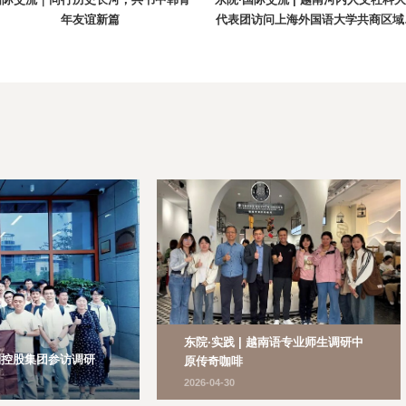
国际交流｜同行历史长河，共书中韩青
东院·国际交流 | 越南河内人文社科
年友谊新篇
代表团访问上海外国语大学共商区域
别学人才培养和联合科研新路径
东院·实践 | 越南语专业师生调研中
利控股集团参访调研
原传奇咖啡
2026-04-30