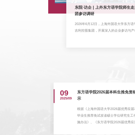
6级春招新生研习营顺
东院·访企 | 上外东方语学院师生
团参访调研
大学东方语学院举办2026级春
2026年6月12日，上海外国语大学东方
院党委书记程彤、副...
吉利控股集团，开展深入的企业参访与产教
更多
09
3讲：以色列教育与“虎
东方语学院2026届本科生推免资
2025/09
示
色列教育与“虎刺怕”精神》
根据《上海外国语大学2026届优秀应届
日期：2025年12月8日时
毕业生推荐免试攻读硕士学位研究生工
-16:20地点：区域国别大楼
施办法》、《东方语学院2026届优秀应
： 中文内容提要：以色列在
科毕业生推荐免试攻读硕士学位研究生