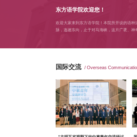
东方语学院欢迎您！
欢迎大家来到东方语学院！本院所开设的语种
脉，迤逦东向，止于对马海峡，这片广袤、神
国际交流
/ Overseas Communicati