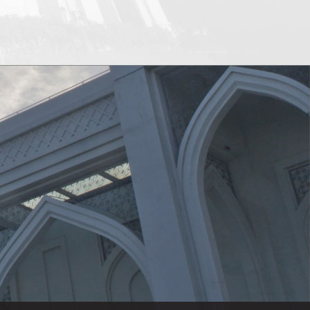
科与新文科的交叉融合，培养具备全球视野
拉伯语语言文
与跨文化交际能力的复合型人才。课程以东
勇无乔璐璐阿
方语学院三个精准和“2+2+X”模式为依据，前
汉阿互译王有
两年强化语言技能，后两年引入区域国别研
阿拉伯语言与
究，多元出口精准培养。内容涵盖政治、经
伯语语言文学
济、文化等多维度，注重历史唯物主义与比
科珂亚非语言
较研究范式，强调实践导向。通过语言、区
涛亚非语言文
域、专业与实践模块的整合，打破“拼盘
语学院 202
化”困境，推动课程思政与田野调查结合，服
务国家战略需求，助力自主知识体系构建。