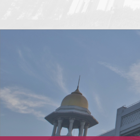
期领先，其优势背后是以色
荐办法》，经自主申报、资格审核、专
特理念，即从小学到高等教
名等流程并报学院讨论，以下16学生获
堂鼓励质疑权威与自主思
免资格，2名学生获得递补资格。特此
职业与跨学科能力培养。而
公示期为自本公示发出起到9月10日中
刺怕”精神成为教育的核心模
12:00。如有异议，请向东方语学院反
学生的冒险意识与创新思
系邮箱2022201@shisu.edu.cn 。 专
深科技产业、创业生态和全
姓名阿拉伯语1赵张可晴2洪彧3刘国霖4
文化与心理根基，使教育与
琳5王嘉文6何承明7雷佳铭8刘雨彤朝鲜
环。本次讲座将以“虎刺
黎柏里2吕嘉怡3李亦暄4张隽安5贾璨睿
点，为大家解读以色列教育的
默涵7（递补）罗皓予斯瓦希里语1冯钰
讲人介绍：东方语学院希伯
宋心悦3（递补）凌佳艺东方语学院202
，毕业于以色列耶路撒冷希
月9日
太研究博士学位。拥有多年
修经历，研究领域专注区域
会、犹太神秘主义、中犹文