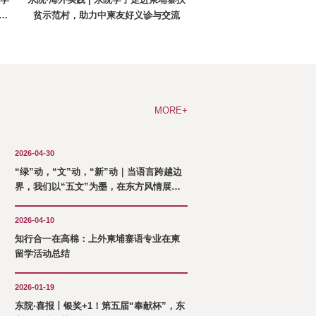
大学
东院·海外实践 | 东院学子走进柬埔寨扶
国
贫示范村，助力中柬友好义诊与交流
MORE+
2026-04-30
“绿”动，“文”动，“新”动｜当语言跨越边
界，我们以“五文”为墨，在东方风情展写
下另一种答案
2026-04-10
知行合一在高棉：上外柬埔寨语专业在柬
留学活动总结
2026-01-19
东院·喜报丨银奖+1！第五届“奉献杯”，东