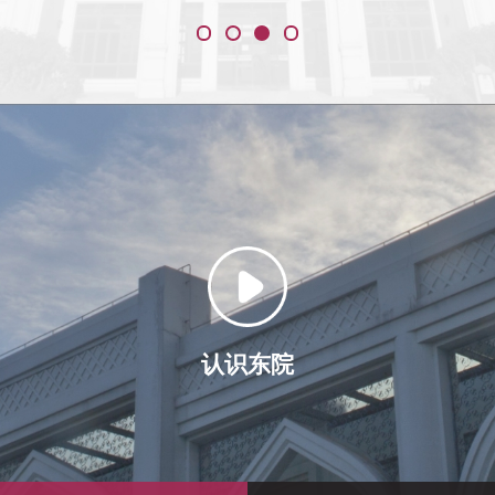
业排
言：英语、希伯来语内容提要：1. 希伯来语
得推
3300年的演变与新生从古迦南文字到圣经希
公示，
伯来语，从拉比文献的沉寂到19世纪后的复
午
兴，希伯来语历经千年涅槃，最终成为现代
映，联
以色列的活语言。本讲座将追溯其3300年的
业序号
历史脉络，解析语言复兴如何重塑民族文化
陈怡
身份，并结合Zuckermann教授对以色列希
语1
伯来语“多源造词”的研究，探讨古老语言在
6杨
现代社会中的适应性创新。2. 一词双源：希
璐2
伯来语与汉语中的音义匹配现象跨越地理与
5年9
文化边界，希伯来语与汉语在词汇音义上展
现出惊人的关联性。讲座以“Adama（土
地/Adamah）”“Shalom（和平/安乐）”等词为
例，结合《多源造词研究》理论，揭示跨语
言接触中的音义匹配机制，探索两种古老文
认识东院
明在语言创新中的深层互动，以及这种互动
对全球化时代语言保护与再生的启示。主讲
人介绍：牛津大学与剑桥大学双博士，澳大
利亚弗林德斯大学教授。诸葛漫教授开创“复
兴学”（Revivalistics），专注