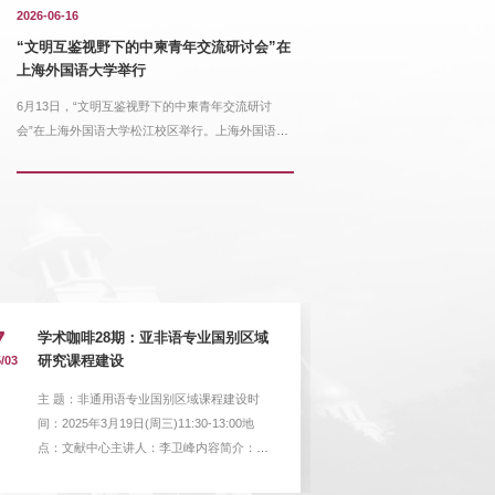
2026-06-16
中的"新
“文明互鉴视野下的中柬青年交流研讨会”在上海
“文明互鉴视野下的中柬青年交流研讨会”在
竞争的
外国语大学举行
上海外国语大学举行
层面理解
6月13日，“文明互鉴视野下的中柬青年交流研讨会”在上海
6月13日，“文明互鉴视野下的中柬青年交流研讨
...
外国语大学松江校区举行。上海外国语大学副校长衣...
会”在上海外国语大学松江校区举行。上海外国语大
更多
更多
学副校长衣...
7
16
学术咖啡28期：亚非语专业国别区域
东方语学院2
/03
研究课程建设
2025/01
核考生名单
主 题：非通用语专业国别区域课程建设时
东方语学院20
间：2025年3月19日(周三)11:30-13:00地
名单如下：姓
点：文献中心主讲人：李卫峰内容简介：非
专项计划刘佳
通用语专业的国别区域课程建设聚焦外语学
与国别研究王