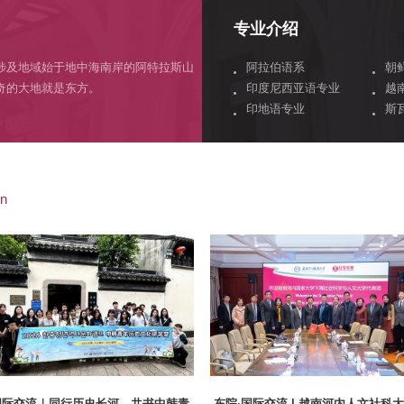
专业介绍
涉及地域始于地中海南岸的阿特拉斯山
阿拉伯语系
朝
奇的大地就是东方。
印度尼西亚语专业
越
印地语专业
斯
on