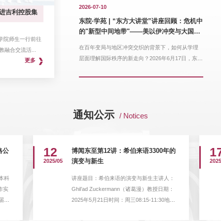
2026-07-10
走进吉利控股集
东院·学苑 | “东方大讲堂”讲座回顾：危机
东院·学苑 | “东方大讲堂”讲座回顾：危机中
型中间地带"——美以伊冲突与大国非对称
的"新型中间地带"——美以伊冲突与大国非
新阶段
语学院师生一行前往
在百年变局与地区冲突交织的背景下，如何从学理
对称竞争的新阶段
在百年变局与地区冲突交织的背景下，如何从学理
融合交流活...
国际秩序的新走向？2026年6月17日，东方语学院“东
层面理解国际秩序的新走向？2026年6月17日，东方
更多
语学院“东...
通知公示
/ Notices
12
1
格公
博闻东至第12讲：希伯来语3300年的
2025/05
演变与新生
2025
本科
讲座题目：希伯来语的演变与新生主讲人：
作实
Ghil’ad Zuckermann（诸葛漫）教授日期：
届本
2025年5月21日时间：周三08:15-11:30地
的推
点：上海外国语大学东方语学院文献中心语