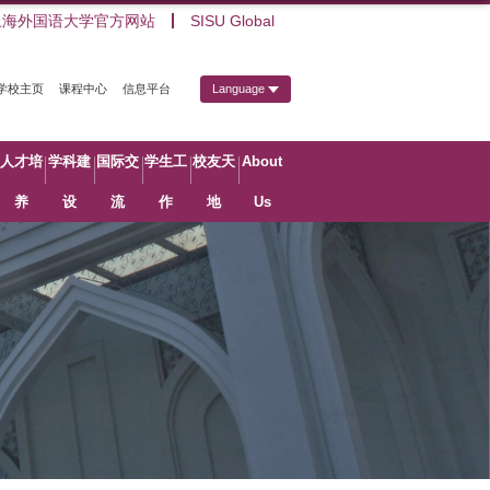
上海外国语大学官方网站
SISU Global
学校主页
课程中心
信息平台
Language
人才培
学科建
国际交
学生工
校友天
About
养
设
流
作
地
Us