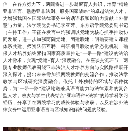
信，在各方努力下，两院将进一步凝聚育人共识，培育“精通
亚非语言、熟悉亚非法则、服务国家战略”的卓越法治人才，
为增强我国在国际法律事务中的话语权和影响力贡献上外智
慧与力量。法学院党委书记李亚萍、东方语学院党委副书记
（主持工作）王征在发言中均强调以党建为核心抓手推动协
同发展，进一步加强两院党建、团建联建；明确要建立课程
体系共建、师资队伍互聘、科研项目联动的常态化机制，确
保人才培养始终紧扣国家高质量推进“一带一路”建设的法治
人才需求，实现“党建
+
育人”深度融合。在座谈交流环节，两
院专业教师代表围绕亚非法治人才培养方向与实践路径展开
深入探讨，提出未来需加强两院教师的交流合作，推动法学
教学与区域研究深度融合。依托上外独特的区域与语种优
势，为“一带一路”建设输送兼具语言能力与法律素养的复合
型人才。校友与学生代表结合“亚非语种
+
法学”的跨学科学习
经历，分享了在两院学习的成长体验与收获，以及在涉外法
律实务中运用亚非语言与区域知识解决问题的经验。