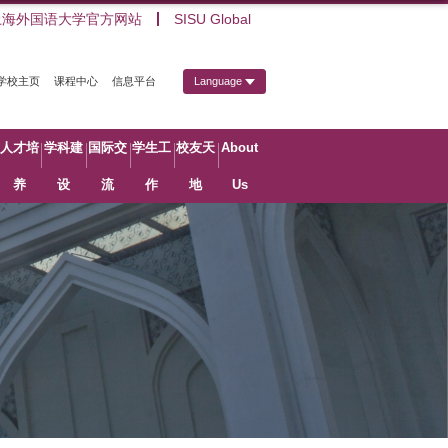
上海外国语大学官方网站
SISU Global
学校主页
课程中心
信息平台
Language
人才培
学科建
国际交
学生工
校友天
About
养
设
流
作
地
Us