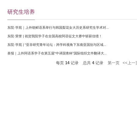
研究生培养
东院·学苑｜上外朝鲜语系举行与韩国梨花女大历史系研究生学术对...
东院·荣誉 | 祝贺我院学子在全国高校阿语征文大赛中斩获佳绩！
东院·学苑 | “亚非研究青年论坛：跨学科视角下东南亚国别与区域...
喜报｜上外阿语系学子在第五届“中译国青杯”国际组织文件翻译大...
每页
14
记录
总共
4
记录
第一页
<<上一