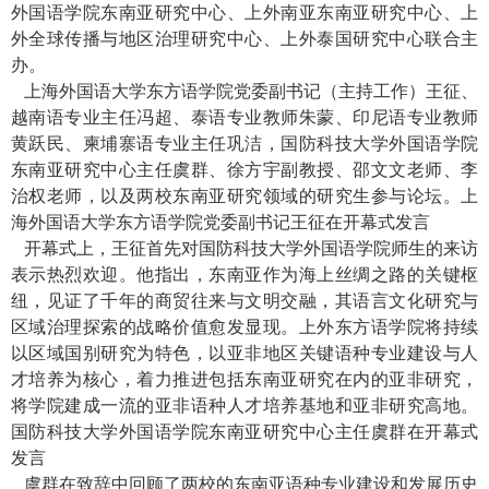
外国语学院东南亚研究中心、上外南亚东南亚研究中心、上
外全球传播与地区治理研究中心、上外泰国研究中心联合主
办。
上海外国语大学东方语学院党委副书记（主持工作）王征、
越南语专业主任冯超、泰语专业教师朱蒙、印尼语专业教师
黄跃民、柬埔寨语专业主任巩洁，国防科技大学外国语学院
东南亚研究中心主任虞群、徐方宇副教授、邵文文老师、李
治权老师，以及两校东南亚研究领域的研究生参与论坛。上
海外国语大学东方语学院党委副书记王征在开幕式发言
开幕式上，王征首先对国防科技大学外国语学院师生的来访
表示热烈欢迎。他指出，东南亚作为海上丝绸之路的关键枢
纽，见证了千年的商贸往来与文明交融，其语言文化研究与
区域治理探索的战略价值愈发显现。上外东方语学院将持续
以区域国别研究为特色，以亚非地区关键语种专业建设与人
才培养为核心，着力推进包括东南亚研究在内的亚非研究，
将学院建成一流的亚非语种人才培养基地和亚非研究高地。
国防科技大学外国语学院东南亚研究中心主任虞群在开幕式
发言
虞群在致辞中回顾了两校的东南亚语种专业建设和发展历史