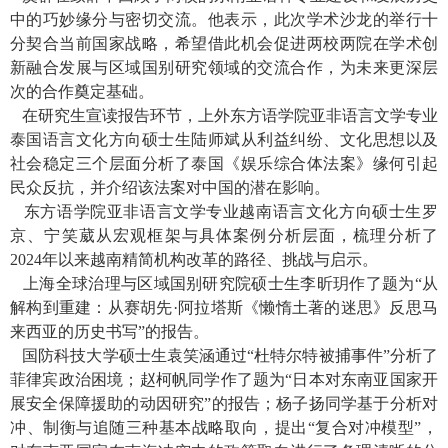
中的巧妙缘分与密切交流。他表示，此次学术沙龙的举行十
分契合当前国家战略，希望借此机会促进两校两院在学术创
新融合发展与区域国别研究领域的交流合作，为未来更深层
次的合作奠定基础。
在研究生宣读报告环节，上外东方语学院亚非语言文学专业
泰国语言文化方向硕士生陆师斌从利益纠纷、文化思想以及
社会稳定三个层面分析了泰国《娱乐综合体法案》缘何引起
民众反抗，并介绍该法案对中国的潜在影响。
东方语学院亚非语言文学专业越南语言文化方向硕士生罗
京、宁笑葳从宏观框架与具体案例分析层面，梳理分析了
2024
年以来越南精简机构改革的路径、挑战与启示。
上海全球治理与区域国别研究院硕士生李昕玥作了题为“从
解构到重建：从赛胡先
·
阿拉塔斯《懒惰土著的迷思》反思马
来西亚的历史书写”的报告。
国防科技大学硕士生袁笑涵通过“杜特尔特被捕事件”分析了
菲律宾政治困境；赵柯帆同学作了题为“日本对东南亚国家开
展安全保障援助的动因研究”的报告；杨子扬同学基于分析对
冲、制衡与追随三种基本战略取向，提出“复合对冲模型”，