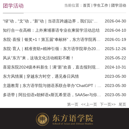
团学活动
当前位置：
首页
学生工作
团学活动
“绿”动，“文”动，“新”动｜当语言跨越边界，我们以“五文”...
2026-04-30
知行合一在高棉：上外柬埔寨语专业在柬留学活动总结
2026-04-10
东院·喜报丨银奖+1！第五届“奉献杯”，东方语学院再获佳绩！
2026-01-19
东院·育人｜精准资助+精神引领：东方语学院举办2025年冬季慰问座...
2025-12-26
风从“东方”来，这场文化活动精彩不断！
2025-05-22
喜迎东院2024级本科新生丨满“新”欢喜，直击报到现场！
2024-10-31
东方风情展 | 穿越东方时空，遇见春日风情
2023-05-30
主题教育 | 东方语学院与德语系联合举办“ChatGPT：外语院校学生...
2023-05-30
多语带 | 阿拉伯语x朝鲜语x斯瓦希里语，SAASer与你共赏语言之魅...
2023-05-30
第一页
<<上一页
下一页>>
尾页