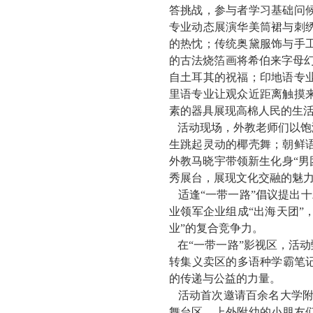
答挑战，参与者学习基础问
专业动态展演华美筒裙与刺
的热忱；传统奥黛服饰与手
的古法烧箔画将希伯来字母
自土耳其的祝福；印地语专
里语专业让观众近距离触摸
素的器具展现高棉人民的生
活动现场，外教老师们以饱
生跳起灵动的椰壳舞；朝鲜
外教马晓宇带领新生化身“男
秀展台，展现文化交融的魅
适逢“一带一路”倡议提出十
业领军企业组成“出海天团”
业”的复合竞争力。
在“一带一路”影视区，活动
转集义卖区的多语种学霸笔
的传递与公益的力量。
活动首次邀请百余名大学附
舞台区，上外附幼的小朋友