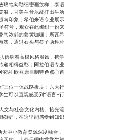
珐琅笔勾勒细密画纹样；泰语
笑浪，甘美兰音乐敲打出生活
越南印象；希伯来语专业展示
圣符号，观众在此编织一份来
香气浓郁的姜黄咖喱；斯瓦希
游戏，通过石头与筷子两种朴
弘信身着高棉风格服饰，携学
传递相得益彰；阿拉伯语专业
阿依谢
·
欧兹康自制特色点心首
承”三位一体战略板块：六大行
学生可以直观感受到“语言
+
行
察人文与社会文化内核。拾光流
秘籍”，在这里能感受到知识
大中小教育资源深度融合 。
验区内，上外云间中学学生触