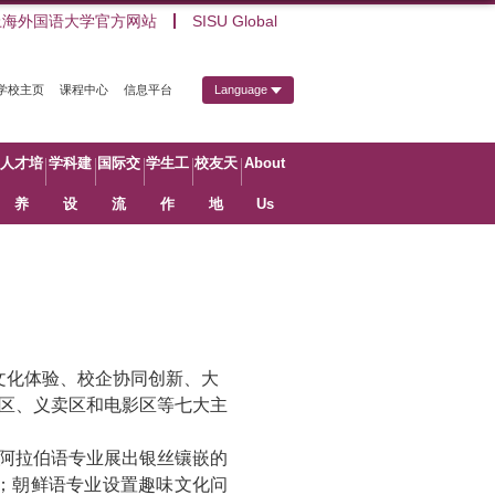
上海外国语大学官方网站
SISU Global
学校主页
课程中心
信息平台
Language
人才培
学科建
国际交
学生工
校友天
About
养
设
流
作
地
Us
文化体验、校企协同创新、大
区、义卖区和电影区等七大主
阿拉伯语专业展出银丝镶嵌的
；朝鲜语专业设置趣味文化问