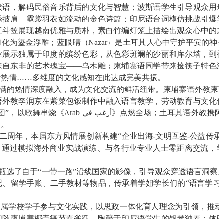
候语，解码民俗音乐背后的文化与智慧；波斯语学生引导观众用
绣披肩，霓裳羽衣如流动的金色诗篇；印尼语台词模仿挑战引爆
工斗笠展现越南优雅与质朴，素白竹编灯笼上描绘出观众心中的
幻化为鎏金浮雕；蓝眼睛（
Nazar
）是土耳其人心中守护平安的神
业展示独属于印度的缤纷色彩，从色彩斑斓的沙丽和库尔塔，到
来自东非的艺术瑰宝——乌木雕；柬埔寨语同学带来捡筷子特色
活热情……多维度的文化感知在此达成完美共振。
满的热情深度融入，成为文化交流的鲜活纽带。柬埔寨语外教柬
语外教李润京在紫菜包饭制作中融入语言教学，劳动教育与文化
团”，以歌舞串烧《
Arab
أرغب في
》点燃全场；土耳其语外教携
力。
二周年，本届东方风情展创新构建“企业出海
-
文明互鉴
-
公益传
，通过模拟海外商业实战演练、与各行业专业人士零距离交流，
甄选了自于“一带一路”沿线国家的影像，引导观众穿透语言洞
记、留学手账、二手教材等物品，传承着学姐学长们的“语言学习
属学校学子参与文化实践，以思政一体化育人理念为引领，推动
们随柬埔寨椰壳舞节奏雀跃，陶醉于印尼语学生的钢琴独奏；体