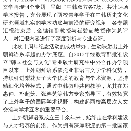
文学再现”
4
个专题，呈献了中韩双方各
7
场、共计
14
场
学术报告，充分展现了两校青年学子在中韩历史文化
研究领域扎实的学术功底与前沿的研究视角。各专题
汇报结束后，金镛镇副教授与崔碧茹教授作为总评
人，对汇报内容进行了深度剖析与专业点评。
此次十周年纪念活动的成功举办，生动映射出上外
朝鲜语系卓越的办学底蕴。自
2013
年经教育部批准设
立“韩国社会与文化”专业硕士研究生中外合作办学项
目以来，上外朝鲜语系依托亚非语言文学学科优势，
持续引进梨花女子大学优质的教育与学术资源，坚持
精细化培养模式，通过中韩教师共同教学，尤其在郑
惠仲、朴超笼、张粹芝等韩方专家指导下，有效拓宽
了上外学子的国际学术视野，构建起两校高层次人文
交流与学术互鉴的重要平台。
上外朝鲜语系成立三十余年来，始终走在学科建设
与人才培养的前沿。作为拥有深厚积淀的第一批国家