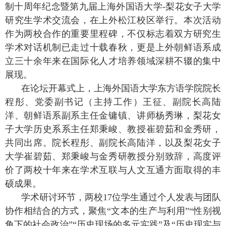
制十周年纪念暨第九届上海外国语大学
-
梨花女子大学
研究生学术交流会，在上外松江校区举行。本次活动
作为两校合作的重要里程碑，不仅标志着双方研究生
学术对话机制已走过十载春秋，更是上外朝鲜语系成
立三十余年来在国际化人才培养领域深耕不辍的集中
展现。
在论坛开幕式上，上海外国语大学东方语学院院长
程彤、党委副书记（主持工作）王征、副院长高陆
洋、朝鲜语系副系主任金镛镇、讲师杨秀琳，梨花女
子大学历史系系主任郑秉峻、教授崔碧茹和金秀研，
共同出席。院长程彤、副院长高陆洋，以及梨花女子
大学崔碧茹、郑秉峻与金秀研教授分别致辞，高度评
价了两校十年来在学术互联与人文互通方面取得的丰
硕成果。
学术研讨环节，两校
17
位学生通过个人发表与团队
协作相结合的方式，聚焦“文本的生产与利用”“性别视
角下的社会政治”“历史现场的多元实践”及“历史现实与