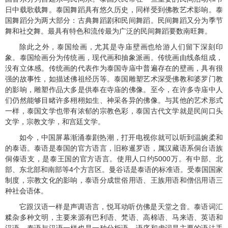
日中载歌载舞。泰国舞蹈具有悠久历史，同样受到佛教艺术影响。泰
国舞蹈分为两大部分：古典舞蹈剧和民间舞蹈。民间舞蹈又分为季节
舞和社交舞。最具有特色和流传最为广泛的民间舞蹈要数南旺舞。
除此之外，泰国绘画，尤其是寺庙壁画也给游人们留下深刻印
象。泰国绘画分为传统画，现代画和抽象派画。传统画由线条组成，
没有立体感。传统画的代表作为泰国寺庙中普遍存在的壁画，具有很
强的故事性，如描述佛祖经历等。泰国雕塑艺术深受佛教和婆罗门教
的影响，雕塑作品大多是供奉在寺庙的佛像。至今，在许多寺庙中人
们仍然能够目睹许多栩栩如生、神采各异的佛像。与其他的艺术形式
一样，泰国文学也带有浓郁的宗教色彩，泰国古代文学就是民间口头
文学，宗教文学，和宫廷文学。
如今，中国屏幕渐涌泰剧热潮，打开电视你就可以听到温婉柔和
的泰语。泰语是泰国的官方语言，旧称暹罗语，属汉藏语系侗台语族
侗傣语支，是泰王国的官方语言。使用人口约
5000
万。有中部、北
部、东北部和南部等
4
个方言区。曼谷话是泰语的标准语。受泰国国家
制度，宗教文化的影响，泰语分成世俗用语、王族用语和僧侣用语三
种社会语体。
它跟汉语一样是声调语言，悦耳动听仿佛是天堂之音。泰语词汇
糅杂多种文明，主要来源有巴利语、梵语、高棉语、马来语、英语和