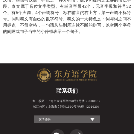
汉语。泰语与汉语一样也是一种分析语，语序和虚词是主要的语法手
段。泰文属于音位文字类型。有辅音字母
42
个，元音字母和符号
32
个。有
5
个声调，
4
个声调符号，标在辅音的右上方，第一声调不标符
号。同时泰文有自己的数字符号。泰文的一大特色是：词与词之间不
用标点，不留空格，一句话从头到尾连续不断的拼写，以空两个字母
的间隔或句子当中的小停顿表示一个句子。
联系我们
虹口校区：上海市大连西路550号1号楼（200083）
松江校区：上海市文翔路1550号7教楼（201620）
友情链接