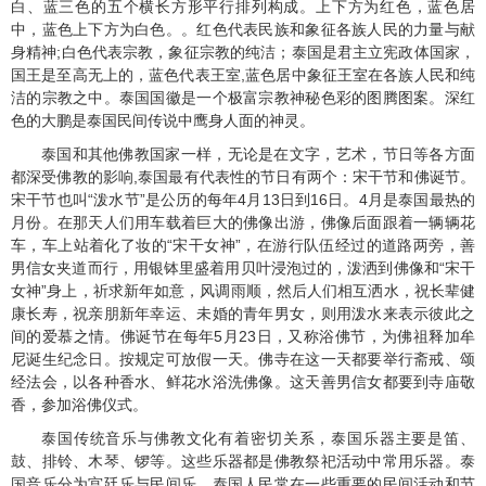
白、蓝三色的五个横长方形平行排列构成。上下方为红色，蓝色居
中，蓝色上下方为白色。。红色代表民族和象征各族人民的力量与献
身精神
;
白色代表宗教，象征宗教的纯洁；泰国是君主立宪政体国家，
国王是至高无上的，蓝色代表王室
,
蓝色居中象征王室在各族人民和纯
洁的宗教之中。泰国国徽是一个极富宗教神秘色彩的图腾图案。深红
色的大鹏是泰国民间传说中鹰身人面的神灵。
泰国和其他佛教国家一样，无论是在文字，艺术，节日等各方面
都深受佛教的影响
,
泰国最有代表性的节日有两个：宋干节和佛诞节。
宋干节也叫“泼水节”是公历的每年
4
月
13
日到
16
日。
4
月是泰国最热的
月份。在那天人们用车载着巨大的佛像出游，佛像后面跟着一辆辆花
车，车上站着化了妆的“宋干女神”，在游行队伍经过的道路两旁，善
男信女夹道而行，用银钵里盛着用贝叶浸泡过的，泼洒到佛像和“宋干
女神”身上，祈求新年如意，风调雨顺，然后人们相互洒水，祝长辈健
康长寿，祝亲朋新年幸运、未婚的青年男女，则用泼水来表示彼此之
间的爱慕之情。佛诞节在每年
5
月
23
日，又称浴佛节，为佛祖释加牟
尼诞生纪念日。按规定可放假一天。佛寺在这一天都要举行斋戒、颂
经法会，以各种香水、鲜花水浴洗佛像。这天善男信女都要到寺庙敬
香，参加浴佛仪式。
泰国传统音乐与佛教文化有着密切关系，泰国乐器主要是笛、
鼓、排铃、木琴、锣等。这些乐器都是佛教祭祀活动中常用乐器。泰
国音乐分为宫廷乐与民间乐。泰国人民常在一些重要的民间活动和节