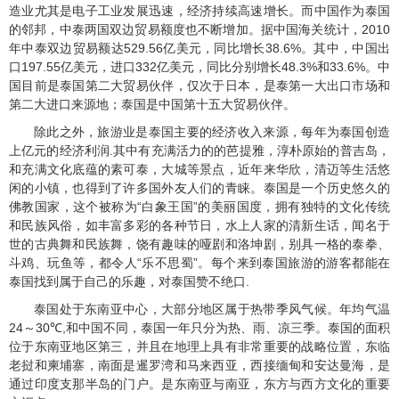
造业尤其是电子工业发展迅速，经济持续高速增长。而中国作为泰国
的邻邦，中泰两国双边贸易额度也不断增加。据中国海关统计，
2010
年中泰双边贸易额达
529.56
亿美元，同比增长
38.6%
。其中，中国出
口
197.55
亿美元，进口
332
亿美元，同比分别增长
48.3%
和
33.6%
。中
国目前是泰国第二大贸易伙伴，仅次于日本，是泰第一大出口市场和
第二大进口来源地；泰国是中国第十五大贸易伙伴。
除此之外，旅游业是泰国主要的经济收入来源，每年为泰国创造
上亿元的经济利润
.
其中有充满活力的的芭提雅，淳朴原始的普吉岛，
和充满文化底蕴的素可泰，大城等景点，近年来华欣，清迈等生活悠
闲的小镇，也得到了许多国外友人们的青睐。泰国是一个历史悠久的
佛教国家，这个被称为“白象王国”的美丽国度，拥有独特的文化传统
和民族风俗，如丰富多彩的各种节日，水上人家的清新生话，闻名于
世的古典舞和民族舞，饶有趣味的哑剧和洛坤剧，别具一格的泰拳、
斗鸡、玩鱼等，都令人“乐不思蜀”。每个来到泰国旅游的游客都能在
泰国找到属于自己的乐趣，对泰国赞不绝口
.
泰国处于东南亚中心，大部分地区属于热带季风气候。年均气温
24
～
30
℃
,
和中国不同，泰国一年只分为热、雨、凉三季。泰国的面积
位于东南亚地区第三，并且在地理上具有非常重要的战略位置，东临
老挝和柬埔寨，南面是暹罗湾和马来西亚，西接缅甸和安达曼海，是
通过印度支那半岛的门户。是东南亚与南亚，东方与西方文化的重要