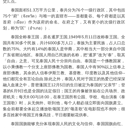
交汇点。
泰国面积
51.3
万平方公里，泰共分为
76
个一级行政区，其中包括
75
个“府”（
）与唯一的直辖市——首都曼谷。每个府都是以其
จังหวัด
首府（
）作为该府的命名。在府之下，又有更小的次级行政区
เมือง
划，称为“区”（
））
.
อำเภอ
泰国全称泰王国，原名暹罗王国
,1949
年
5
月
11
日改称泰王国。全
国共有
30
多个民族，共计
6000
多万人口，泰族为主要民族，占人口总
数的
75%
。大约有
14%
的泰国人是华裔，其中相当大一部分来自中国
广东省潮汕地区。泰国人用自己民族的名称，把“暹罗”改为“泰”，取其
「自由」之意。可见泰国人民十分崇尚自由。泰国是一个佛教国家，
以小乘佛教一个分支上座部佛教为国教。泰国人中有
90%
以上信奉上
座部佛教。其余的人信奉伊斯兰教、基督教、印度教以及其他信仰
--
他们都完全有言论自由
.
除此之外，泰国人民对于国王的热爱已经深深
融入血液之中，普密蓬国王
12
月
5
日的生日被定为泰国的“父亲节”；登
基的
6
月
9
日也是全国的法定假日；国王的肖像被张贴在公共场所、政
府机关；每天
8:00
与
18:00
，在泰王国所有公园、学校、电台演奏《泰
王国歌》时，从无例外。听到他，每个人都必须立即面向国旗肃立。
集会前都要全体起立播放歌颂国王的“颂圣歌”在电影院也不例外；很
多百姓家中将国王肖像高挂，平日都要献花供奉。
泰国国旗能够充分体现泰国人民的文化与信仰。泰国国旗由红、