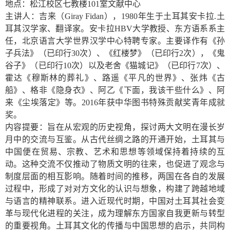
地点：松江校区七教楼
101
室文献中心
主讲人：吉来（
Giray Fidan
），
1980
年生于土耳其安卡拉
.
土
耳其汉学家、翻译家。安卡拉
HBV
大学教授、东方语系系主
任，北京语言大学世界汉学中心特聘专家。主要译作有《孙
子兵法》（已印行
30
次）、《红楼梦》（已印行
2
次），《鬼
谷子》（已印行
10
次）以及老舍《猫城记》（已印行
7
次）、
霍达《穆斯林的葬礼》、路遥《平凡的世界》、张炜《古
船》、格非《隐身衣》、阿乙《下面，我该干些什么》、阿
来《尘埃落定》等。
2016
年获中华图书特殊贡献奖青年成就
奖。
内容提要：旨在从宏观的历史视角，探讨两大文明在漫长岁
月中的交流与互鉴。从古代丝绸之路的开通开始，土耳其与
中国便在贸易、宗教、艺术和思想等领域保持着持续的互
动。这种交流不仅推动了物质文明的往来，也促进了观念与
制度层面的相互影响。随着时间的推移，两国在各自的发展
过程中，形成了对对方文化的认识与想象，构建了跨越地域
与语言的精神联系。进入近现代时期，中国对土耳其社会变
革与现代化进程的关注，成为理解东方国家自我更新与转型
的重要视角。土耳其文化的传播与中国思想的启示，共同构