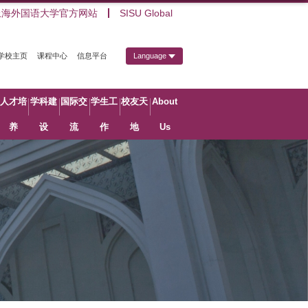
上海外国语大学官方网站
SISU Global
学校主页
课程中心
信息平台
Language
人才培
学科建
国际交
学生工
校友天
About
养
设
流
作
地
Us