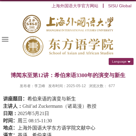
上海外国语大学官方网站
SISU Global
Language
博闻东至第12讲：希伯来语3300年的演变与新生
发布者：李卫峰
发布时间：2025-05-12
浏览次数：
677
讲座题目：
希伯来语的演变与新生
主讲人：
Ghil
’
ad Zuckermann
（诸葛漫）教授
日期：
2025
年
5
月
21
日
时间：
周三
08:15-11:30
地点：
上海外国语大学东方语学院
文献中心
语言：
英语、希伯来语