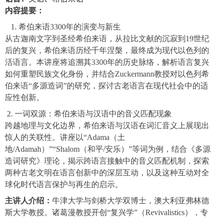
内容提要：
1.
希伯来语
3300
年的演变与新生
从古迦南文字到圣经希伯来语，从拉比文献的沉寂到
19
世纪
后的复兴，希伯来语历经千年涅
槃
，最终成为现代以色列的
活语言。本讲座将追溯其
3300
年的历史脉络，解析语言复兴
如何重塑民族文化身份，并结合
Zuckermann
教授对以色列希
伯来语“多源造词”的研究，探讨古老语言在现代社会中的适
应性创新。
2.
一词双源：希伯来语与汉语中的音义匹配现象
跨越地理与文化边界，希伯来语与汉语在词汇音义上展现出
惊人的关联性。讲座以“
Adama
（土
地
/Adamah
）”“
Shalom
（和平
/
安乐）”等词为例，结合《多源
造词研究》理论，揭示跨语言接触中的音义匹配机制，探索
两种古老文明在语言创新中的深层互动，以及这种互动对全
球化时代语言保护与再生的启示。
主讲人介绍：
牛津大学与剑桥大学双博士，澳大利亚弗林德
斯大学教授。诸葛漫教授开创“复兴学”（
Revivalistics
），专