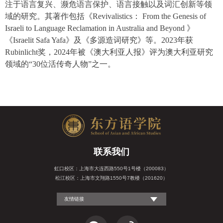
注于语言复兴
、
濒危语言保护
、
语言接触以及词汇创新等领
域的研究。其著作包括《
Revivalistics
：
From the Genesis of
Israeli to Language Reclamation in Australia and Beyond
》
《
Israelit Safa Yafa
》及《多源造词研究》等。
2023
年获
Rubinlicht
奖，
2024
年被《澳大利亚人报》评为澳大利亚研究
领域的“
30
位活传奇人物”之一。
联系我们
虹口校区：上海市大连西路550号1号楼（200083）
松江校区：上海市文翔路1550号7教楼（201620）
友情链接