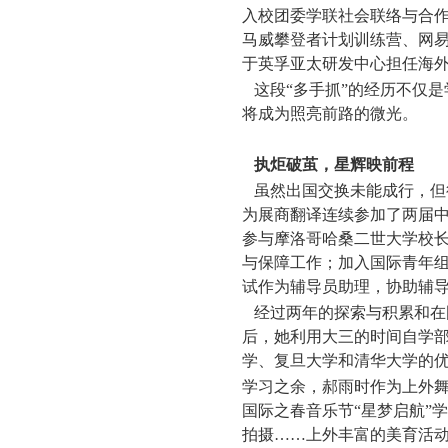
入校团委学联社会联络与合
马威攀登者计划训练营、网
于英孚亚太研发中心担任海
这段“多手抓”的经历不仅
将成为照亮前路的微光。
执炬破茧，星辉映前程
虽然出国交换未能成行，但
为展商翻译连续参加了两届
参与摩洛哥哈桑二世大学校长
与保障工作；加入国际青年
试作为辅导员助理，协助辅
经过两年的探索与积累和在
后，她利用大三的时间自学
学、复旦大学和清华大学的
学习之余，郝雨时作为上外
国际之春音乐节“星梦启航”
拍摄……上外丰富的美育活