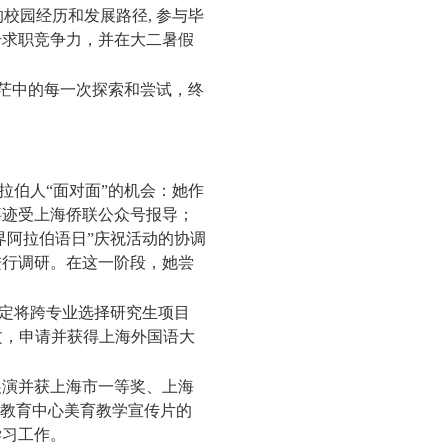
的校园经历和发展路径
,
参与毕
升求职竞争力，并在大二暑假
茫中的每一次探索和尝试，终
伯人“面对面”的机会：她作
事迹受上海侨联公众号报导；
界阿拉伯语日”庆祝活动的协调
进行调研。在这一阶段，她尝
定将跨专业选择研究生项目
文，申请并获得上海外国语大
展演并获上海市一等奖、上海
术教育中心美育教学宣传片的
学习工作。