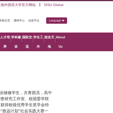
上海外国语大学官方网站
SISU Global
学校主页
课程中心
信息平台
Language
人才培
学科建
国际交
学生工
校友天
About
养
设
流
作
地
Us
业辅修学生，共青团员，高中
调查研究工作室、校团委学联
次获得校级优秀学生奖学金特
“致远计划”社会实践大赛一