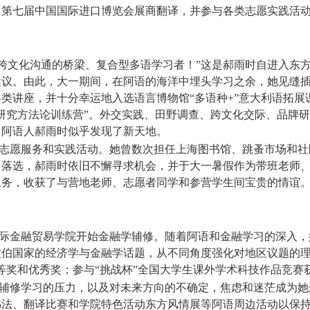
、第七届中国国际进口博览会展商翻译，并参与各类志愿实践活
跨文化沟通的桥梁、复合型多语学习者！”这是郝雨时自进入东
议。由此，大一期间，在阿语的海洋中埋头学习之余，她见缝插
类讲座，并十分幸运地入选语言博物馆“多语种
+”
意大利语拓展
研究方法论训练营”。外交实践、田野调查、跨文化交际、品牌
，阿语人郝雨时似乎发现了新天地。
志愿服务和实践活动。她曾数次担任上海图书馆、跳蚤市场和社
中落选，郝雨时依旧不懈寻求机会，并于大一暑假作为带班老师
服务，收获了与营地老师、志愿者同学和参营学生间宝贵的情谊
际金融贸易学院开始金融学辅修。随着阿语和金融学习的深入，
伯国家的经济学与金融学话题，从不同角度强化对地区议题的理
等奖和优秀奖；参与“挑战杯”全国大学生课外学术科技作品竞赛
辅修学习的压力，以及对未来方向的不确定，焦虑和迷茫成为她
书法、翻译比赛和学院特色活动东方风情展等阿语周边活动以保