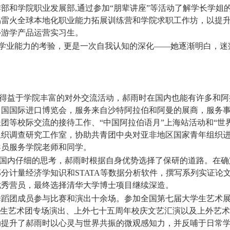
作部和学院职业发展部
,
通过参加“朋辈讲座”等活动了解学长学姐
易雷火全球本地化职业能力拓展训练营和学院求职工作坊，以提
外游学产品运营实习生。
是学业能力的考验，更是一次自我认知的深化——她逐渐明白，迷
得益于学院丰富的对外交流活动，郝雨时在国内也能有许多和阿拉
中国国际进口博览会，服务来自沙特阿拉伯和阿曼的展商，服务
团等校际交流的接待工作、“中国阿拉伯语月”上海站活动和“世
组织调查研究工作室，协助共青团中央对亚非地区国家青年组织
导员服务学院老师和同学。
国内仔细的思考，郝雨时根据自身优势选择了保研的道路。在确
部分计量经济学知识和
STATA
等数据分析软件，撰写系列实证论
优秀营员，最终选择清华大学博士项目继续深造。
舞蹈团成员参与比赛和演出十余场。参加全国第七届大学生艺术
学生艺术团专场演出、上外七十五周年校庆文艺汇演以及上外艺
动提升了郝雨时以心灵与世界共振的微观感知力，并反哺于日常