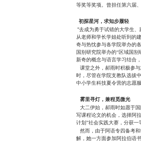
等奖等奖项。曾担任第六届
初探星河，求知步履轻
“
去成为勇于试错的大学生、
从老师和学长学姐处听到的建
奇与热忱参与各学院举办的各
国别研究院举办的“区域国别
新奇的概念与语言学习结合
课堂之外，郝雨时积极参与
时，尽管在学院支教队选拔
中小学生科技夏令营的志愿
雾里寻灯，兼程觅微光
大二伊始，郝雨时如愿于国
写课程论文的机会，选择阿拉
计划”社会实践大赛，分获一
然而，由于阿语专四备考和
解，她一方面参加阿拉伯语