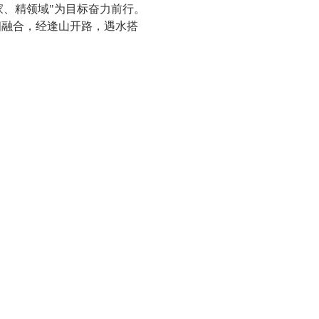
家、精领域
"
为目标奋力前行。
相融合，经逢山开路，遇水搭