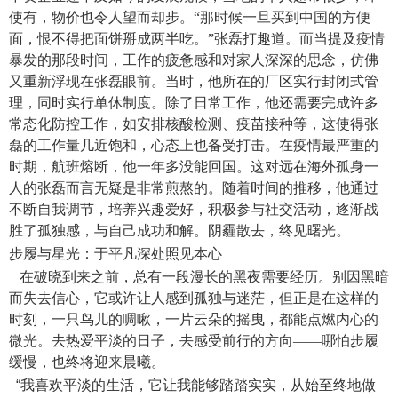
使有，物价也令人望而却步。“那时候一旦买到中国的方便
面，恨不得把面饼掰成两半吃。”张磊打趣道。而当提及疫情
暴发的那段时间，工作的疲惫感和对家人深深的思念，仿佛
又重新浮现在张磊眼前。当时，他所在的厂区实行封闭式管
理，同时实行单休制度。除了日常工作，他还需要完成许多
常态化防控工作，如安排核酸检测、疫苗接种等，这使得张
磊的工作量几近饱和，心态上也备受打击。在疫情最严重的
时期，航班熔断，他一年多没能回国。这对远在海外孤身一
人的张磊而言无疑是非常煎熬的。随着时间的推移，他通过
不断自我调节，培养兴趣爱好，积极参与社交活动，逐渐战
胜了孤独感，与自己成功和解。阴霾散去，终见曙光。
步履与星光：于平凡深处照见本心
在破晓到来之前，总有一段漫长的黑夜需要经历。别因黑暗
而失去信心，它或许让人感到孤独与迷茫，但正是在这样的
时刻，一只鸟儿的啁啾，一片云朵的摇曳，都能点燃内心的
微光。去热爱平淡的日子，去感受前行的方向——哪怕步履
缓慢，也终将迎来晨曦。
“
我喜欢平淡的生活，它让我能够踏踏实实，从始至终地做