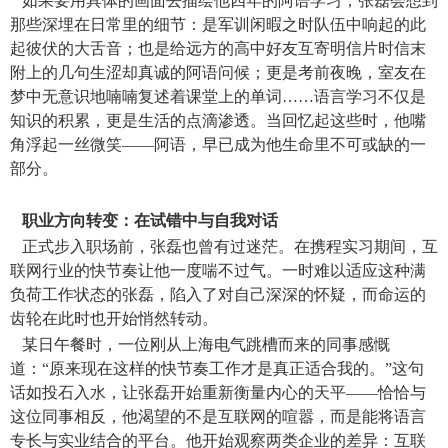
如果要用具体的画面去描绘他四年的阿语学习，张磊会想到
那些深埋在日常里的细节：是军训闲暇之时队伍中响起的此
起彼伏的大舌音；也是给远方的高中好友互寄明信片时信末
附上的几句生涩却真诚的阿语问候；更是考前夜晚，室友在
梦中无意识地喃喃复述着课堂上的单词……语言学习不仅是
知识的积累，更是生活的点滴渗透。当回忆起这些时，他嘴
角浮起一丝微笑——阿语，早已成为他生命里不可或缺的一
部分。
职业方向转变：在试错中与自我对话
正式步入职场前，张磊也曾有过迷茫。在携程实习期间，互
联网行业的快节奏让他一度喘不过气。一时难以适应这种满
负荷工作状态的张磊，陷入了对自己深深的怀疑，而命运的
齿轮在此时也开始悄然转动。
某日午餐时，一位刚从上海电气跳槽而来的同事感慨
道：“原来现在这样的快节奏工作才是真正适合我的。”这句
话如投石入水，让张磊开始重新衡量内心的天平——恰恰与
这位同事相反，他渴望的不是互联网的喧嚣，而是能将语言
专长与实业结合的平台。他开始观察两类企业的差异：互联