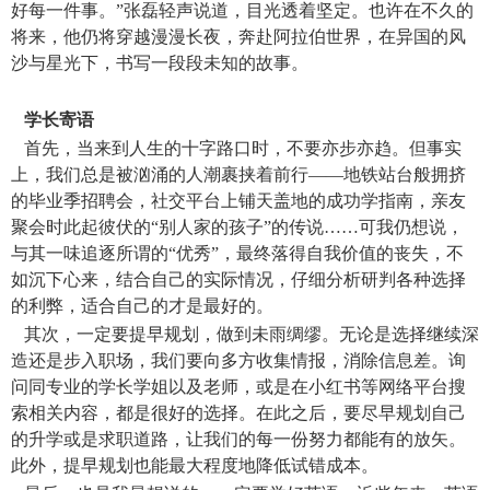
好每一件事。”张磊轻声说道，目光透着坚定。也许在不久的
将来，他仍将穿越漫漫长夜，奔赴阿拉伯世界，在异国的风
沙与星光下，书写一段段未知的故事。
学长寄语
首先，当来到人生的十字路口时，不要亦步亦趋。但事实
上，我们总是被汹涌的人潮裹挟着前行——地铁站台般拥挤
的毕业季招聘会，社交平台上铺天盖地的成功学指南，亲友
聚会时此起彼伏的“别人家的孩子”的传说……可我仍想说，
与其一味追逐所谓的“优秀”，最终落得自我价值的丧失，不
如沉下心来，结合自己的实际情况，仔细分析研判各种选择
的利弊，适合自己的才是最好的。
其次，一定要提早规划，做到未雨绸缪。无论是选择继续深
造还是步入职场，我们要向多方收集情报，消除信息差。询
问同专业的学长学姐以及老师，或是在小红书等网络平台搜
索相关内容，都是很好的选择。在此之后，要尽早规划自己
的升学或是求职道路，让我们的每一份努力都能有的放矢。
此外，提早规划也能最大程度地降低试错成本。