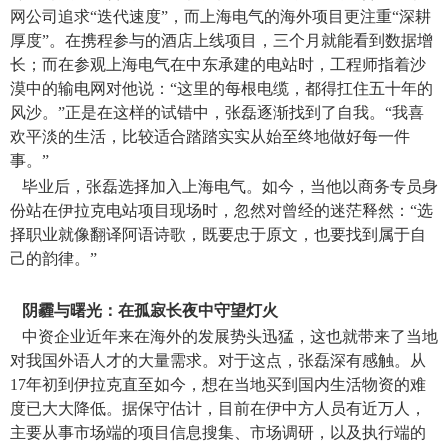
网公司追求“迭代速度”，而上海电气的海外项目更注重“深耕
厚度”。在携程参与的酒店上线项目，三个月就能看到数据增
长；而在参观上海电气在中东承建的电站时，工程师指着沙
漠中的输电网对他说：“这里的每根电缆，都得扛住五十年的
风沙。”正是在这样的试错中，张磊逐渐找到了自我。“我喜
欢平淡的生活，比较适合踏踏实实从始至终地做好每一件
事。”
毕业后，张磊选择加入上海电气。如今，当他以商务专员身
份站在伊拉克电站项目现场时，忽然对曾经的迷茫释然：“选
择职业就像翻译阿语诗歌，既要忠于原文，也要找到属于自
己的韵律。”
阴霾与曙光：在孤寂长夜中守望灯火
中资企业近年来在海外的发展势头迅猛，这也就带来了当地
对我国外语人才的大量需求。对于这点，张磊深有感触。从
17
年初到伊拉克直至如今，想在当地买到国内生活物资的难
度已大大降低。据保守估计，目前在伊中方人员有近万人，
主要从事市场端的项目信息搜集、市场调研，以及执行端的