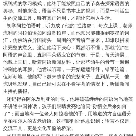
填鸭式的学习模式，他终于能按照自己的节奏去探索语言的
奥秘。对他来说，语言不只是书本上的规则，而是一种活生
生的交流工具，唯有真正运用，才能让它融入生活。
初学阿拉伯语时，听力成了他的“拦路虎”。每次上课，老师
流利的阿拉伯语如同浪潮拍岸，而他却只能捕捉到零星的词
汇，仿佛站在异国街头，周围的声音纷至沓来，却难以拼凑
出完整的意义。这让他暗下决心：既然听不懂，那就“泡”在
阿语的声音里，直到耳朵适应它的节奏。于是，每天清晨，
他戴上耳机，听着阿语新闻材料，让那些陌生的音节一遍遍
冲刷他的耳膜。他尝试听写，一开始磕磕绊绊，错字连篇，
但渐渐地，他能写下越来越多的完整句子，直到某一天，他
惊讶地发现，自己已经可以在不看字幕的情况下，听懂新闻
主播的播报。
还记得在阿尔及利亚的时候，他用磕磕绊绊的阿语为当地孩
子讲述中国神话，孩子们眼睛发亮地追问“孙悟空后来如何
了”；而当地有一位老人则拉着他的手，用地道的方言俚语分
享柏柏尔人的古老谚语。这些瞬间让他意识到：语言不仅是
交流工具，更是文化互鉴的桥梁。