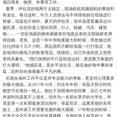
项目商务、物资、外事等工作。
夏季，伊拉克的电网不太稳定，现场机组高频跳机的事故时
有发生。每当这时，中方人员便会马不停蹄地前往现场进行
抢修，张磊也不例外。夏天的伊拉克，室外温度普遍高达
50
摄氏度，站在街道上望向四周，行人、植被、汽车、建筑
物…… 一切近地面的物体都被来自地面反射的太阳辐射炙烤
得扭曲、变形。这是一年中用电量最大的时候，而抢修过程
往往持续十几个小时。周边居民不断给张磊一行打电话，焦
急地询问着电力的恢复情况。恍惚间，自己外派的意义突然
变得具象化。“我们保障的不只是机组运转，更是数万家庭的
灯火通明。”他感叹道。喜欢平淡生活，踏实做好每件事的张
磊，此时却在做着极不平凡的事。
长期在海外工作不仅是对专业能力的考验，更是对心理素质
的极大挑战。从
2017
年
10
月，到去年年初，张磊大部分时间
都坚守在项目一线上。相比于深耕海外的同事，自己七年的
外派时间虽算不上很长，但作为一名初出茅庐的大学生，毕
竟是第一次长期孤身漂泊海外。张磊坦言，远离亲朋好友和
故土，是外派工作需要克服的最大困难。
17
年刚去的时候，
中资企业还不及如今的发展规模，当地的华人超市很少，即