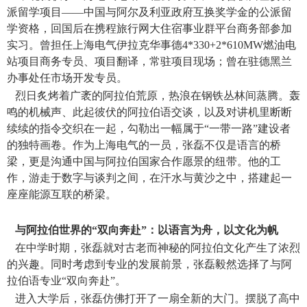
派留学项目——中国与阿尔及利亚政府互换奖学金的公派留
学资格，回国后在携程旅行网大住宿事业群平台商务部参加
实习。曾担任上海电气伊拉克华事德
4*330+2*610MW
燃油电
站项目商务专员、项目翻译，常驻项目现场；曾在驻德黑兰
办事处任市场开发专员。
烈日炙烤着广袤的阿拉伯荒原，热浪在钢铁丛林间蒸腾。轰
鸣的机械声、此起彼伏的阿拉伯语交谈，以及对讲机里断断
续续的指令交织在一起，勾勒出一幅属于“一带一路”建设者
的独特画卷。作为上海电气的一员，张磊不仅是语言的桥
梁，更是沟通中国与阿拉伯国家合作愿景的纽带。他的工
作，游走于数字与谈判之间，在汗水与黄沙之中，搭建起一
座座能源互联的桥梁。
与阿拉伯世界的“双向奔赴”：以语言为舟，以文化为帆
在中学时期，张磊就对古老而神秘的阿拉伯文化产生了浓烈
的兴趣。同时考虑到专业的发展前景，张磊毅然选择了与阿
拉伯语专业“双向奔赴”。
进入大学后，张磊仿佛打开了一扇全新的大门。摆脱了高中