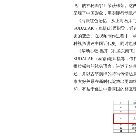
飞〉的神秘面纱》荣获殊荣。这
呈现了中国形象，用实际行动践
《海派红色记忆：从上海石库门
SUDALAK
（泰籍
)
老师指导，通
史的变迁。在视频制作过程中，
种视角讲述中国近代史，同时也
《筝动心弦
:
揭开〈孔雀东南飞
SUDALAK
（泰籍
)
老师指导，依
推拉摇移的镜头语言，讲述了焦
述，并以古筝演绎的特写传情达
泰友好关系在新时代绽放出更加
和，有益于促进中泰两国的相互