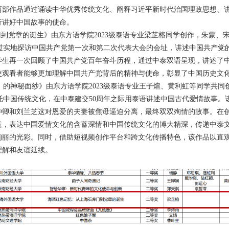
两部作品通过诵读中华优秀传统文化、阐释习近平新时代治国理政思想、
行讲好中国故事的使命。
到党章的诞生》由东方语学院
2023
级泰语专业梁芷榕同学创作，朱蒙、
过实地探访中国共产党第一次和第二次代表大会的会址，讲述中国共产党
学生再一次回顾了中国共产党百年奋斗历程，通过中泰双语呈现，讲述了
使观看者能够更加理解中国共产党背后的精神与使命，彰显了中国历史文
〉的神秘面纱》由东方语学院
2023
级泰语专业王子煊、黄利虹等同学共同
托中国传统文化，在中泰建交
50
周年之际用泰语讲述中国古代爱情故事。
仲卿和刘兰芝这对恩爱的夫妻被焦母逼迫分离，最终双双殉情的故事。在
意，表达中国爱情文化的含蓄深情和中国传统文化的博大精深，传递中泰
绚丽的光彩。同时，借助短视频创作平台和跨文化传播特色，该作品以直
理解和友谊延续。