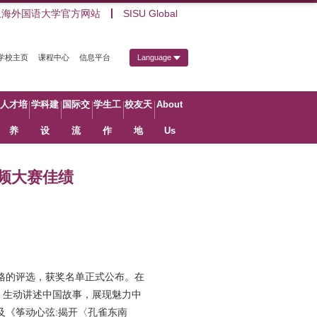
上海外国语大学官方网站
SISU Global
学校主页
课程中心
信息平台
Language
人才培
学科建
国际交
学生工
校友天
About
养
设
流
作
地
Us
视频大赛佳绩
严格的评选，获奖名单正式公布。在
，生动讲述中国故事，展现魅力中
及《筝动心弦
:
揭开〈孔雀东南