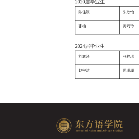
2020
届毕业生
陈佳颖
朱欣怡
张楠
黄巧玲
2024
届毕业生
刘鑫泽
张梓琪
赵宇洁
周珊珊