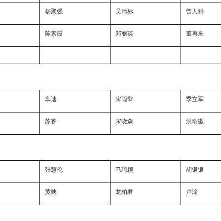
杨聚强
吴清标
曾人科
陈素霞
郑丽英
董再来
车迪
宋雨擎
季立军
苏睿
宋晓森
洪瑜徽
张慧伦
马珂颖
胡银银
黄映
龙柏君
卢淦