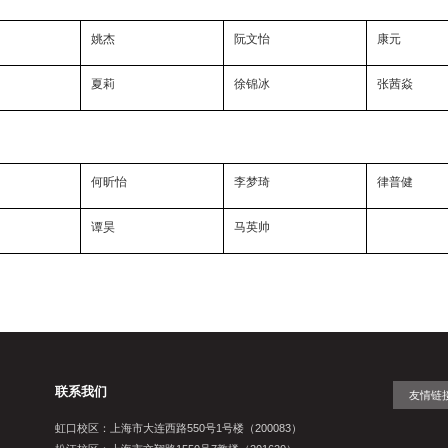
姚杰
阮文怡
康元
夏莉
徐锦冰
张茜焱
何昕怡
李梦琦
律普健
谭昊
马英帅
联系我们
友情链
虹口校区：上海市大连西路550号1号楼（200083）