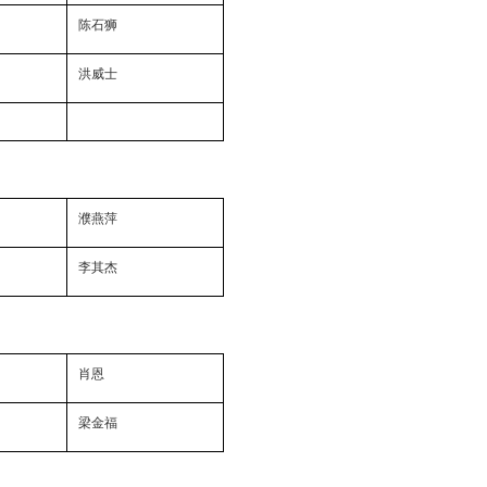
陈石狮
洪威士
濮燕萍
李其杰
肖恩
梁金福