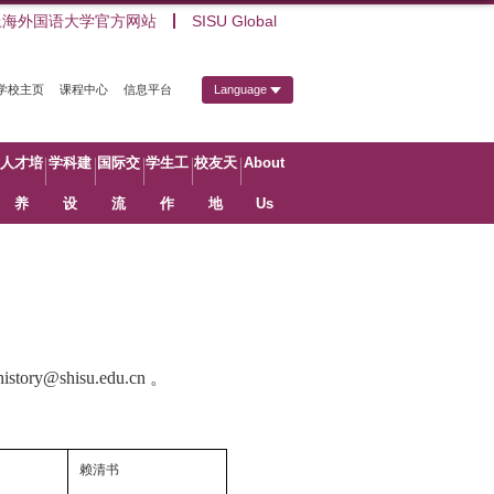
上海外国语大学官方网站
SISU Global
学校主页
课程中心
信息平台
Language
人才培
学科建
国际交
学生工
校友天
About
养
设
流
作
地
Us
history@shisu.edu.cn 。
赖清书