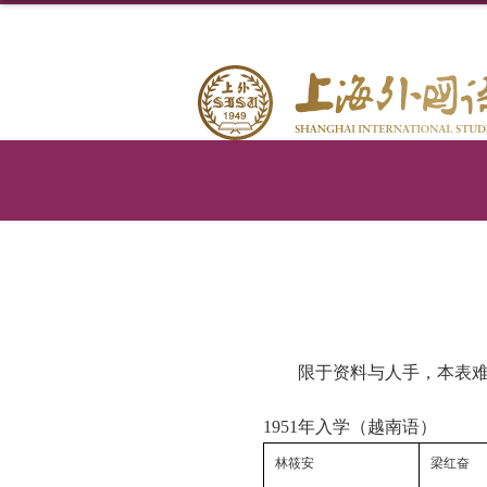
限于资料与人手，本表
1951
年入学（越南语）
林筱安
梁红奋