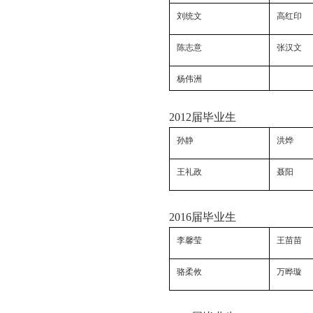
刘统文
高红印
陈志意
张汉文
杨伟洲
2012
届毕业生
孙静
洪烨
王礼政
聂阳
2016
届毕业生
李馨莹
王苗苗
骆柔攸
万晔璇