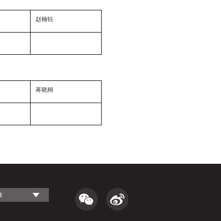
赵楠钰
蒋晓桐
接