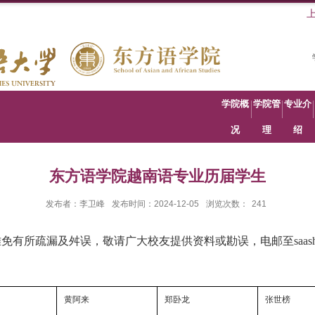
学院概
学院管
专业介
况
理
绍
东方语学院越南语专业历届学生
发布者：李卫峰
发布时间：2024-12-05
浏览次数：
241
难免有所疏漏及舛误，敬请广大校友提供资料或勘误，电邮至
saas
黄阿来
郑卧龙
张世榜