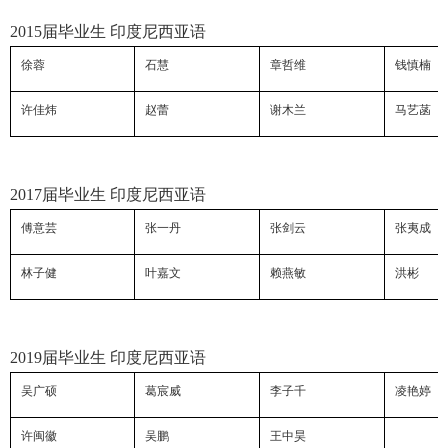
2015
届毕业生 印度尼西亚语
徐蓉
石慧
章哲维
钱慎楠
许佳炜
赵蕾
谢木兰
马艺菡
2017
届毕业生 印度尼西亚语
傅意芸
张一丹
张剑云
张夷成
林子健
叶嘉文
赖燕敏
洪彬
2019
届毕业生 印度尼西亚语
吴广硕
葛宸威
李子千
凌艳婷
许闽徽
吴鹏
王中昊