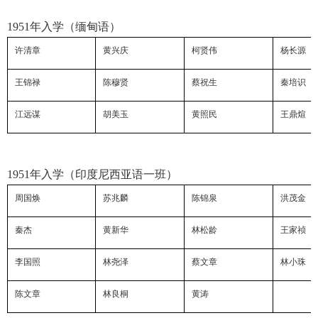
1951
年入学（缅甸语）
许清章
黄兴庆
柯贤伟
杨长源
王锦禄
陈穆贤
蔡祝生
秦培识
江远谋
胡美玉
黄照民
王鼎煊
1951
年入学（印度尼西亚语一班）
周国焕
苏兆麟
陈锦泉
洪茂金
秦杰
黄新华
林松龄
王家祯
李国照
林尧泽
蔡文章
林小珠
陈文章
林良桐
黄涛