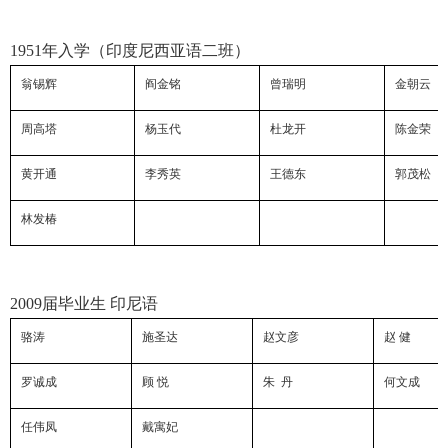
1951
年入学（印度尼西亚语二班）
翁锡辉
阎金铭
曾瑞明
金朝云
周高塔
杨玉代
杜龙开
陈金荣
黄开通
李秀英
王德东
郭茂松
林发椿
2009
届毕业生 印尼语
骆涛
施圣达
赵文彦
赵 健
罗诚成
顾 悦
朱 丹
何文成
任伟凤
戴寓妃