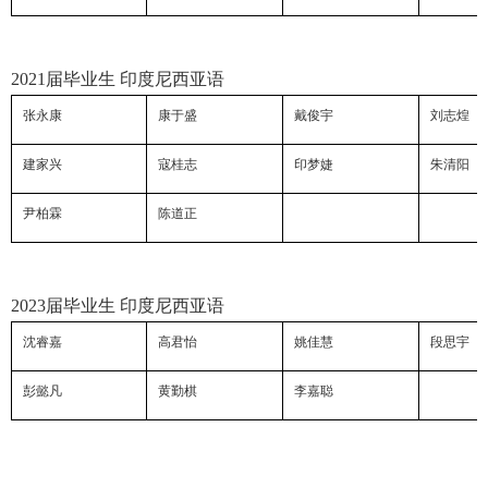
2021
届毕业生 印度尼西亚语
张永康
康于盛
戴俊宇
刘志煌
建家兴
寇桂志
印梦婕
朱清阳
尹柏霖
陈道正
2023
届毕业生 印度尼西亚语
沈睿嘉
高君怡
姚佳慧
段思宇
彭懿凡
黄勤棋
李嘉聪