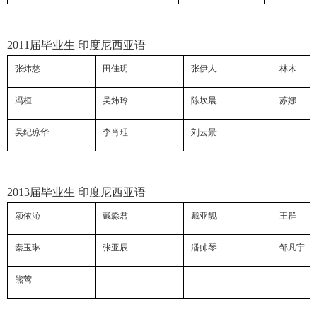
2011
届毕业生 印度尼西亚语
张炜慈
田佳玥
张伊人
林木
冯桓
吴炜玲
陈坎晨
苏娜
吴纪琼华
李肖珏
刘云景
2013
届毕业生 印度尼西亚语
颜依沁
戴淼君
戴亚靓
王群
秦玉琳
张亚辰
潘帅琴
邹凡宇
熊莺