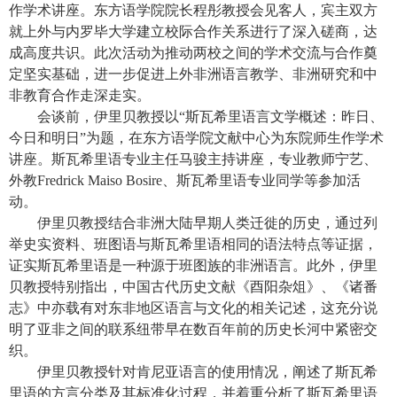
作学术讲座。东方语学院院长程彤教授会见客人，宾主双方
就上外与内罗毕大学建立校际合作关系进行了深入磋商，达
成高度共识。此次活动为推动两校之间的学术交流与合作奠
定坚实基础，进一步促进上外非洲语言教学、非洲研究和中
非教育合作走深走实。
会谈前，伊里贝教授以“斯瓦希里语言文学概述：昨日、
今日和明日”为题，在东方语学院文献中心为东院师生作学术
讲座。斯瓦希里语专业主任马骏主持讲座，专业教师宁艺、
外教
Fredrick Maiso Bosire
、斯瓦希里语专业同学等参加活
动。
伊里贝教授结合非洲大陆早期人类迁徙的历史，通过列
举史实资料、班图语与斯瓦希里语相同的语法特点等证据，
证实斯瓦希里语是一种源于班图族的非洲语言。此外，伊里
贝教授特别指出，中国古代历史文献《酉阳杂俎》、《诸番
志》中亦载有对东非地区语言与文化的相关记述，这充分说
明了亚非之间的联系纽带早在数百年前的历史长河中紧密交
织。
伊里贝教授针对肯尼亚语言的使用情况，阐述了斯瓦希
里语的方言分类及其标准化过程，并着重分析了斯瓦希里语