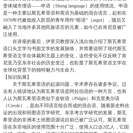
变体城市俚语——申语（
Sheng language
）的使用情况。申语
是一种主要以斯瓦希里语和英语为基础的混合语言，起初在
1970
年代被低收入阶层的青年用作“暗语”（
argot
），随后又
融入了当地许多其他民族语言的元素，如今已在肯尼亚被广
泛使用。
在讲座的最后，伊里贝教授深入浅出地介绍了斯瓦希里
语口头文学与书面文学的发展脉络，并简要说明了现代斯瓦
希里语文学在体裁和主题上的变化，这些变化不仅反映了肯
尼亚乃至东非社会的历史变迁，也彰显了斯瓦希里语文学在
全球化背景下的独特魅力与生命力。
【知识拓展】
关于斯瓦希里语的起源问题，学术界存在诸多争议。过
去有人错误地认为斯瓦希里语是阿拉伯语的一种方言，也有
人认为斯瓦希里语类似于皮钦语（
Pidgin
）和克里奥尔语
（
Creole
），是由不同语言组合而成的混合语。随着新史料佐
证的出现和班图语言学研究、东非考古学研究的发展，斯瓦
希里语的非洲本土班图语源说目前已被广泛认可。斯瓦希里
语在东非地区的使用范围十分广泛，使用人口达
2
亿人，它因