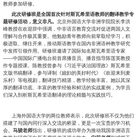
教师参加研修。
此次研修班是全国首次针对斯瓦希里语教师的翻译教学专
题研修活动，意义非凡。
北京外国语大学非洲学院院长李洪
峰教授在欢迎辞中强调，中非语言教育交流对促进两国人文
理解与合作极其重要。他勉励青年教师向前辈取经学习，积
极进取、继往开来，推动斯语教学在国内非洲语种教学研究
中发挥引领作用。研修班邀请了国际知名斯瓦希里语专家
——
中国国际广播电台前首席播音员、播音指导陈莲英教授
作专题授课。陈教授曾参与《习近平谈治国理政》斯瓦希里
文版书稿翻译，参与译制《媳妇的美好时代》《欢迎来到麦
乐村》等电视剧，翻译技巧精湛，教学经验丰富。她以其深
厚的翻译功底、丰富的教学经验和鲜活的实战案例，为学员
们深入剖析斯瓦希里语翻译的理论精髓与实践技巧。
上海外国语大学的两位教师表示，此次研修班不仅为他们
搭建了与国内同行深入交流的桥梁，更是一次宝贵的学习机
会。
马骏老师
指出，研修班的成功举办为推动我国非洲语言