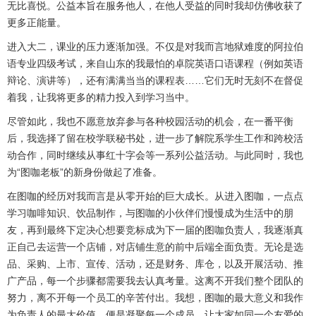
无比喜悦。公益本旨在服务他人，在他人受益的同时我却仿佛收获了
更多正能量。
进入大二，课业的压力逐渐加强。不仅是对我而言地狱难度的阿拉伯
语专业四级考试，来自山东的我最怕的卓院英语口语课程（例如英语
辩论、演讲等），还有满满当当的课程表……它们无时无刻不在督促
着我，让我将更多的精力投入到学习当中。
尽管如此，我也不愿意放弃参与各种校园活动的机会，在一番平衡
后，我选择了留在校学联秘书处，进一步了解院系学生工作和跨校活
动合作，同时继续从事红十字会等一系列公益活动。与此同时，我也
为“图咖老板”的新身份做起了准备。
在图咖的经历对我而言是从零开始的巨大成长。从进入图咖，一点点
学习咖啡知识、饮品制作，与图咖的小伙伴们慢慢成为生活中的朋
友，再到最终下定决心想要竞标成为下一届的图咖负责人，我逐渐真
正自己去运营一个店铺，对店铺生意的前中后端全面负责。无论是选
品、采购、上市、宣传、活动，还是财务、库仓，以及开展活动、推
广产品，每一个步骤都需要我去认真考量。这离不开我们整个团队的
努力，离不开每一个员工的辛苦付出。我想，图咖的最大意义和我作
为负责人的最大价值，便是凝聚每一个成员，让大家如同一个友爱的