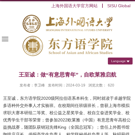
上海外国语大学官方网站
SISU Global
Language
王至诚：做“有意思青年”，自欧莱雅启航
发布者：李卫峰
发布时间：2024-03-19
浏览次数：
620
王至诚，东方语学院
2020
级阿拉伯语系本科生，同时就读于卓越学院
多语种外交外事人才实验班。在校期间任班级班长，曾获上海市模拟
求职大赛本研组二等奖、校公益之星奖学金、校自立奋进奖学金、校
优秀学生干部等荣誉；曾参加
2022
欧莱雅（中国）有意思青年高校公
益挑战赛，随团队获销冠先锋
King
（全国总冠军）；曾任上外图书馆
咖啡店店长、书报亭学生负责人、校学联秘书处负责人等。秋招获得