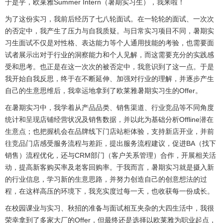
于是乎，欧莱雅
Summer Intern
（暑期实习生），我来啦！
为了这份实习，我前后经历了七八轮面试。在一轮轮的面试、一次次
的否定中，我产生了压力与自我质疑。与日常实习项目不同，暑期实
习生面试不仅是对性格、表达能力等个人通用技能的考验，也需要面
试者展示出对于行业的洞察能力和个人见解，而这需要充分的实践感
受和思考。也正是在这一次次的被否定中，我意识到了这一点。于是
我开始自我反思，终于在不断延伸、加强对行业的理解，并逐步产生
自己的生意思维后，我幸运地拿到了欧莱雅暑期实习生的
Offer
。
在暑期实习中，我学着从产品品类、销售渠道、行业竞品等不同角度
统计和呈现店铺经营状况及销售数据，并以此为基础分析
Offline
潜在
生意点；也把握机会在品牌线下门店站柜体验，支持新店开业，并前
往竞品门店感受服务流程与差距，提出服务流程建议，促进
BA
（找下
销售）流程优化，还与
CRM
部门（客户关系管理）合作，开展相关活
动，提高新客购买率及老客回购率。于我而言，暑期实习就是摄入新
的行业信息，学习新的生意思路，并努力创造自己的创意想法的过
程，在这样高压的环境下，我充实度过每一天，也收获每一份成长。
在校园课业与实习、秋招的准备与面试相互夹杂的大四生活中，我很
荣幸拿到了多家大厂的
Offer
，但最终还是选择以欧莱雅为职业起点，