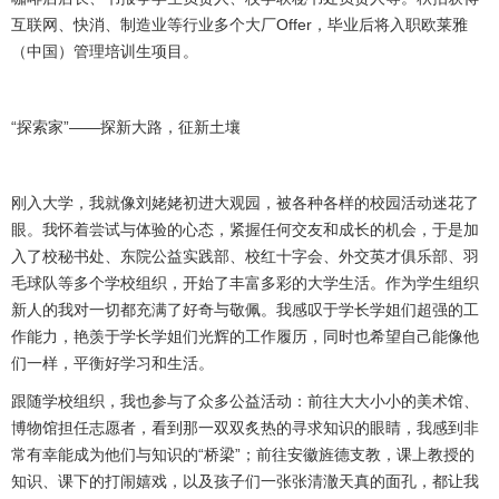
互联网、快消、制造业等行业多个大厂
Offer
，毕业后将入职欧莱雅
（中国）管理培训生项目。
“探索家”——探新大路，征新土壤
刚入大学，我就像刘姥姥初进大观园，被各种各样的校园活动迷花了
眼。我怀着尝试与体验的心态，紧握任何交友和成长的机会，于是加
入了校秘书处、东院公益实践部、校红十字会、外交英才俱乐部、羽
毛球队等多个学校组织，开始了丰富多彩的大学生活。作为学生组织
新人的我对一切都充满了好奇与敬佩。我感叹于学长学姐们超强的工
作能力，艳羡于学长学姐们光辉的工作履历，同时也希望自己能像他
们一样，平衡好学习和生活。
跟随学校组织，我也参与了众多公益活动：前往大大小小的美术馆、
博物馆担任志愿者，看到那一双双炙热的寻求知识的眼睛，我感到非
常有幸能成为他们与知识的“桥梁”；前往安徽旌德支教，课上教授的
知识、课下的打闹嬉戏，以及孩子们一张张清澈天真的面孔，都让我