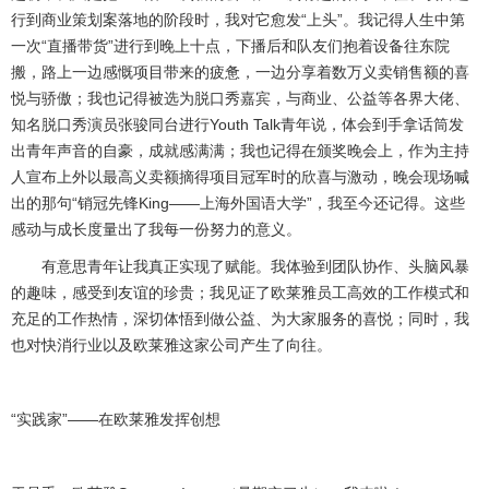
行到商业策划案落地的阶段时，我对它愈发“上头”。我记得人生中第
一次“直播带货”进行到晚上十点，下播后和队友们抱着设备往东院
搬，路上一边感慨项目带来的疲惫，一边分享着数万义卖销售额的喜
悦与骄傲；我也记得被选为脱口秀嘉宾，与商业、公益等各界大佬、
知名脱口秀演员张骏同台进行
Youth Talk
青年说，体会到手拿话筒发
出青年声音的自豪，成就感满满；我也记得在颁奖晚会上，作为主持
人宣布上外以最高义卖额摘得项目冠军时的欣喜与激动，晚会现场喊
出的那句“销冠先锋
King
——上海外国语大学”，我至今还记得。这些
感动与成长度量出了我每一份努力的意义。
有意思青年让我真正实现了赋能。我体验到团队协作、头脑风暴
的趣味，感受到友谊的珍贵；我见证了欧莱雅员工高效的工作模式和
充足的工作热情，深切体悟到做公益、为大家服务的喜悦；同时，我
也对快消行业以及欧莱雅这家公司产生了向往。
“实践家”——在欧莱雅发挥创想