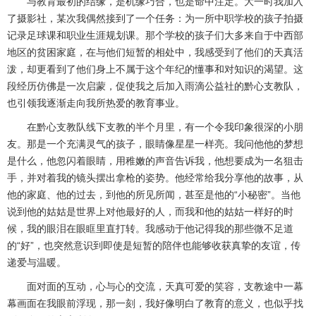
与教育最初的结缘，是机缘巧合，也是命中注定。大一时我加入
了摄影社，某次我偶然接到了一个任务：为一所中职学校的孩子拍摄
记录足球课和职业生涯规划课。那个学校的孩子们大多来自于中西部
地区的贫困家庭，在与他们短暂的相处中，我感受到了他们的天真活
泼，却更看到了他们身上不属于这个年纪的懂事和对知识的渴望。这
段经历仿佛是一次启蒙，促使我之后加入雨滴公益社的黔心支教队，
也引领我逐渐走向我所热爱的教育事业。
在黔心支教队线下支教的半个月里，有一个令我印象很深的小朋
友。那是一个充满灵气的孩子，眼睛像星星一样亮。我问他他的梦想
是什么，他忽闪着眼睛，用稚嫩的声音告诉我，他想要成为一名狙击
手，并对着我的镜头摆出拿枪的姿势。他经常给我分享他的故事，从
他的家庭、他的过去，到他的所见所闻，甚至是他的“小秘密”。当他
说到他的姑姑是世界上对他最好的人，而我和他的姑姑一样好的时
候，我的眼泪在眼眶里直打转。我感动于他记得我的那些微不足道
的“好”，也突然意识到即使是短暂的陪伴也能够收获真挚的友谊，传
递爱与温暖。
面对面的互动，心与心的交流，天真可爱的笑容，支教途中一幕
幕画面在我眼前浮现，那一刻，我好像明白了教育的意义，也似乎找