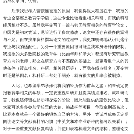
后成功拿到了优营。
后来我思考入营接连被拒的原因，我觉得很大程度在于，我报的
专业全部都是教育学学硕，这些专业比较看重相关科研，而我的科研
经历相对不足。虽然我事先写了一篇与韩国教育相关的教育学论文，
但因为是初次尝试，尽管进行了多次修改，论文中还存在很多的漏洞
与不足。但在搜集资料撰写论文的过程中，我更加明确地认识到这个
专业与我的适配性。另外一个重要原因很可能是我本身语种的限制。
我投报的大多数院校的教育学（比如华师和浙大）都没有研究韩国教
育方向的老师，那么在研究方向不匹配的基础上，就更看重个人的其
他条件（绩点排名、科研、相关经历等），而我在绩点排名（夏令营
时还是第四名）和科研上都处于弱势，就有很大的几率会被刷掉。
因此，也希望学弟学妹们将我的经历作为前车之鉴：如果确定要
报教育学相关的学硕，一定要重视科研并且提高绩点排名。就科研而
言，我也还停留在起步和探索的阶段，因此能提供的建议比较少，但
大家可以多多参加学校里的大创、挑战杯等项目，争取拿到高名次，
比赛本身就是一个很好的锻炼自己的方法。另外，尝试养成每天定期
阅读论文等文献资料的习惯（中英文和本专业语种的都可以去看）；
对于一些重要文献反复精读，并使用表格梳理文章的结构，整理论文