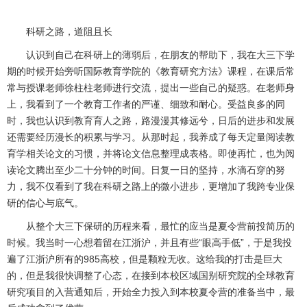
科研之路，道阻且长
认识到自己在科研上的薄弱后，在朋友的帮助下，我在大三下学
期的时候开始旁听国际教育学院的《教育研究方法》课程，在课后常
常与授课老师徐柱柱老师进行交流，提出一些自己的疑惑。在老师身
上，我看到了一个教育工作者的严谨、细致和耐心。受益良多的同
时，我也认识到教育育人之路，路漫漫其修远兮，日后的进步和发展
还需要经历漫长的积累与学习。从那时起，我养成了每天定量阅读教
育学相关论文的习惯，并将论文信息整理成表格。即使再忙，也为阅
读论文腾出至少二十分钟的时间。日复一日的坚持，水滴石穿的努
力，我不仅看到了我在科研之路上的微小进步，更增加了我跨专业保
研的信心与底气。
从整个大三下保研的历程来看，最忙的应当是夏令营前投简历的
时候。我当时一心想着留在江浙沪，并且有些“眼高手低”，于是我投
遍了江浙沪所有的
985
高校，但是颗粒无收。这给我的打击是巨大
的，但是我很快调整了心态，在接到本校区域国别研究院的全球教育
研究项目的入营通知后，开始全力投入到本校夏令营的准备当中，最