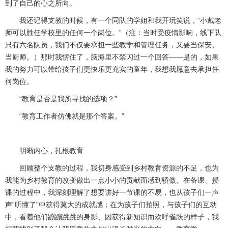
到了自己的心之所向。
我还记得支教的时候，有一个同队的学姐和我开玩笑说，“小戴老
师可以胜任学校里的任何一个岗位。”（注：当时受疫情影响，线下队
只有六名队员，我们不仅要承担一些教学和管理任务，又要当保安、
当厨师。）那时我愣住了，脑海里不禁闪过一个回答——是的，如果
我的努力可以带给孩子们更快乐更充实的童年，我想我愿意去承担任
何岗位。
“教育是否是我所寻找的选项？”
“教育工作者仿佛就是那个答案。”
明晰内心，扎根教育
回顾整个支教的过程，我切身感受到乡村教育资源的不足，也为
我能为乡村教育的改变做出一点小小的贡献而感到骄傲。在备课、授
课的过程中，我深刻理解了想要讲好一节课的不易，也从孩子们一声
声“听懂了”中获得莫大的成就感；在为孩子们拍照，与孩子们的互动
中，看着他们蹦蹦跳跳的身影、因获得新知识而欢呼雀跃的样子，我