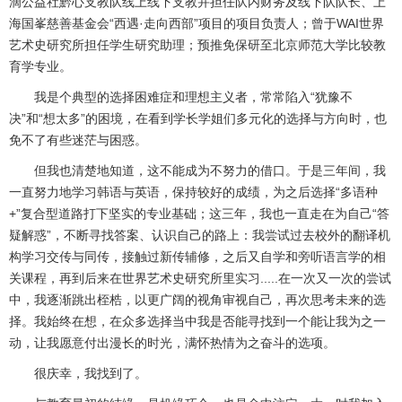
滴公益社黔心支教队线上线下支教并担任队内财务及线下队队长、上
海国峯慈善基金会“西遇·走向西部”项目的项目负责人；曾于
WAI
世界
艺术史研究所担任学生研究助理；预推免保研至北京师范大学比较教
育学专业。
我是个典型的选择困难症和理想主义者，常常陷入“犹豫不
决”和“想太多”的困境，在看到学长学姐们多元化的选择与方向时，也
免不了有些迷茫与困惑。
但我也清楚地知道，这不能成为不努力的借口。于是三年间，我
一直努力地学习韩语与英语，保持较好的成绩，为之后选择“多语种
+
”复合型道路打下坚实的专业基础；这三年，我也一直走在为自己“答
疑解惑”，不断寻找答案、认识自己的路上：我尝试过去校外的翻译机
构学习交传与同传，接触过新传辅修，之后又自学和旁听语言学的相
关课程，再到后来在世界艺术史研究所里实习
.....
在一次又一次的尝试
中，我逐渐跳出桎梏，以更广阔的视角审视自己，再次思考未来的选
择。我始终在想，在众多选择当中我是否能寻找到一个能让我为之一
动，让我愿意付出漫长的时光，满怀热情为之奋斗的选项。
很庆幸，我找到了。