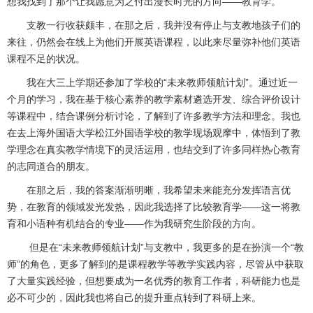
想我找到了那个让我愿意为之付出漫长时光的方向——教育学。
支教一行收获颇丰，在那之后，我并没有停止与支教地孩子们的
来往，仍然会在线上为他们开展英语课程，以此来尽量弥补他们英语
课程不足的状况。
我在大三上学期还参加了学校的“未来教师领航计划”。通过近一
个月的学习，我在基于核心素养的教学素材遴选开发、综合评价设计
等课程中，结合课例分析讨论，了解到了许多教学方法和理念。我也
在去上海外国语大学松江外国语学校的教学现场观摩中，体悟到了教
学理念在真实教学情境下的灵活运用，也结交到了许多同样热心教育
的志同道合的朋友。
在那之后，我的答案渐渐明晰，我希望未来能充分发挥语言优
势，在教育的领域发光发热，因此我选择了比较教育学——这一将教
育和小语种有机结合的专业——作为我研究生阶段的方向。
但是在“未来教师领航计划”与支教中，我更多的是在扮演一个“教
师”的角色，更多了解到的是课程教学等教学实践内容，尽管从中获取
了大量实践经验，但想要成为一名优秀的教育工作者，科研能力也是
必不可少的，因此我也将自己的提升重点转到了科研上来。