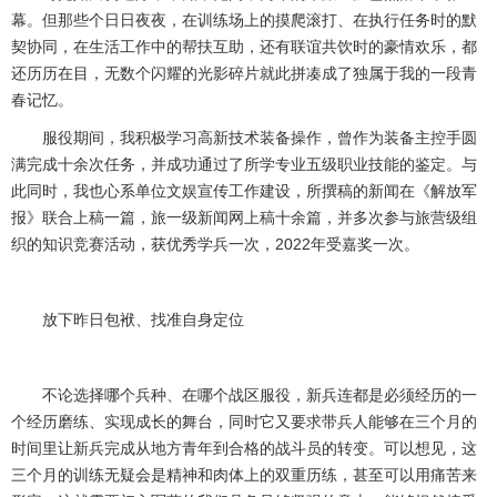
幕。但那些个日日夜夜，在训练场上的摸爬滚打、在执行任务时的默
契协同，在生活工作中的帮扶互助，还有联谊共饮时的豪情欢乐，都
还历历在目，无数个闪耀的光影碎片就此拼凑成了独属于我的一段青
春记忆。
服役期间，我积极学习高新技术装备操作，曾作为装备主控手圆
满完成十余次任务，并成功通过了所学专业五级职业技能的鉴定。与
此同时，我也心系单位文娱宣传工作建设，所撰稿的新闻在《解放军
报》联合上稿一篇，旅一级新闻网上稿十余篇，并多次参与旅营级组
织的知识竞赛活动，获优秀学兵一次，
2022
年受嘉奖一次。
放下昨日包袱、找准自身定位
不论选择哪个兵种、在哪个战区服役，新兵连都是必须经历的一
个经历磨练、实现成长的舞台，同时它又要求带兵人能够在三个月的
时间里让新兵完成从地方青年到合格的战斗员的转变。可以想见，这
三个月的训练无疑会是精神和肉体上的双重历练，甚至可以用痛苦来