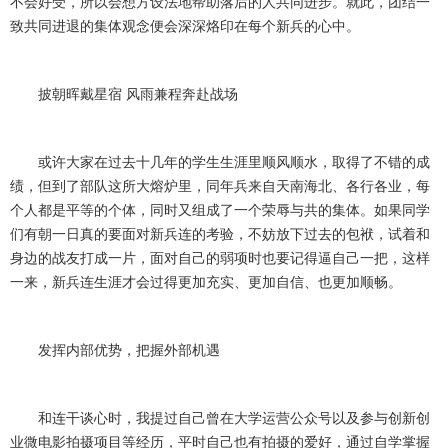
不会好受，所以会想方设法地帮助落后的人共同进步。就此，团结一
致共同进退的集体观念便会深深烙印在每个新兵的心中。
披朝晖戴星宿 风雨兼程奔赴战场
或许大家在过去十几年的学生生涯里顺风顺水，取得了不错的成
绩，但到了部队这所大熔炉里，同年兵来自天南海北、各行各业，每
个人都是平等的个体，同时又组成了一个荣辱与共的集体。如果同学
们有朝一日真的要面对新兵连的考验，不妨放下过去的包袱，试着和
身边的战友打成一片，面对自己的弱项时也要记得逼自己一把，这样
一来，新兵连生涯才会过得更加充实、更加自信、也更加顺畅。
发挥内部优势，把握外部机遇
和连干谈心时，我提过自己曾在大学运营公众号以及参与创新创
业微电影拍摄项目等经历，平时自己也有拍摄的爱好，通过自学掌握