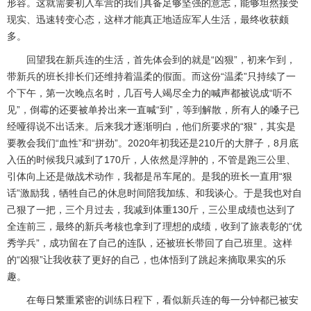
形容。这就需要初入军营的我们具备足够坚强的意志，能够坦然接受
现实、迅速转变心态，这样才能真正地适应军人生活，最终收获颇
多。
回望我在新兵连的生活，首先体会到的就是“凶狠”，初来乍到，
带新兵的班长排长们还维持着温柔的假面。而这份“温柔”只持续了一
个下午，第一次晚点名时，几百号人竭尽全力的喊声都被说成“听不
见”，倒霉的还要被单拎出来一直喊“到”，等到解散，所有人的嗓子已
经哑得说不出话来。后来我才逐渐明白，他们所要求的“狠”，其实是
要教会我们“血性”和“拼劲”。
2020
年初我还是
210
斤的大胖子，
8
月底
入伍的时候我只减到了
170
斤，人依然是浮肿的，不管是跑三公里、
引体向上还是做战术动作，我都是吊车尾的。是我的班长一直用“狠
话”激励我，牺牲自己的休息时间陪我加练、和我谈心。于是我也对自
己狠了一把，三个月过去，我减到体重
130
斤，三公里成绩也达到了
全连前三，最终的新兵考核也拿到了理想的成绩，收到了旅表彰的“优
秀学兵”，成功留在了自己的连队，还被班长带回了自己班里。这样
的“凶狠”让我收获了更好的自己，也体悟到了跳起来摘取果实的乐
趣。
在每日繁重紧密的训练日程下，看似新兵连的每一分钟都已被安