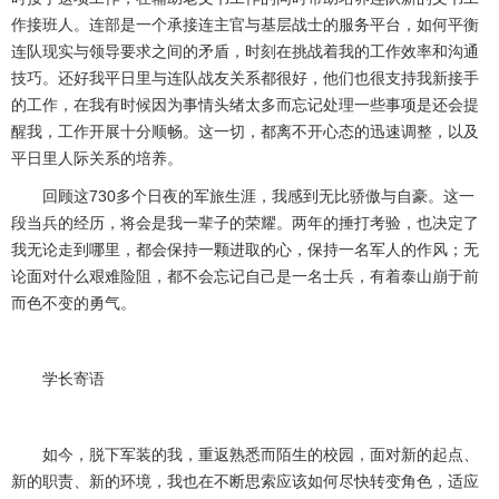
作接班人。连部是一个承接连主官与基层战士的服务平台，如何平衡
连队现实与领导要求之间的矛盾，时刻在挑战着我的工作效率和沟通
技巧。还好我平日里与连队战友关系都很好，他们也很支持我新接手
的工作，在我有时候因为事情头绪太多而忘记处理一些事项是还会提
醒我，工作开展十分顺畅。这一切，都离不开心态的迅速调整，以及
平日里人际关系的培养。
回顾这
730
多个日夜的军旅生涯，我感到无比骄傲与自豪。这一
段当兵的经历，将会是我一辈子的荣耀。两年的捶打考验，也决定了
我无论走到哪里，都会保持一颗进取的心，保持一名军人的作风；无
论面对什么艰难险阻，都不会忘记自己是一名士兵，有着泰山崩于前
而色不变的勇气。
学长寄语
如今，脱下军装的我，重返熟悉而陌生的校园，面对新的起点、
新的职责、新的环境，我也在不断思索应该如何尽快转变角色，适应