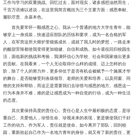
工作与学习的双重挑战。回忆过去，面对现实，诸多感想油然而生，
千言万语难以述说，在这里我简言概括为三个主要方面：感恩奉献、
履职尽责、永葆本色。
首先要常怀一颗感恩之心。我从一个普通的地方大学生青年，能
够穿上一身戎装，快速适应部队的历练和要求，成为一名合格的军
人，在军营这所大熔炉里锻炼成长，成就了我儿时的梦想，一路走来
的酸甜苦辣都使我变得更加稳健、自信和成熟。如今退役回归校园生
活，面临新的挑战和考验，我满怀信心为学校、社会和国家做出更多
的贡献。在我看来，一个人无论取得什么样的成绩、迈上怎样的台
阶，除了个人的努力外，更多仰仗于是否有机会被赋予一个施展才华
的舞台，是否能够受到各级领导、老师的关爱和培养，以及同窗、同
僚的支持和帮助，而这正是需要我们去珍惜与感恩的地方。感恩这一
行为本身并不难，难的是让感恩成为一种自觉的行动，成为一种生活
的态度。
其次要保持高度的责任心。责任心是人生中最积极的态度，是珍
重自己、关爱他人，珍惜生命、珍视未来的表现，更是驱使我们干好
工作的动力。作为军人，责任就是使命。如今离开了部队，回到校
园，重新拾起自己作为一名地方青年的身份，就又有了新的责任，更