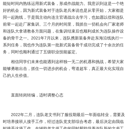
能短时间内熟练运用新式装备，形成作战能力。我意识到这是一个绝
好的机会，因为新式装备对于连队老兵来说也是从零开始，大家都是
同一起跑线，于是我主动向连主官请战出去学习，也如愿以偿和连队
前辈一起赴厂家集训。三个月的时间里，我抓住一切机会向厂家老师
和连队大拿请教各方面问题，在集训结束后也顺利成长为连队操作设
备的骨干之一。
2021
年
7
月以来，连队携新装备奔赴东海沿线执行一
系列任务，我也作为连队第一批新式装备骨干成功完成了十余次的任
务，同时也顺利通过了五级职业技能鉴定。
相信同学们未来也能遇到这样独一无二的机遇和挑战，希望大家
能够勇敢出击，抓住一切进步的机会，弯道超车，真正最大化实现自
己的人生价值。
直面转岗转编，适时调整心态
2022
年二月，连队老文书到了服役期最后一年面临转业，需要及
时培养接班人接手工作，经过连队党支部综合考虑，最后决定由我临
时接手这项工作，在辅助老文书工作的同时帮助培养连队新的文书工