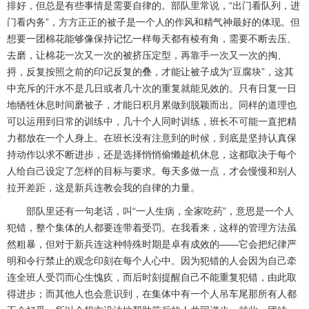
排好，但总是有些事情是需要自律的。部队里常说，“出门看队列，进
门看内务”，方方正正的被子是一个人的作风和精气神最好的体现。但
想要一团棉花能够像保持记忆一样每天都有棱有角，需要不断去压、
去磨，让棉花一次又一次的被挤压定型，再靠手一次又一次的掏、
捋，反复按照之前的印记反复的叠，才能让被子成为“豆腐块”，这其
中充斥的汗水不是几日或者几十次的重复就能见效的。只有日复一日
地牺牲休息时间磨被子，才能日积月累做到脱颖而出。同样的道理也
可以运用到日常的训练中，几十个人同时训练，班长不可能一直把精
力都放在一个人身上。在班长没有注意到的时候，到底是坚持认真保
持动作以求不断进步，还是选择悄悄偷懒趁机休息，这都取决于每个
人给自己设定了怎样的目标与要求。每天多做一点，才会慢慢和别人
拉开差距，这是新兵连教会我的自律的力量。
部队里还有一句老话，叫“一人生病，全家吃药”，意思是一个人
犯错，整个集体的人都要连带着受罚。在我看来，这样的管理方法虽
然粗暴，但对于新兵连这种特殊时期是卓有成效的——它会把纪律严
明和令行禁止的观念印刻在每个人心中。因为犯错的人会因为自己牵
连全班人受罚而心生愧疚，而后时刻提醒自己不能重复犯错，由此取
得进步；而其他人也会意识到，在集体中有一个人吊车尾那所有人都