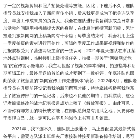
了一定的视频剪辑和照片拍摄处理等技能。因此，下连后不久，连队
指导员就安排我加入了新闻宣传小组，后来我更是成为了把关连队季
度、年度工作成果展的负责人。我会在连队进行装备训练或是日常参
加活动的间隙用相机捕捉大家的身影，在休息时间撰写新闻稿，累计
投送到旅新闻网的上稿新闻有十余篇；每季度结束时，我会利用上这
一季度拍摄的素材进行再创作，剪辑的季度工作成果展视频和制作的
汇报展板受到了营连两级主官的一致认可；
2021
年夏天连队在浙江某
地外点驻训时，临时接到上级指派任务，拍摄一期关于“网赌网贷危
害”的宣传警示微电影，我主动担起了视频的脚本编辑、拍摄指导和后
期剪辑工作，最终呈送旅首长的成片受到了一致好评，年底连队也因
此荣获了旅颁发的“新闻宣传工作先进集体”表彰；
2022
年
8
月，连队老
指导员在升职前还惦记着我的新闻撰写才能，特地牵线搭桥帮我联系
上了旅宣传部门的一位记者，后来也不负他的期待，由我撰稿、这位
记者编辑修改的战地纪实报道成功上稿了《解放军报》。由此可见，
不管你有哪方面的特长或才能，在部队总归是有用武之地，只要你敢
于表现自己，就一定可以在平凡的岗位上书写非凡篇章。
2021
年，我下连不久，连队接上级通令，马上要配发某最新式装
备平台，需要连队派出班组去厂家接装并接受新装备操作培训，尽可