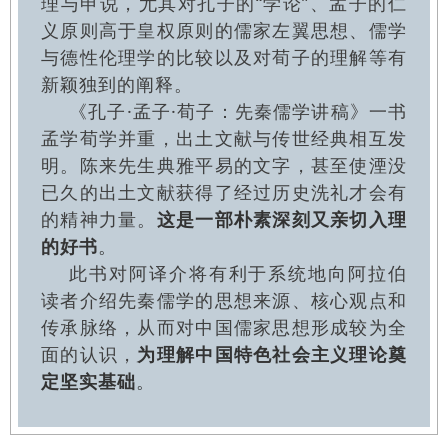
理与申说，尤其对孔子的“学论”、孟子的仁
义原则高于皇权原则的儒家左翼思想、儒学
与德性伦理学的比较以及对荀子的理解等有
新颖独到的阐释。
《孔子·孟子·荀子：先秦儒学讲稿》一书
孟学荀学并重，出土文献与传世经典相互发
明。陈来先生典雅平易的文字，甚至使湮没
已久的出土文献获得了经过历史洗礼才会有
的精神力量。
这是一部朴素深刻又亲切入理
的好书
。
此书对阿译介将有利于系统地向阿拉伯
读者介绍先秦儒学的思想来源、核心观点和
传承脉络，从而对中国儒家思想形成较为全
面的认识，
为理解中国特色社会主义理论奠
定坚实基础
。