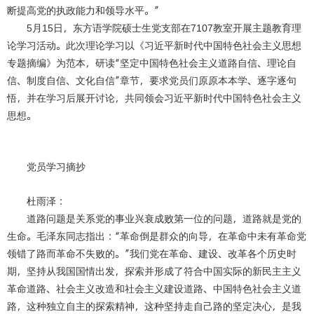
断提高党的执政能力和领导水平。”
5
月
15
日，东方语学院硕士生党支部在
7107
教室开展主题教育理
论学习活动。此次理论学习以《习近平新时代中国特色社会主义思想
专题摘编》为范本，研读“坚定中国特色社会主义道路自信、理论自
信、制度自信、文化自信”章节，要求党员们原原本本学、逐字逐句
悟，并在学习后展开讨论，共同领会习近平新时代中国特色社会主义
思想。
党员学习摘抄
杜雨泽：
道路问题是关系党的事业兴衰成败第一位的问题，道路就是党的
生命。毛泽东同志指出：“革命倒是群众的向导，在革命中未有革命党
领错了路而革命不失败的。”我们党在革命、建设、改革各个历史时
期，坚持从我国国情出发，探索并形成了符合中国实际的新民主主义
革命道路、社会主义改造和社会主义建设道路、中国特色社会主义道
路，这种独立自主的探索精神，这种坚持走自己路的坚定决心，是我