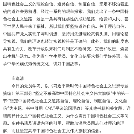
国特色社会主义的理论自信、道路自信、制度自信，坚定不移沿着正
确的道路奋勇前进。经过一系列的艰辛探索、我们走出了一条中国特
色社会主义道路，这是一条具有优越性的成功道路，给党和人民、甚
至世界人民带来了福祉，所以我们要坚持道路自信。关于理论自信，
中国共产党人实现了与时俱进，坚持用先进理论武装头脑，用理论指
导实践，我们的理论也经过实践检验是正确的。此外，我们的制度也
具有生命力，改革开放以来我们对制度不断补充、完善和改进，焕发
出生机与活力。作为青年学生党员，文化自信要求我们学好外语，传
承中华民族优秀传统文化，讲好中国故事。
庄逸清：
今日的党员学习，以《习近平新时代中国特色社会主义思想专题
摘编》第三部分
:“
坚定不移高举中国特色社会主义伟大旗帜”中的第一
节
:“
坚定中国特色社会主义道路自信、理论自信、制度自信、文化自
信”为主题。书中引用《习近平谈治国理政》等其他书籍相关文段，详
细阐释什么是中国特色社会主义、为什么需要中国特色社会主义等问
题。多种书籍及讲话内容的引用，帮助加深党员同志们对理论的理
解，而且坚定高举中国特色社会主义伟大旗帜的信念。