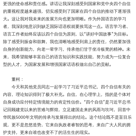
更强的使命感和责任感。讲话让我深刻感受到国家和党中央四个自信
的重视程度越来越强，切实感受到了国家在四个自信的推动下逐渐强
大。这让我对我未来的发展方向也更加明晰。作为外国语言的学习
者，我深刻地意识到缺乏国际话语权就要挨骂这一点。语言学习者、
语言工作者始终应该以四个自信为原则，以“讲好中国故事”为目标。
除了感受到振奋和鼓舞，我也清晰地感受到肩上的责任，仍然要加强
自身的创新能力，向老一辈学习，传承他们甘于坐冷板凳的精神。未
来，我希望能够丰富自己的语言知识和实践技能，努力成为一位复合
型的人才，为国家发展和增强国家话语权做出自己的贡献。
董柯：
今天和其他党员同志一起学习了习近平总书记，四个自信有关的
内容，理论知识得到了极大补充。自信，在心理学上，指的是个体对
自身成功应付特定情境能力的肯定性估价。“四个自信”是习近平总书
记回顾建党以来的苦难与辉煌，立足建国走来的风雨与坎坷，回首中
华民族
5000
年文明的传承与发展得出的结论。这个结论既不是盲目乐
观，更不是忽悠造势，它来自执政者睿智的思考，来自广大人民的拥
护支持，更来自谁也改变不了的活生生的现实。