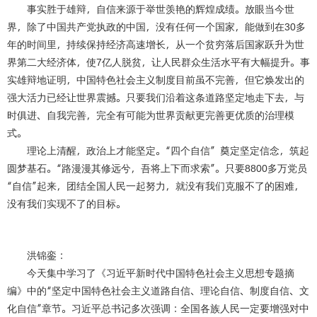
事实胜于雄辩，自信来源于举世羡艳的辉煌成绩。放眼当今世
界，除了中国共产党执政的中国，没有任何一个国家，能做到在
30
多
年的时间里，持续保持经济高速增长，从一个贫穷落后国家跃升为世
界第二大经济体，使
7
亿人脱贫，让人民群众生活水平有大幅提升。事
实雄辩地证明，中国特色社会主义制度目前虽不完善，但它焕发出的
强大活力已经让世界震撼。只要我们沿着这条道路坚定地走下去，与
时俱进、自我完善，完全有可能为世界贡献更完善更优质的治理模
式。
理论上清醒，政治上才能坚定。“四个自信” 奠定坚定信念，筑起
圆梦基石。“路漫漫其修远兮，吾将上下而求索”。只要
8800
多万党员
“自信”起来，团结全国人民一起努力，就没有我们克服不了的困难，
没有我们实现不了的目标。
洪锦銮：
今天集中学习了《习近平新时代中国特色社会主义思想专题摘
编》中的“坚定中国特色社会主义道路自信、理论自信、制度自信、文
化自信”章节。习近平总书记多次强调：全国各族人民一定要增强对中