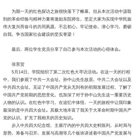
为期一天的红色探访之旅很快落下了帷幕，但从本次活动中汲取
到的革命经验与精神力量将激励东院师生，坚定大家为实现中华民族
伟大复兴而奋斗的共同夙愿，不忘初心、牢记使命、潜心学习、磨砺
自我，争当国家社会建设的坚实脊梁！
最后，两位学生党员分享了自己参与本次活动的心得体会。
张景贺
5
月
14
日，学院组织了第二次红色大寻访活动。在这一天的行程
中，我们参观了中共一大会址、孙中山先生故居、中共二大会址以及
中共四大会址，见证了中国共产党从无到有的初期发展过程，了解了
中国共产党前期的思想变化，也加深了对于孙中山先生这一重要历史
人物的认识。在红色中学习，在追忆中体悟，一天的旅程中让我印象
最深的是中共四大会址。其极大地丰富了我关于大革命时期中国共产
党的认识，扩充了我相关的历史知识。
步入中共四大纪念馆，主展厅内的中共四大史料陈列，从时局与
形势、筹备与召开、发展与高潮等几个板块讲述着中国共产党发展与