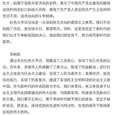
壮大；副展厅选取丰富详实的史料，展示了中国共产党从建党到建国
这段时间在虹口的战斗历程，展现了共产党人坚定的共产主义信仰和
坚贞不屈、追求自由的斗争精神。
红色大寻访活动是一次深刻而又生动的爱国主义教育。我们不仅
回顾了历史，更珍惜今日、展望明天。同时，这更加坚定了新时代的
我们以才干奉献祖国的决心，激励我们踏实肯干，努力续写新时代的
篇章。
高彬皓
通过本次红色大寻访，我重温了入党初心，加深了自己对党的认
识。百年来，党领导人民推翻了三座大山，取得了民族解放；进行社
会主义改造与社会主义建设，实现了人民当家作主；发展经济、提高
综合国力，实现了民族复兴，建成了富强民主文明和谐的社会主义新
中国。作为新时代的外语院校大学生，我们有责任、有义务投身于社
会主义现代化国家建设的伟大征程，为国家富强、民族复兴贡献自己
的力量。我们要不忘初心，勇于承担时代赋予我们的使命，坚定不移
听党话、跟党走，保持思想的先进性与纯洁性，在党的领导下取得新
征程的伟大胜利。