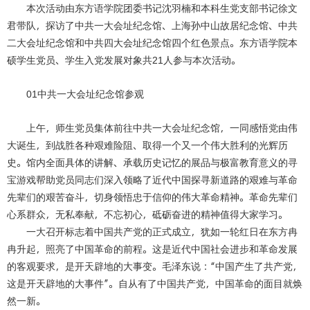
本次活动由东方语学院团委书记沈羽楠和本科生党支部书记徐文
君带队，探访了中共一大会址纪念馆、上海孙中山故居纪念馆、中共
二大会址纪念馆和中共四大会址纪念馆四个红色景点。东方语学院本
硕学生党员、学生入党发展对象共
21
人参与本次活动。
01
中共一大会址纪念馆参观
上午，师生党员集体前往中共一大会址纪念馆，一同感悟党由伟
大诞生，到战胜各种艰难险阻、取得一个又一个伟大胜利的光辉历
史。馆内全面具体的讲解、承载历史记忆的展品与极富教育意义的寻
宝游戏帮助党员同志们深入领略了近代中国探寻新道路的艰难与革命
先辈们的艰苦奋斗，切身领悟忠于信仰的伟大革命精神。革命先辈们
心系群众，无私奉献，不忘初心，砥砺奋进的精神值得大家学习。
一大召开标志着中国共产党的正式成立，犹如一轮红日在东方冉
冉升起，照亮了中国革命的前程。这是近代中国社会进步和革命发展
的客观要求，是开天辟地的大事变。毛泽东说：“中国产生了共产党，
这是开天辟地的大事件”。自从有了中国共产党，中国革命的面目就焕
然一新。