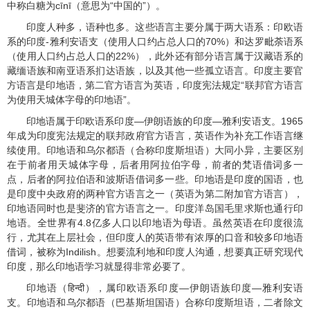
中称白糖为
c
ī
n
ī（意思为“中国的”）。
印度人种多，语种也多。这些语言主要分属于两大语系：印欧语
系的印度
-
雅利安语支（使用人口约占总人口的
70%
）和达罗毗荼语系
（使用人口约占总人口的
22%
），此外还有部分语言属于汉藏语系的
藏缅语族和南亚语系扪达语族，以及其他一些孤立语言。印度主要官
方语言是印地语，第二官方语言为英语，印度宪法规定“联邦官方语言
为使用天城体字母的印地语”。
印地语属于印欧语系印度—伊朗语族的印度—雅利安语支。
1965
年成为印度宪法规定的联邦政府官方语言，英语作为补充工作语言继
续使用。印地语和乌尔都语（合称印度斯坦语）大同小异，主要区别
在于前者用天城体字母，后者用阿拉伯字母，前者的梵语借词多一
点，后者的阿拉伯语和波斯语借词多一些。印地语是印度的国语，也
是印度中央政府的两种官方语言之一（英语为第二附加官方语言），
印地语同时也是斐济的官方语言之一。印度洋岛国毛里求斯也通行印
地语。全世界有
4.8
亿多人口以印地语为母语。虽然英语在印度很流
行，尤其在上层社会，但印度人的英语带有浓厚的口音和较多印地语
借词，被称为
Indilish
。想要流利地和印度人沟通，想要真正研究现代
印度，那么印地语学习就显得非常必要了。
印地语（
），属印欧语系印度—伊朗语族印度—雅利安语
हिन्दी
支。印地语和乌尔都语（巴基斯坦国语）合称印度斯坦语，二者除文