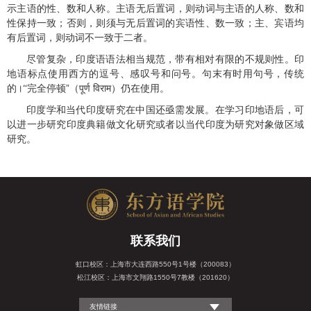
示主语的性、数和人称。主语无后置词，则动词与主语的人称、数和
性保持一致；否则，则须与无后置词的宾语性、数一致；主、宾语均
有后置词，则动词不一致于二者。
尽管复杂，印度语语法相当规范，带有相对有限的不规则性。印
地语标点使用西方的逗号、感叹号和问号。句末有时用句号，传统
的
完全停顿”（
）仍在使用。
।“
पूर्ण विराम
印度学和当代印度研究在中国还亟需发展。在学习印地语后，可
以进一步研究印度典籍做文化研究或者以当代印度为研究对象做区域
研究。
联系我们
虹口校区：上海市大连西路550号1号楼（200083）
松江校区：上海市文翔路1550号7教楼（201620）
友情链接