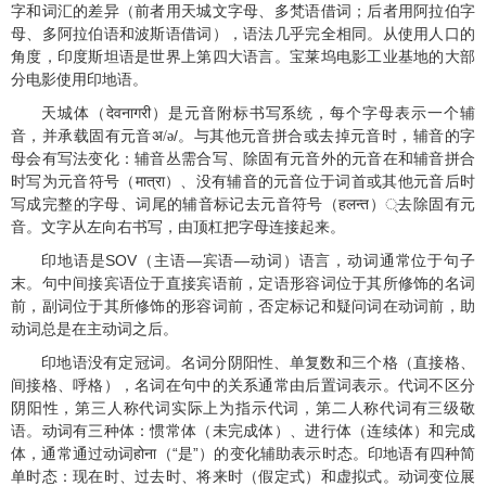
字和词汇的差异（前者用天城文字母、多梵语借词；后者用阿拉伯字
母、多阿拉伯语和波斯语借词），语法几乎完全相同。从使用人口的
角度，印度斯坦语是世界上第四大语言。宝莱坞电影工业基地的大部
分电影使用印地语。
天城体（
）是元音附标书写系统，每个字母表示一个辅
देवनागरी
音，并承载固有元音
/
。与其他元音拼合或去掉元音时，辅音的字
अ/
ə
母会有写法变化：辅音丛需合写、除固有元音外的元音在和辅音拼合
时写为元音符号（
）、没有辅音的元音位于词首或其他元音后时
मात्रा
写成完整的字母、词尾的辅音标记去元音符号（
）
去除固有元
हलन्त
्
音。文字从左向右书写，由顶杠把字母连接起来。
印地语是
SOV
（主语—宾语—动词）语言，动词通常位于句子
末。句中间接宾语位于直接宾语前，定语形容词位于其所修饰的名词
前，副词位于其所修饰的形容词前，否定标记和疑问词在动词前，助
动词总是在主动词之后。
印地语没有定冠词。名词分阴阳性、单复数和三个格（直接格、
间接格、呼格），名词在句中的关系通常由后置词表示。代词不区分
阴阳性，第三人称代词实际上为指示代词，第二人称代词有三级敬
语。动词有三种体：惯常体（未完成体）、进行体（连续体）和完成
体，通常通过动词
（“是”）的变化辅助表示时态。印地语有四种简
होना
单时态：现在时、过去时、将来时（假定式）和虚拟式。动词变位展