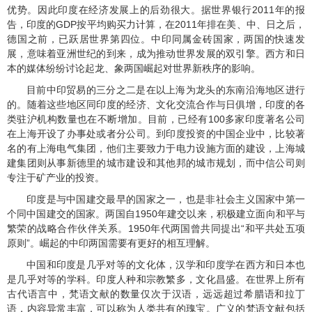
优势。因此印度在经济发展上的后劲很大。据世界银行
2011
年的报
告，印度的
GDP
按平均购买力计算，在
2011
年排在美、中、日之后，
德国之前，已跃居世界第四位。中印同属金砖国家，两国的快速发
展，意味着亚洲世纪的到来，成为推动世界发展的双引擎。西方和日
本的媒体纷纷讨论起龙、象两国崛起对世界新秩序的影响。
目前中印贸易的三分之二是在以上海为龙头的东南沿海地区进行
的。随着这些地区同印度的经济、文化交流合作与日俱增，印度的各
类驻沪机构数量也在不断增加。目前，已经有
100
多家印度著名公司
在上海开设了办事处或者分公司。到印度投资的中国企业中，比较著
名的有上海电气集团，他们主要致力于电力设施方面的建设，上海城
建集团则从事新德里的城市建设和其他邦的城市规划，而中信公司则
专注于矿产业的投资。
印度是与中国建交最早的国家之一，也是非社会主义国家中第一
个同中国建交的国家。两国自
1950
年建交以来，积极建立面向和平与
繁荣的战略合作伙伴关系。
1950
年代两国曾共同提出“和平共处五项
原则”。崛起的中印两国需要有更好的相互理解。
中国和印度是几乎对等的文化体，汉学和印度学在西方和日本也
是几乎对等的学科。印度人种和宗教繁多，文化昌盛。在世界上所有
古代语言中，梵语文献的数量仅次于汉语，远远超过希腊语和拉丁
语，内容异常丰富，可以称为人类共有的瑰宝。广义的梵语文献包括