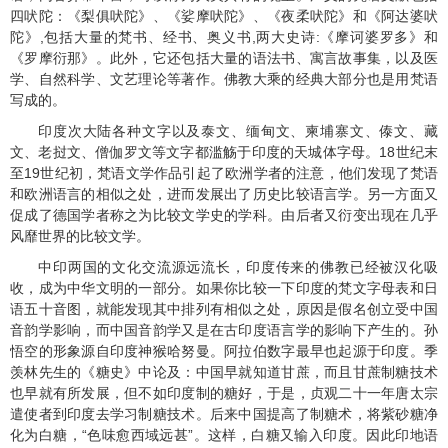
四吠陀：《梨俱吠陀》、《娑摩吠陀》、《夜柔吠陀》和《阿达婆吠
陀》
,
包括大量的梵书、经书、奥义书
,
两大史诗
:
《摩诃婆罗多》和
《罗摩衍那》。此外，它还包括大量的语法书、寓言故事集，以及医
学、自然科学、文艺理论等著作。佛教大乘的经典大部分也是用梵语
写成的。
印度次大陆各种文字以及泰文、缅甸文、柬埔寨文、傣文、藏
文、老挝文、僧伽罗文等文字都滥觞于印度的天城体字母。
18
世纪末
至
19
世纪初，梵语文学作品引起了欧洲学者的注意，他们发现了梵语
和欧洲语言的相似之处，进而发展出了历史比较语言学。另一方面又
促成了德国学者称之为比较文学史的学科。由后者又衍变出现在几乎
风靡世界的比较文学。
中印两国的文化交流源远流长，印度传来的佛教已经被汉化吸
收，成为中华文明的一部分。如果你比较一下印度的梵文字母表和日
语五十音图，就能发现其中排列有相似之处，原因是假名创立受中国
音韵学影响，而中国音韵学又是在古印度语言学的影响下产生的。孙
悟空的形象源自印度神猴哈努曼。阿拉伯数字最早也起源于印度。季
羡林先生的《糖史》中论及：中国早就知道甘蔗，而且甘蔗制糖技术
也早就有所发展，但不如印度制的糖好，于是，贞观二十一年唐太宗
遣使者到印度去学习制糖技术。后来中国提高了制糖术，将紫砂糖净
化为白糖，“色味愈西域远甚”。这样，白糖又输入印度。因此印地语