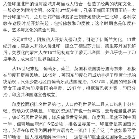
入侵印度北部的恒河流域并与当地人结合，创造了经典的吠陀文化，
一般称之为恒河文明。公元前
3
世纪中叶，孔雀王朝国王阿育王统一大
部分印度半岛。之后贵霜帝国和笈多王朝曾短暂统一过北印，各种宗
教在这段时期开始兴起，包括佛教和印度教；这个时期也是印度科
学、艺术与文化的黄金时期。
公元
8
世纪，阿拉伯人开始入侵印度，引进了伊斯兰文化。
11
世
纪开始，突厥人开始入侵北印，建立了德里苏丹国。德里苏丹国瓦解
后，突厥化的蒙古人在
16
世纪初建立了蒙兀儿帝国，并几乎统一了印
度半岛，成为当时世界强国之一。
从
15
世纪末起，葡萄牙、荷兰、英国和法国纷纷渡海东来，积极
在印度开辟殖民地。
1849
年，英国东印度公司成功掌握了印度全境的
统治权，只余少数地区由葡萄牙及法国统治。
1877
年，英国的维多利
亚女王加冕为印度帝国的皇帝。
1947
年，根据蒙巴顿方案，印巴分
治，印度共和国遂宣告成立。
印度按面积排名世界第七，人口位列世界第二且人口结构十分年
轻，劳动力优势明显。印度的资源矿产也十分丰富，云母储量世界第
一，铁矿石居世界第四，煤炭储量世界第四。印度国土虽然不到中国
一半，但耕地面积约
1.6
亿公顷，排名世界第一。印度曾是英国殖民
地，英语在印度作为两种官方语言之一流传十分广泛（当然如果不学
习印地语，国人很难理解
Indilish
），这使得印度企业在国际化上很占