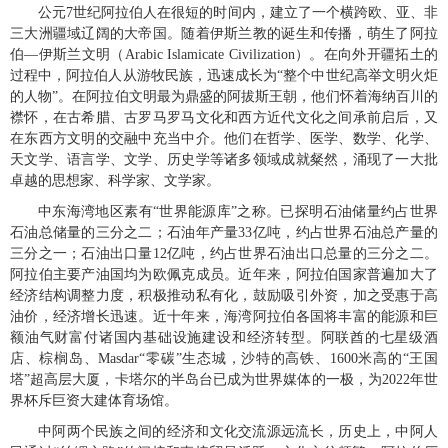
公元
世纪阿拉伯人在很短的时间内，建立了一个横跨欧、亚、非
7
三大洲疆域辽阔的大帝国。随着伊斯兰教的诞生和传播，萌生了阿拉
伯
伊斯兰文明（
）。在向外开疆拓土的
—
Arabic Islamicate Civilization
过程中，阿拉伯人从游牧民族，迅速成长为
整个中世纪高举文明火炬
“
的人物
。在阿拉伯文明最为鼎盛的阿拔斯王朝，他们怀着海纳百川的
”
襟怀，在古希腊、古罗马罗马文化和西方近代文化之间承前启后，又
在东西方文明的交融中充当中介。他们在哲学、医学、数学、化学、
天文学、语言学、文学、历史学等诸多领域成就粲然，涌现了一大批
卓越的思想家、科学家、文学家。
中东海湾地区素有
世界能源库
之称。已探明石油储量约占世界
“
”
石油总储量的三分之二；石油年产量
亿吨，约占世界石油总产量的
33
三分之一；石油出口量
亿吨，约占世界石油出口总量的三分之二。
12
阿拉伯主要产油国均为欧佩克成员。近年来，阿拉伯国家普遍加大了
经济结构调整力度，积极推动私有化，鼓励吸引外资，加之受惠于高
油价，经济增长迅速。近十年来，海湾阿拉伯各国将丰富的能源和巨
额油气财富付诸国内基础设施建设和经济转型。阿联酋的七星级酒
店、棕榈岛、
零碳
生态城，沙特的高铁、
米高的
王国
Masdar“
”
1600
“
塔
超高层大厦，卡塔尔的半岛台已成为世界媒体的一极，为
年世
”
2022
界杯斥巨资大建体育场馆。
中阿两个民族之间的经济和文化交流源远流长，历史上，中阿人