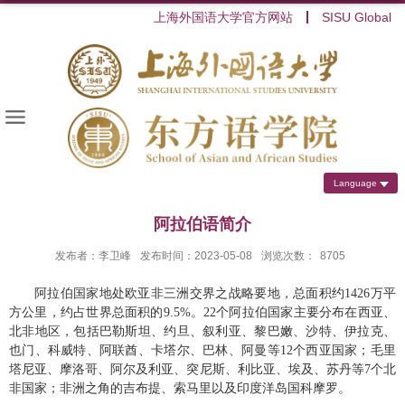
上海外国语大学官方网站
SISU Global
Language
阿拉伯语简介
发布者：李卫峰
发布时间：2023-05-08
浏览次数：
8705
阿拉伯国家地处欧亚非三洲交界之战略要地，总面积约
万平
1426
方公里，约占世界总面积的
。
个阿拉伯国家主要分布在西亚、
9.5%
22
北非地区，包括巴勒斯坦、约旦、叙利亚、黎巴嫩、沙特、伊拉克、
也门、科威特、阿联酋、卡塔尔、巴林、阿曼等
个西亚国家；毛里
12
塔尼亚、摩洛哥、阿尔及利亚、突尼斯、利比亚、埃及、苏丹等
个北
7
非国家；非洲之角的吉布提、索马里以及印度洋岛国科摩罗。