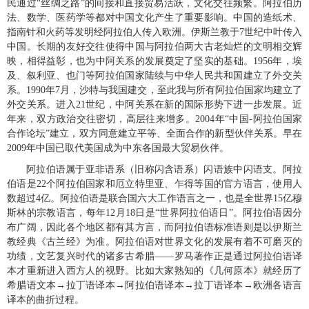
民通过
丝绸之路
的间接和直接贸易活跃，文化交往频繁。阿拉伯历
“
”
法、数学、医药学等都对中国文化产生了重要影响。中国的造纸术、
指南针和火药等发明经阿拉伯人传入欧洲。伊斯兰教于
世纪中叶传入
7
中国。长期的友好交往使得中国与阿拉伯两大古老灿烂的文明相交辉
映，相得益彰，也为中阿关系的发展奠定了坚实的基础。
年，埃
1956
及、叙利亚、也门等阿拉伯国家陆续与中华人民共和国建立了外交关
系。
年
月，沙特与我国建交，至此我与所有阿拉伯国家均建立了
1990
7
外交关系。进入
世纪，中阿关系在新的国际形势下进一步发展。近
21
年来，双方政治交往密切，高层往来增多。
年
中国
阿拉伯国家
2004
“
-
合作论坛
建立，双方同意建立平等、全面合作的新型伙伴关系。早在
”
年中国已取代美国成为中东各国最大贸易伙伴。
2009
阿拉伯语属于亚非语系（旧称闪含语系）闪语族中闪语支。阿拉
伯语是
个阿拉伯国家和厄立特里亚、乍得等国的官方语言，使用人
22
数超过
亿。阿拉伯语是联合国六大工作语言之一，也是全世界
亿穆
4
15
斯林的宗教语言，每年
月
日是
世界阿拉伯语日
。
阿拉伯语因分
12
18
“
”
布广阔，因此各个地区都有其方言，而阿拉伯语标准语则是以伊斯兰
教经典《古兰经》为准。
阿拉伯语对世界文化的发展有着不可磨灭的
功绩，文艺复兴时代的诸多古希腊
罗马著作正是通过阿拉伯语译
——
本才重新进入西方人的视野。比如大家熟知的《几何原本》就经历了
希腊语文本
拉丁语译本
阿拉伯语译本
拉丁语译本
欧洲各语言
→
→
→
→
译本的曲折过程。