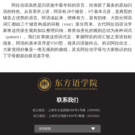
阿拉伯语虽然是闪语族中最年轻的语言，但保留了最多的原始闪
语的特色。从音系学上讲，阿语有
个辅音，
个基本元音，是典型的
28
3
辅音占优势的语言。阿语读起来，铿锵有力，富有韵律。大部分阿语
词汇都由三个辅音构成的词根（
）派生而来。古代阿拉伯语法学
root
家将这些派生规则加以整理归纳，将类似变化的规则总结为各种词式
（
）。我们在掌握这些词式后，掌握阿语的词汇较之英语轻松
pattern
很多。阿语的基本语序是
型，很具闪语族特点。初识阿拉伯文，
VSO
大家觉得好像是一堆无规则的曲线，其实阿拉伯字母与大家熟识的拉
丁字母都源自腓尼基字母。
联系我们
虹口校区：上海市大连西路550号1号楼（200083）
松江校区：上海市文翔路1550号7教楼（201620）
友情链接