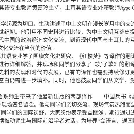
其语专业教师黄嘉玲主持，土耳其语专业外籍教师
Ayşe 
汉学起源为切口，生动讲述了中土文明在漫长岁月中的交
世纪初。他引用不同史料进行比较，为中土文明互鉴史
代中国的政治经济文化交流，到近现代中国与土耳其的
文化交流在当代的价值。
耳其语专业学子围绕文化史研究、《红楼梦》等译作的翻
进行详细解答，并现场和同学们分享了《好了歌》的翻
史料的发现和时代的发展，已有的译作也需要持续修订
空白仍需进一步填补。同时，他也鼓励同学们从文学、
语系师生带来了他最新出版的两部译作——中国兵书《
并现场签名留念。他与同学们亲切交流，现场气氛热烈而
了同学们的国际视野，大家纷纷表示受益匪浅，期待通过
续推动师生与国际前沿学者对话，为培养“会语言、通国