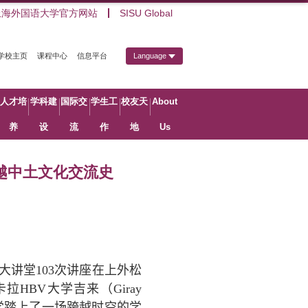
上海外国语大学官方网站
SISU Global
学校主页
课程中心
信息平台
Language
人才培
学科建
国际交
学生工
校友天
About
养
设
流
作
地
Us
越中土文化交流史
大讲堂
103
次讲座在上外松
卡拉
HBV
大学吉来（
Giray
学踏上了一场跨越时空的学