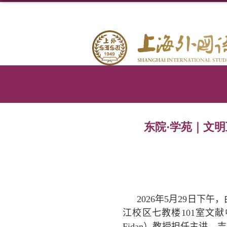
东院·学苑｜文
2026
年
5
月
29
日下午，
江校区七教楼
101
室文献
Fidan
）教授担任主讲。吉