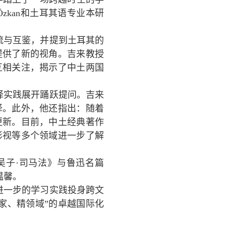
Özkan
和土耳其语专业本研
流与互鉴，并提到土耳其的
提供了新的视角。吉来教授
互相关注，揭示了中土两国
译实践展开踊跃提问。吉来
译。此外，他还指出：随着
更新。目前，中土经典著作
影视等多个领域进一步了解
吴子
·
司马法》与鲁迅名篇
温馨。
进一步的学习实践投身跨文
家、精领域”的卓越国际化