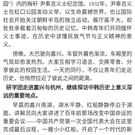
园”）内的梅轩
·
尹奉吉义士纪念馆。
1932
年，尹奉吉义
士在虹口公园发动义举，以生命震撼世界，也让国际
社会开始关注朝鲜半岛的独立运动。展厅虽不大，却
处处承载着沉甸甸的历史记忆。中韩青年们共同缅怀
义士事迹，在历史中读懂民族气节与正义精神的意
义。
傍晚，大巴驶向嘉兴。车窗外暮色渐浓，车厢里的
气氛却愈发热烈。大家互相学习语言、交换零食、分
享彼此的校园生活。一天的同行，不仅让青年们走近
历史，也悄然拉近了彼此之间的距离。
研学团走进嘉兴与杭州，继续探访中韩历史上意义深
远的重要地点。
早晨的嘉兴南湖，湖水平静，红船静静停泊于湖
面。讲解员向大家讲述了百年前那场改变中国命运的
重要会议——中国共产党第一次全国代表大会在这里
完成最后议程，一艘小小红船，开启了一个时代的新