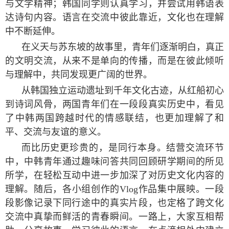
与文学精神；韩国同学则认真学习，并尝试用韩语表
达诗句内容。语言在交流中彼此靠近，文化也在理解
中不断延伸。
在义天与苏东坡的故事里，青年们逐渐明白，真正
的文明交流，从来不是单向的传播，而是在彼此倾听
与理解中，共同发现更广阔的世界。
从韩国独立运动遗址到千年文化古迹，从红船初心
到诗词风骨，两国青年们在一段段真实历史中，看见
了中韩两国跨越时代的情感联结，也更加理解了和
平、交流与友谊的意义。
而比历史更珍贵的，是同行本身。结营交流环节
中，中韩青年通过趣味问答共同回顾研学期间的所见
所学，在轻松互动中进一步加深了对历史文化内容的
理解。随后，各小组创作的
Vlog
作品集中展映。一段
段影像记录下同行途中的真实片段，也定格了跨文化
交流中真挚而鲜活的青春瞬间。一路上，大家互相帮