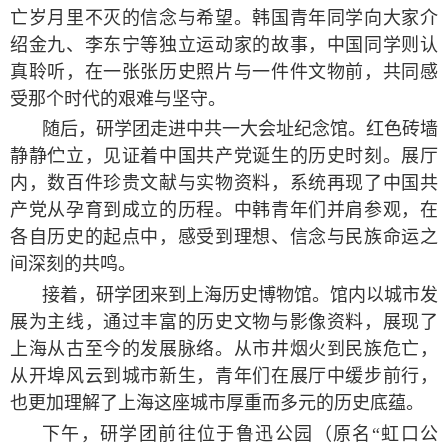
亡岁月里不灭的信念与希望。韩国青年同学向大家介
绍金九、李东宁等独立运动家的故事，中国同学则认
真聆听，在一张张历史照片与一件件文物前，共同感
受那个时代的艰难与坚守。
随后，研学团走进中共一大会址纪念馆。红色砖墙
静静伫立，见证着中国共产党诞生的历史时刻。展厅
内，数百件珍贵文献与实物资料，系统再现了中国共
产党从孕育到成立的历程。中韩青年们并肩参观，在
各自历史的起点中，感受到理想、信念与民族命运之
间深刻的共鸣。
接着，研学团来到上海历史博物馆。馆内以城市发
展为主线，通过丰富的历史文物与影像资料，展现了
上海从古至今的发展脉络。从市井烟火到民族危亡，
从开埠风云到城市新生，青年们在展厅中缓步前行，
也更加理解了上海这座城市厚重而多元的历史底蕴。
下午，研学团前往位于鲁迅公园（原名“虹口公