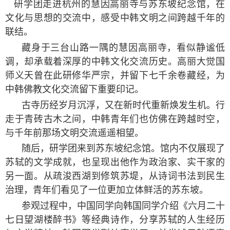
研学团走进杭州的慧因高丽寺与苏东坡纪念馆，在
文化与思想的交流中，感受中韩文明之间跨越千年的
联结。
藏身于三台山路一隅的慧因高丽寺，看似静谧低
调，却承载着深厚的中韩文化交流历史。高丽大觉国
师义天曾在此研修华严宗，并留下七千余卷藏经，为
中韩佛教文化交流留下重要印记。
古寺历经岁月沉浮，又在新时代重新焕发生机。行
走于青砖古木之间，中韩青年们也仿佛在跨越时空，
与千年前那场文明交流遥遥相望。
随后，研学团来到苏东坡纪念馆。馆内不仅展现了
苏轼的文学成就，也呈现出他作为政治家、实干家的
另一面。从疏浚西湖到修筑苏堤，从诗词书法到民生
治理，青年们看见了一位更加立体鲜活的苏东坡。
参观过程中，中国同学向韩国同学介绍《六月二十
七日望湖楼醉书》等经典诗作，分享苏轼的人生经历