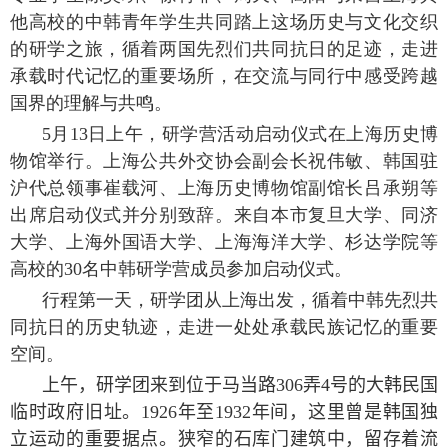
他高校的中韩青年学生共同踏上这场历史与文化交织
的研学之旅，循着两国先烈们共同抗日的足迹，走进
承载时代记忆的重要场所，在交流与同行中感受跨越
国界的理解与共鸣。
5
月
13
日上午，研学营活动启动仪式在上海历史博
物馆举行。上海公共外交协会副会长祝伟敏、韩国驻
沪代总领事崔载河、上海历史博物馆副馆长吕承朔等
出席启动仪式并分别致辞。来自本市复旦大学、同济
大学、上海外国语大学、上海海洋大学、杉达学院等
高校的
30
名中韩研学营成员参加启动仪式。
行程第一天，研学团从上海出发，循着中韩先烈共
同抗日的历史轨迹，走进一处处承载民族记忆的重要
空间。
上午，研学团来到位于马当路
306
弄
4
号的大韩民国
临时政府旧址。
1926
年至
1932
年间，这里曾是韩国独
立运动的重要据点。狭窄的石库门建筑中，留存着流