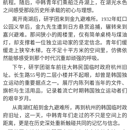
航程。随后，中韩青年们乘船泛舟湖上，在湖光水色
之间感受那段历史所承载的初心与理想。
离开南湖后，研学团来到金九避难所。
1932
年虹口
公园义举后，金九先生遭到日方悬赏追捕，辗转来到
嘉兴避难。那间狭小的阁楼里，仅有简单桌椅与煤油
灯，却支撑着一位独立运动家的坚定信念。青年们缓
缓走上狭窄木梯，在不足十平方米的空间里，仿佛依
然能够感受到那个时代沉重却顽强的呼吸。
下午，研学团驱车前往大韩民国临时政府杭州旧
址。长生路
55
号的二层小楼并不起眼，却曾是韩国独
立运动的重要据点之一。展厅内陈列着当年的文件、
旗帜与生活用品，记录着流亡时期韩国独立运动者们
的艰辛岁月。
从南湖红船到金九避难所，再到杭州的韩国临时政
府旧址，这一天，中韩青年们走过的不只是空间上的
距离，更是在历史深处重新触碰共同的记忆与信念。