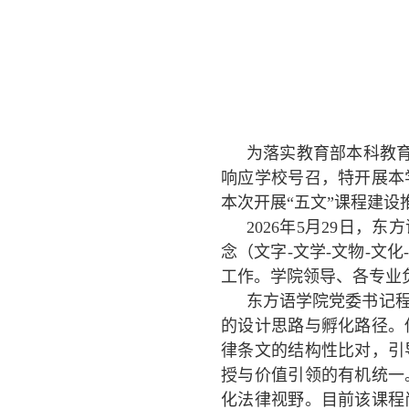
为落实教育部本科教
响应学校号召，特开展本
本次开展“五文”课程建设
2026
年
5
月
29
日，东方
念（文字
-
文学
-
文物
-
文化
工作。学院领导、各专业
东方语学院党委书记
的设计思路与孵化路径。
律条文的结构性比对，引
授与价值引领的有机统一
化法律视野。目前该课程