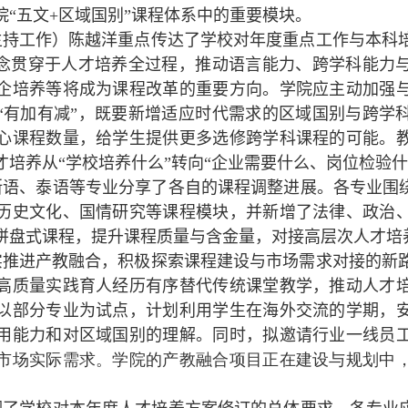
院“五文
+
区域国别”课程体系中的重要模块。
主持工作）陈越洋重点传达了学校对年度重点工作与本科
理念贯穿于人才培养全过程，推动语言能力、跨学科能力
企培养等将成为课程改革的重要方向。学院应主动加强
“有加有减”，既要新增适应时代需求的区域国别与跨学
心课程数量，给学生提供更多选修跨学科课程的可能。
才培养从“学校培养什么”转向“企业需要什么、岗位检验什
语、泰语等专业分享了各自的课程调整进展。各专业围绕
历史文化、国情研究等课程模块，并新增了法律、政治
拼盘式课程，提升课程质量与含金量，对接高层次人才培
实推进产教融合，积极探索课程建设与市场需求对接的新
高质量实践育人经历有序替代传统课堂教学，推动人才
以部分专业为试点，计划利用学生在海外交流的学期，
用能力和对区域国别的理解。同时，拟邀请行业一线员
市场实际需求。学院的产教融合项目正在建设与规划中