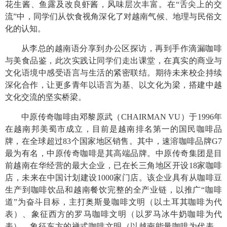
花生酱、鱼露及改良虾酱，风味层次丰富。在“舌尖上的交
流”中，同学们从饮食视角深化了对越南气候、地理与民俗文
化的认知。
从李总的越南语分享到办公区探访，再到手作滴漏咖啡
与美食品鉴，此次实践让同学们走出课堂，在真实的商业与
文化语境中感受语言与生活的紧密联结。期待未来校企持续
深化合作，让更多青年以语言为基、以文化为梁，搭建中越
文化交流的坚实桥梁。
中原传奇咖啡由邓黎原武（
CHAIRMAN VU
）于
1996
年
在越南邦美蜀市成立，目前是越南排名第一的国民咖啡品
牌，在全球超过
83
个国家地区销售。其中，速溶咖啡品牌
G7
最为有名，中原传奇咖啡是其高端品牌。中原传奇集团是目
前越南在华经营的最大企业，已在长三角地区开设
18
家咖啡
店，未来在中国计划建设
1000
家门店。该企业具有从咖啡豆
生产到咖啡饮品和越南餐饮完整的全产业链，以推广“咖啡
道”为奋斗目标，主打奥斯曼咖啡文明（以土耳其咖啡为代
表）、象征西方的罗马咖啡文明（以罗马冰牛奶咖啡为代
表）、象征东方的禅式咖啡文明（以越南能量咖啡为代表，