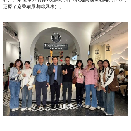
还原了麝香猫屎咖啡风味）。