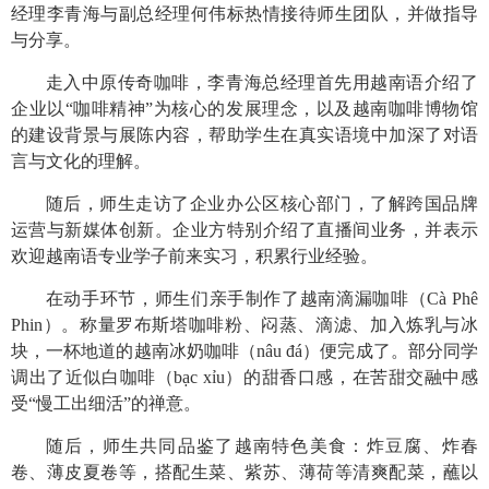
经理李青海与副总经理何伟标热情接待师生团队，并做指导
与分享。
走入中原传奇咖啡，李青海总经理首先用越南语介绍了
企业以“咖啡精神”为核心的发展理念，以及越南咖啡博物馆
的建设背景与展陈内容，帮助学生在真实语境中加深了对语
言与文化的理解。
随后，师生走访了企业办公区核心部门，了解跨国品牌
运营与新媒体创新。企业方特别介绍了直播间业务，并表示
欢迎越南语专业学子前来实习，积累行业经验。
在动手环节，师生们亲手制作了越南滴漏咖啡（
Cà Phê
Phin
）。称量罗布斯塔咖啡粉、闷蒸、滴滤、加入炼乳与冰
块，一杯地道的越南冰奶咖啡（
nâu đá
）便完成了。部分同学
调出了近似白咖啡（
bạc xỉu
）的甜香口感，在苦甜交融中感
受“慢工出细活”的禅意。
随后，师生共同品鉴了越南特色美食：炸豆腐、炸春
卷、薄皮夏卷等，搭配生菜、紫苏、薄荷等清爽配菜，蘸以