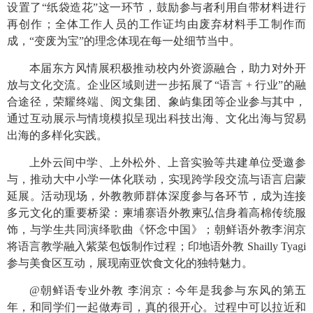
设置了“纸袋造花”这一环节，鼓励参与者利用自带材料进行
再创作；全体工作人员的工作证均由废弃材料手工制作而
成，“变废为宝”的理念体现在每一处细节当中。
本届东方风情展积极推动校内外资源融合，助力对外开
放与文化交流。企业区域则进一步拓展了“语言
+
行业”的融
合途径，荣耀终端、阅文集团、象屿集团等企业参与其中，
通过互动展示与情境模拟呈现出科技出海、文化出海与贸易
出海的多样化实践。
上外云间中学、上外松外、上音实验等共建单位受邀参
与，推动大中小学一体化联动，实现跨学段交流与语言启蒙
延展。活动现场，外教教师群体深度参与各环节，成为连接
多元文化的重要桥梁：柬埔寨语外教柬弘信身着高棉传统服
饰，与学生共同演绎歌曲《怀念中国》；朝鲜语外教李润京
将语言教学融入紫菜包饭制作过程；印地语外教
Shailly Tyagi
参与美食区互动，展现南亚饮食文化的独特魅力。
@
朝鲜语专业外教 李润京：今年是我参与东风的第五
年，和同学们一起做寿司，真的很开心。过程中可以拉近和