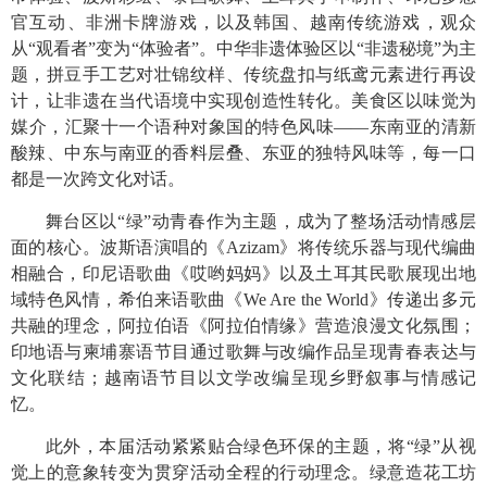
官互动、非洲卡牌游戏，以及韩国、越南传统游戏，观众
从“观看者”变为“体验者”。中华非遗体验区以“非遗秘境”为主
题，拼豆手工艺对壮锦纹样、传统盘扣与纸鸢元素进行再设
计，让非遗在当代语境中实现创造性转化。美食区以味觉为
媒介，汇聚十一个语种对象国的特色风味——东南亚的清新
酸辣、中东与南亚的香料层叠、东亚的独特风味等，每一口
都是一次跨文化对话。
舞台区以“绿”动青春作为主题，成为了整场活动情感层
面的核心。波斯语演唱的《
Azizam
》将传统乐器与现代编曲
相融合，印尼语歌曲《哎哟妈妈》以及土耳其民歌展现出地
域特色风情，希伯来语歌曲《
We Are the World
》传递出多元
共融的理念，阿拉伯语《阿拉伯情缘》营造浪漫文化氛围；
印地语与柬埔寨语节目通过歌舞与改编作品呈现青春表达与
文化联结；越南语节目以文学改编呈现乡野叙事与情感记
忆。
此外，本届活动紧紧贴合绿色环保的主题，将“绿”从视
觉上的意象转变为贯穿活动全程的行动理念。绿意造花工坊