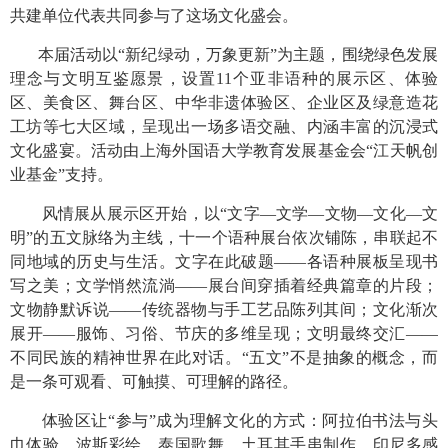
共建单位代表共同参与了这场文化盛会。
本届活动以“新纪绿动，万象更新”为主题，围绕绿色发展
理念与文明互鉴愿景，设置
11
个亚非语种的展示区、体验
区、美食区、舞台区、中华非遗体验区、企业区及绿意造花
工坊等七大区域，呈现出一场多语交融、内涵丰富的沉浸式
文化盛宴。活动由上海外国语大学教育发展基金会“江天帆创
业基金”支持。
风情展从展示区开始，以“文字—文学—文物—文化—文
明”的五文脉络为主线，十一个语种展台依次铺陈，串联起不
同地域的历史与生活。文字在此破题——各语种展板呈现书
写之美；文学悄然流淌——展台间穿插着经典篇章的片段；
文物静默诉说——传统器物与手工艺品陈列其间；文化渐次
展开——服饰、习俗、节庆的多维呈现；文明最终交汇——
不同民族的精神世界在此对话。“五文”不是抽象的概念，而
是一条可观看、可触摸、可理解的路径。
体验区让“参与”成为理解文化的方式：阿拉伯书法与头
巾体验、波斯彩绘、泰国歌舞、土耳其手串制作、印尼多感