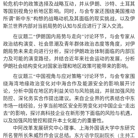
轮危机中的政策选择及战略互动，并从伊朗、沙特、土耳其
等国别视角分析地区影响。同时，与会专家还围绕美国推动
所谓“新中东”构想的战略动机及其面临的现实挑战，以及伊
斯兰世界内部对当前局势的认知与反应进行了深入交流。
在议题二“伊朗国内局势与走向”讨论环节，与会专家从
政治结构演变、社会思潮及青年群体政治态度等角度，对伊
朗局势未来走向进行分析，探讨伊朗政治体制面临的内部压
力及可能的演变路径，并结合近年来社会运动的发展，分析
伊朗社会结构变化对国家治理和地区政策可能带来的影响。
在议题三“中国视角与应对策略”讨论环节，与会专家围
绕海湾地缘政治变化对中海合作及能源安全的影响展开讨
论，分析中国在地区的利益关切与风险挑战，并就加强风险
防控、深化务实合作提出建议。来自企业界的代表结合中东
市场一线经验，分享当前地区安全形势变化对中国企业“走出
去”的影响，探讨高科技企业在新形势下面临的风险与机遇，
以及加强风险管控和提升本土化能力的重要性。
中阿改革发展研究中心理事、上海外国语大学中东研究
所名誉所长朱威烈作会议总结。
东方语学院副院长（主持工