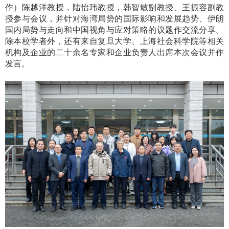
作）陈越洋
教授
，陆怡玮
教授
，韩智敏
副教授
、王振容副教
授参与会议，并针对海湾局势的国际影响和发展趋势、伊朗
国内局势与走向和中国视角与应对策略的议题作交流分享。
除本校学者外，还有来自复旦大学、上海社会科学院等相关
机构及企业的二十余名专家和企业负责人出席本次会议并作
发言。