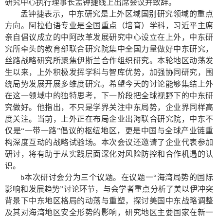
研究中心执行理事长孟钟捷线上出席会议并致辞。
孟钟捷表示，中东研究是上外区域国别研究领域的重点
方向。阿拉伯语专业是全国重点（培育）学科，习近平主席
亲自倡议成立的中阿改革发展研究中心设立在上外，中东研
究所牵头的教育部联合研究院集中全国力量做好中东研究，
丝路战略研究所聚焦伊斯兰合作组织研究。本轮地区动荡发
生以来，上外积极发挥学科与智库优势，加强协同研究，围
绕局势发展开展多维度研究。希望今天的讨论能够集结上外
在这一领域中的独特思考，下一阶段把全球视野下的中东研
究做好。他指出，不只是学界关注中东局势，企业界同样高
度关注。当前，上外正在布局企业出海联合研究院，中东不
仅是“一带一路”倡议的枢纽地区，更是中国与全球产业链重
构深度互动的战略试验场。本次会议还邀请了企业代表参加
研讨，将有助于从实践层面深化对风险防控和合作机遇的认
识。
b本次研讨会分为三个议题。在议题一“海湾局势的国际
影响和发展趋势”讨论环节，与会学者重点分析了美以伊冲突
背景下中东地区格局的动荡与重塑，探讨美国中东战略调整
及其对海湾地区安全形势的影响，研究地区主要国家在新一