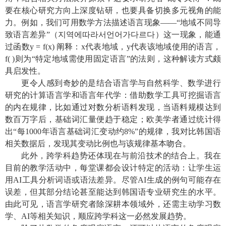
要在核心研究方向上深度钻研，也要具备切换多元视角的能
力。
例如，我们可用数学方法描述语言现象——“地域不同导
致语言差异”（
지역에
따라서
언어가
다르다
）这一现象，能通
过函数
y = f(x)
阐释：
x
代表地域，
y
代表该地域使用的语言，
f( )
则为“特定地域需使用固定语言”的法则，这种解读方式颇
具启发性。
更令人感到奇妙的是结合语言学与自然科学、数学进行
研究的计算语言学和语言年代学：借助数学工具可挖掘语言
的内在规律，比如通过对数分析语料发现，当语料规模达到
数百万字后，基础词汇量便趋于稳定；欧美学者通过统计得
出“每
1000
年语言基础词汇变动约
8%”
的规律，我对比韩国语
相关数据后，发现其变动比例也与该规律基本吻合。
此外，跨学科趋势还体现在与前沿技术的结合上。我在
目前的教学活动中，每堂课都会设计特定的活动：让学生运
用
AI
工具分析词语或语法差异。尽管
AI
生成的例句可能存在
误差，但其部分结论甚至能达到韩国语专业研究生的水平。
由此可见，语言学研究者除深耕本领域外，还需主动学习数
学、
AI
等相关知识，顺应跨学科这一必然发展趋势。