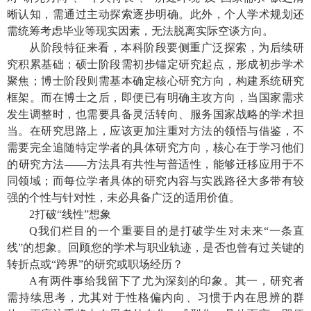
晰认知，需通过主动探索逐步明确。此外，个人学术规划还
需统筹考虑毕业等现实因素，无法脱离实际空谈方向。
从阶段特征来看，本科阶段要侧重广泛探索，为后续研
究积累基础；硕士阶段需初步锚定研究起点，形成初步学术
聚焦；博士阶段则需基本确定核心研究方向，构建系统研究
框架。而在博士之后，即便已有明确主攻方向，当国家需求
发生调整时，也需要具备灵活转向、服务国家战略的学术担
当。在研究思路上，应该更加注重对方法的领悟与借鉴，不
需要完全追随特定学者的具体研究方向，核心在于学习他们
的研究方法——方法具有共性与普适性，能够迁移应用于不
同领域；而每位学者具体的研究内容与实践路径大多带有较
强的个性与针对性，未必具备广泛的适用价值。
2
打破“线性”想象
Q
我们栏目的一个重要目的是打破学生对未来“一条直
线”的想象。回顾您的学术与职业轨迹，是否也曾有过关键的
转折点或“跨界”的研究或职场经历？
A
有两件事给我留下了尤为深刻的印象。其一，研究者
需持续思考，尤其对于性格偏内向、习惯于内在思辨的群