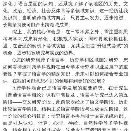
深化了语言层面的认知，还系统了解了该地区的历史、文
化、政治、经济、社会及体育等多领域知识。这一经历让我
意识到，当明确跨领域方向后，只要主动发力、逐步推进，
长期坚持便可能产出跨领域成果。
综上，我的核心体会是：在日常积累之外，需注重将思
考与学习成果有形化，积极投入实践；同时要敏锐抓住机
遇，在合适的契机下尝试突破，尤其应把握“升级式尝试”的
机会，逐步拓宽研究与实践的边界。
Q
您的研究横跨了语言学、历史学和区域国别研究。您
如何看待这种跨学科视野在当今学术研究和职业发展中的重
要性？掌握了语言学的精深知识，未来可以如何结合专业知
识，在我们可能意想不到的领域得到更好的发展？
A
跨学科融合已是语言学发展的重要趋势。在研究生
《普通语言学概论》课程中曾提及，语言学研究已迈入第五
阶段——交叉研究阶段，此前依次经历了语文学阶段、历史
比较语言学阶段、结构主义语言学阶段与生成语法阶段。这
一阶段的核心特征是：研究语言不再局限于语言系统内部，
而是可从认知、计算、心理、神经、自然科学等多学科视
角，结合相关方法展开探索，这要求研究者“既专又博”：既