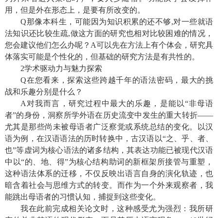
用，但是外在形态上，是要有所改变的。
Q
那像本科生，可能因为知识积累的还不够
,
对一些就语
法知识还比较生疏
,
做这方面的研究也相对比较困难的情况，
您会建议他们怎么办呢？
A
可以先在方法上有个体会，研究具
体落实可能是个性化的，但基础的研究方法是有共性的。
2
学术驱动力与魅力探索
Q
在您看来，探索这些跨越千年的语法密码，最大的挑
战和乐趣分别是什么？
A
对我而言，研究过程中最大的乐趣，是能以“非母语
者”的身份，洞察所学外语在历史流变中发生的重大转折——
尤其是那些尚未被母语者广泛察觉或系统总结的变化。以汉
语为例，在汉语语法的历时转换中，古汉语以“之、乎、者、
也”等虚词为核心语法的诸多结构，其表达功能已被现代汉语
中以“的、地、得”为核心结构助词的新框架所接管与重塑，
这种语法体系的迁移，不仅反映出语言自身的演化轨迹，也
暗含着社会与思维方式的转变。而作为一个外来观察者，我
能跳出母语者的习惯认知，捕捉到这些变化。
我在此前完成相关论文时，这种感受尤为强烈：我所研