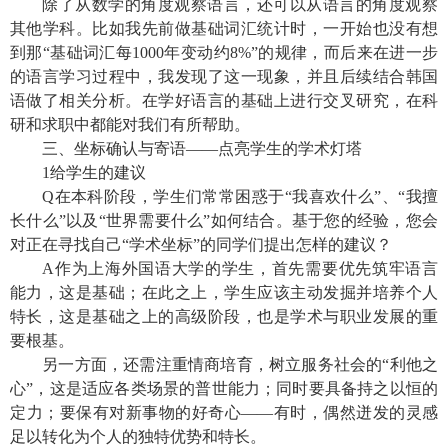
除了从数学的角度观察语言，还可以从语言的角度观察
其他学科。比如我先前做基础词汇统计时，一开始也没有想
到那“基础词汇每
1000
年变动约
8%”
的规律，而后来在进一步
的语言学习过程中，我发现了这一现象，并且后续结合韩国
语做了相关分析。在学好语言的基础上进行交叉研究，在科
研和求职中都能对我们有所帮助。
三、坐标确认与寄语——点亮学生的学术灯塔
1
给学生的建议
Q
在本科阶段，学生们常常困惑于“我喜欢什么”、“我擅
长什么”以及“世界需要什么”如何结合。基于您的经验，您会
对正在寻找自己“学术坐标”的同学们提出怎样的建议？
A
作为上海外国语大学的学生，首先需要优先筑牢语言
能力，这是基础；在此之上，学生应该主动发掘并培养个人
特长，这是基础之上的高级阶段，也是学术与职业发展的重
要根基。
另一方面，还需注重情商培育，树立服务社会的“利他之
心”，这是适应各类场景的普世能力；同时要具备持之以恒的
定力；要保有对新事物的好奇心——有时，偶然迸发的灵感
足以转化为个人的独特优势和特长。