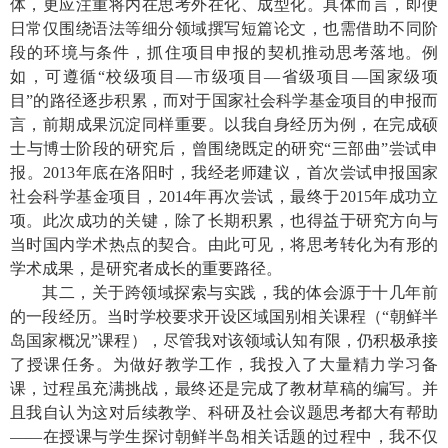
体，更应注重将内在思考外在化、成型化。具体而言，即便
日常仅围绕语法等细分领域撰写短篇论文，也需借助不同阶
段的环境与条件，抓住项目申报的契机推动思考落地。例
如，可遵循“校级项目—市级项目—省级项目—国家级项
目”的路径逐步积累，而对于国家社会科学基金项目的申报而
言，前期成果沉淀同样重要。以我自身经历为例，在完成硕
士与博士阶段的研究后，曾围绕既定的研究“三部曲”尝试申
报。
2013
年底在洛阳时，我经老师建议，首次尝试申报国家
社会科学基金项目，
2014
年再次尝试，最终于
2015
年成功立
项。此次成功的关键，除了长期积累，也得益于研究方向与
当时国内学术热点的契合。由此可见，将思考转化为有形的
学术成果，是研究者成长的重要路径。
其二，关于跨领域探索与实践，我的体会源于十几年前
的一段经历。当时学校要求开设区域国别相关课程（“朝鲜半
岛国家概况”课程），尽管我对该领域认知有限，仍积极承接
了授课任务。为做好教学工作，我投入了大量精力学习备
课，过程虽充满挑战，最终还是完成了教材草稿的编写。并
且我自认为这对后续教学、科研及社会议题思考都大有帮助
——在授课与学生探讨朝鲜半岛相关话题的过程中，我不仅