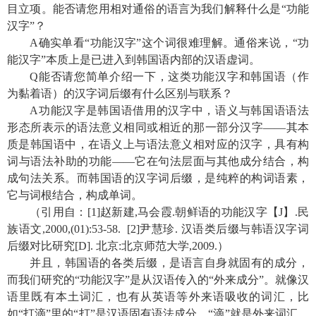
目立项。能否请您用相对通俗的语言为我们解释什么是“功能
汉字”？
A
确实单看“功能汉字”这个词很难理解。通俗来说，“功
能汉字”本质上是已进入到韩国语内部的汉语虚词。
Q
能否请您简单介绍一下，这类功能汉字和韩国语（作
为黏着语）的汉字词后缀有什么区别与联系？
A
功能汉字是韩国语借用的汉字中，语义与韩国语语法
形态所表示的语法意义相同或相近的那一部分汉字——其本
质是韩国语中，在语义上与语法意义相对应的汉字，具有构
词与语法补助的功能——它在句法层面与其他成分结合，构
成句法关系。而韩国语的汉字词后缀，是纯粹的构词语素，
它与词根结合，构成单词。
（引用自：
[1]
赵新建
,
马会霞
.
朝鲜语的功能汉字【
J
】
.
民
族语文
,2000,(01):53-58. [2]
尹慧珍
.
汉语类后缀与韩语汉字词
后缀对比研究
[D].
北京
:
北京师范大学
,2009.
）
并且，韩国语的各类后缀，是语言自身就固有的成分，
而我们研究的“功能汉字”是从汉语传入的“外来成分”。就像汉
语里既有本土词汇，也有从英语等外来语吸收的词汇，比
如“打滴”里的“打”是汉语固有语法成分，“滴”就是外来词汇。