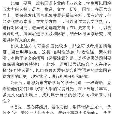
比如，要写一篇韩国语专业的毕业论文，学生可以围绕
五大方向选择：语言、翻译、文学、历史、国情。在语言方
向上，要敏锐发现语言现象并展开系统分析，虽有难度，但
能深化核心素养；在文学方向上，可以尝试结合文学热点，
进行对比研究，进而确定选题方向；在历史方向上，可以尝
试跨时代、跨国家进行关联和比较，结合区域国别研究，确
定具体深入的方向。
如果上述方向可选角度比较少，那么可以考虑国情角
度，聚焦时事热点，这类“临时性选题”时效性强、素材鲜
活，有助于论文的撰写（需要注意的是，选择该类选题时要
确保研究的独特性）；此外，还可以尝试结合个人兴趣选
择“好奇性选题”，以自身兴趣爱好结合所学语种的对象国在
这方面的历史、现实状况，进行相关分析和研究。
Q
最后，请您为东方语学院的学子们送上一段寄语。您
希望他们如何利用好在大学的宝贵时光，在上外这片丰富、
多元文化的土壤上，找到属于自己的独特方向和未来可能
性？
A
首先，应心怀感恩、着眼贡献，常怀“感恩之心”、“为
他之心”。无论个人能力大小，所做之事要力求为他人、为周