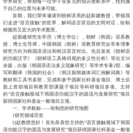
学术研究，帮助每一位学子在多元的知识坐标系中，找到属
于自己的位置与未来可能。
首期，我们荣幸邀请到朝鲜语系的赵新建教授，带领我
们走进“语言接触”的世界，解码语言背后的文明对话，绘制
精微而又宏大的学术图景。
赵新建研究生学历（博士学位），朝鲜（韩国）语系教
授，博士生导师，中国韩国（朝鲜）语教育研究会常务理事
研究方向为韩国语语法和韩汉语言对比。先后发表《朝鲜语
的功能汉字》《朝鲜语工具格词尾的多义性分析》等论文
50
余篇，出版《韩国语语法多义现象研究》等学术专著
2
部，编
写和翻译《韩国的社会》《韩汉新闻媒体词汇例解词典》等
教材和工具书多部，完成和参予国家社科基金项目、博士后
面上资助项目和教育部课题子项目等科研项目多项。主持
的“语言接触视域下韩国语功能汉字的源流与发展研究”项目
获得国家社科基金一般项目立项。
一、学术航标——绘制您的研究地图
1
研究领域导览
Q
赵教授您好！首先恭喜您主持的“语言接触视域下韩国
语功能汉字的源流与发展研究”项目获得国家社科基金一般项