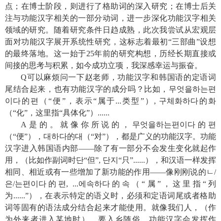
点；在博士阶段，则进行了格助词的深入研究；在博士后关
注与功能汉字相关的一部分动词，进一步深化功能汉字相关
领域的研究。随着研究条件日趋成熟，此次我尝试从宏观层
面对功能汉字展开系统性研究，这标志着最初“三部曲”设想
的最终落地。这一始于
25
年前的研究构想，历经长期直接或
间接的思考与积累，如今成功立项，我深感幸运与振奋。
Q
可以麻烦问一下赵老师，功能汉字和韩国语的定语词
尾结合起来，也有功能汉字的成分吗？比如，
무엇을하는
편
이다
的
편
（“便”，表示“属于
...
类型”）
,
구체화하다
的
화
（“化”，这里指“具体化”）
......
A
是的。就像你所说的，
무엇을
하는
편이다
的
편
（“便”），
대하다
的
대
（“对”），都是广义的功能汉字。功能
汉字进入韩国语内部——除了有一部分不会发生变化就起作
用，（比如作副词时
단
“但”
,
단지
“只”
......
），和汉语一样发挥
相同、相近或有一些增加了新功能的作用——像刚刚说的
ㄴ
/
은
/
는
편이다
的
편
, ...
에
속하다
的
속
（“属”，这里指“列
为
......”
），在表示特定的语义时，必须和定语词尾或者格助
词等固有的语法成分结合起来才能使用。
就像我们人，（作
为外来者进入某地时），要入乡随俗。功能汉字会发挥作