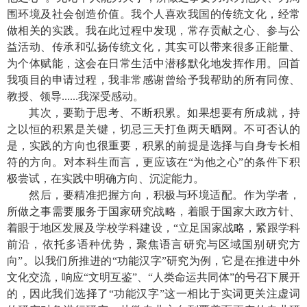
围环境及社会创造价值。我个人喜欢我国的传统文化，经常
做相关的实践。我在此过程中发现，常存贡献之心、参与公
益活动、传承和弘扬传统文化，其实可以带来很多正能量、
为个体赋能，这会在日常生活中潜移默化地发挥作用。回首
我项目的申请过程，我非常感谢曾给予我帮助的所有同僚、
教授、领导
......
我深受感动。
其次，要勤于思考、不断积累。如果想要有所成就，持
之以恒的积累是关键，切忌三天打鱼两天晒网。不可否认的
是，实践的方向也很重要，积累的前提是选择与自身专长相
符的方向。对本科生而言，更应该在“为他之心”的条件下积
极尝试，在实践中明确方向、沉淀能力。
然后，要精准把握方向，积极与环境适配。作为学者，
所做之事需要服务于国家研究战略，着眼于国家大政方针、
着眼于地区发展及学校学科建设，“立足国家战略，紧跟学科
前沿，依托多语种优势，聚焦语言研究与区域国别研究方
向”。以我们所推进的“功能汉字”研究为例，它是在推进中外
文化交流，响应“文明互鉴”、“人类命运共同体”的号召下展开
的，因此我们选择了“功能汉字”这一相比于实词更关注虚词