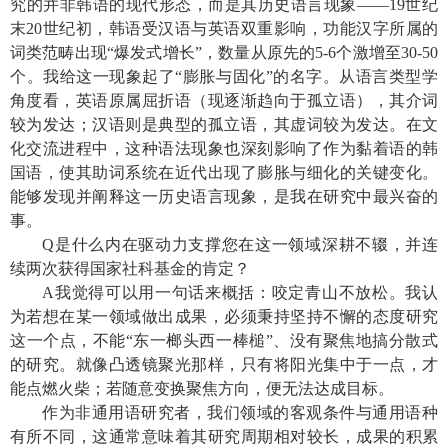
究的并非韩语的现代形态，而是其历史语言现象——
19
世纪
末
20
世纪初，韩语受汉语与英语双重影响，功能汉字所属的
词类范畴出现“爆发式增长”，数量从原先的
5-6
个激增至
30-50
个。我给这一现象起了“膨胀与固化”的名字。从语言类型学
角度看，英语原属屈折语（现逐渐趋向于孤立语），其介词
较为发达；汉语则是典型的孤立语，其虚词较为发达。在文
化交流进程中，这种语法现象也深刻影响了作为黏着语的韩
国语，使其助词系统在近代出现了膨胀与细化的关键变化。
能够发现并阐释这一历史语言现象，是我在研究中最兴奋的
事。
Q
是什么内在驱动力支撑您在这一领域深耕不辍，并连
续两次获得国家社科基金的肯定？
A
我觉得可以用一句话来概括：咬定青山不放松。我认
为若想在某一领域做出成果，必须秉持坚持不懈的态度研究
这一个点，不能“东一榔头西一棒槌”、没有聚焦地搞分散式
的研究。就像凸透镜聚光那样，只有将阳光集中于一点，才
能点燃火柴；若随意变换聚焦方向，便无法达成目标。
作为非通用语研究者，我们领域的客观条件与通用语种
有所不同，这通常意味着其研究周期相对较长，成果的积累