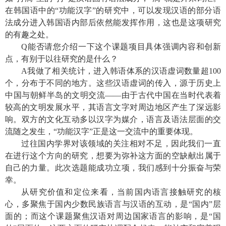
在韩国语中的“功能汉字”的研究中，可以发现汉语的部分语
法成分进入韩国语内部后依然能发挥作用，这也是这项研究
的有趣之处。
Q
能否请您介绍一下这个课题项目具体强调内容和创新
点，有别于以往研究的是什么？
A
我做了相关统计，进入韩语体系的汉语虚词数量超
100
个，分布于不同的地方。这些汉语虚词的传入，源于历史上
中国与朝鲜半岛的文明交流——由于古代中国在当时代表着
较高的文明发展水平，其语言文字对周边地区产生了深远影
响。双方的文化互动多以汉字为媒介，语言及语法层面的交
流随之发生，“功能汉字”正是这一交流中的重要体现。
过往国内学界对该领域的关注相对不足，因此我们一直
在进行这个方向的研究，想要为弥补这方面的空缺献出属于
自己的力量。此次选题能成功立项，我们感到十分振奋与荣
幸。
从研究价值和定位来看，当前国内语言接触研究的核
心，多聚焦于国内少数民族语言与汉语的互动，是“国内”层
面的；而这个课题聚焦汉语对周边国家语言的影响，是“国