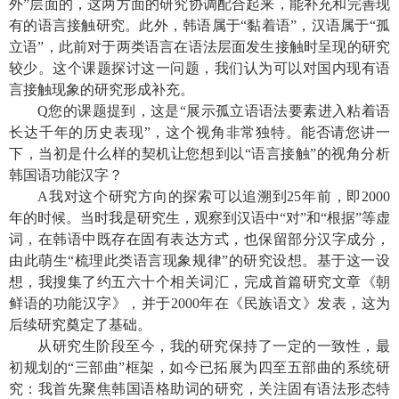
外”层面的，这两方面的研究协调配合起来，能补充和完善现
有的语言接触研究。此外，韩语属于“黏着语”，汉语属于“孤
立语”，此前对于两类语言在语法层面发生接触时呈现的研究
较少。这个课题探讨这一问题，我们认为可以对国内现有语
言接触现象的研究形成补充。
Q
您的课题提到，这是“展示孤立语语法要素进入粘着语
长达千年的历史表现”，这个视角非常独特。能否请您讲一
下，当初是什么样的契机让您想到以“语言接触”的视角分析
韩国语功能汉字？
A
我对这个研究方向的探索可以追溯到
25
年前，即
2000
年的时候。当时我是研究生，观察到汉语中“对”和“根据”等虚
词，在韩语中既存在固有表达方式，也保留部分汉字成分，
由此萌生“梳理此类语言现象规律”的研究设想。基于这一设
想，我搜集了约五六十个相关词汇，完成首篇研究文章《朝
鲜语的功能汉字》，并于
2000
年在《民族语文》发表，这为
后续研究奠定了基础。
从研究生阶段至今，我的研究保持了一定的一致性，最
初规划的“三部曲”框架，如今已拓展为四至五部曲的系统研
究：我首先聚焦韩国语格助词的研究，关注固有语法形态特