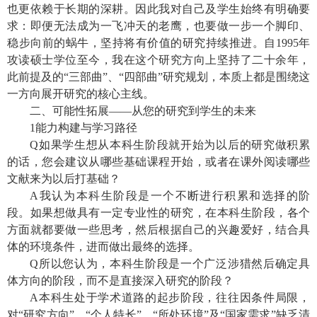
也更依赖于长期的深耕。因此我对自己及学生始终有明确要
求：即便无法成为一飞冲天的老鹰，也要做一步一个脚印、
稳步向前的蜗牛，坚持将有价值的研究持续推进。自
1995
年
攻读硕士学位至今，我在这个研究方向上坚持了二十余年，
此前提及的“三部曲”、“四部曲”研究规划，本质上都是围绕这
一方向展开研究的核心主线。
二、可能性拓展——从您的研究到学生的未来
1
能力构建与学习路径
Q
如果学生想从本科生阶段就开始为以后的研究做积累
的话，您会建议从哪些基础课程开始，或者在课外阅读哪些
文献来为以后打基础？
A
我认为本科生阶段是一个不断进行积累和选择的阶
段。如果想做具有一定专业性的研究，在本科生阶段，各个
方面就都要做一些思考，然后根据自己的兴趣爱好，结合具
体的环境条件，进而做出最终的选择。
Q
所以您认为，本科生阶段是一个广泛涉猎然后确定具
体方向的阶段，而不是直接深入研究的阶段？
A
本科生处于学术道路的起步阶段，往往因条件局限，
对“研究方向”、“个人特长”、“所处环境”及“国家需求”缺乏清