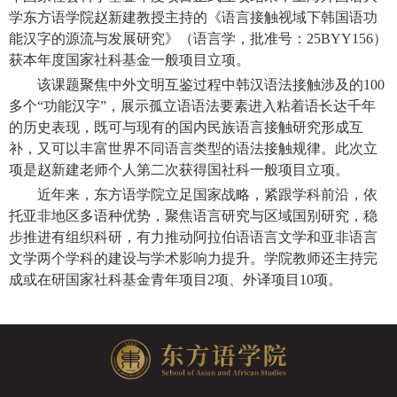
学东方语学院赵新建教授主持的《语言接触视域下韩国语功
能汉字的源流与发展研究》（语言学，批准号：
25BYY156
）
获本年度国家社科基金一般项目立项。
该课题聚焦中外文明互鉴过程中韩汉语法接触涉及的
100
多个“功能汉字”，展示孤立语语法要素进入粘着语长达千年
的历史表现，既可与现有的国内民族语言接触研究形成互
补，又可以丰富世界不同语言类型的语法接触规律。此次立
项是赵新建老师个人第二次获得国社科一般项目立项。
近年来，东方语学院立足国家战略，紧跟学科前沿，依
托亚非地区多语种优势，聚焦语言研究与区域国别研究，稳
步推进有组织科研，有力推动阿拉伯语语言文学和亚非语言
文学两个学科的建设与学术影响力提升。学院教师还主持完
成或在研国家社科基金青年项目
2
项、外译项目
10
项。