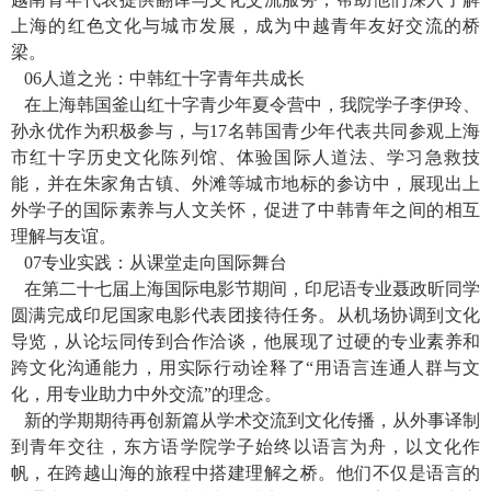
上海的红色文化与城市发展，成为中越青年友好交流的桥
梁。
06
人道之光：中韩红十字青年共成长
在上海韩国釜山红十字青少年夏令营中，我院学子李伊玲、
孙永优作为积极参与，与
17
名韩国青少年代表共同参观上海
市红十字历史文化陈列馆、体验国际人道法、学习急救技
能，并在朱
家角古镇、外滩等城市地标的参访中，展现出上
外学子的国际素养与人文关怀，促进了中韩青年之间的相互
理解与友谊。
07
专业实践：从课堂走向国际舞台
在第二十七届上海国际电影节期间，印尼语专业聂政昕同学
圆满完成印尼国家电影代表团接待任务。从机场协调到文化
导览，从论坛同传到合作洽谈，他展现了过硬的专业素养和
跨文化沟通能力，用实际行动诠释了“用语言连通人群与文
化，用专业助力中外交流”的理念。
新的学期期待再创新篇从学术交流到文化传播，从外事译制
到青年交往，东方语学院学子始终以语言为舟，以文化作
帆，在跨越山海的旅程中搭建理解之桥。他们不仅是语言的