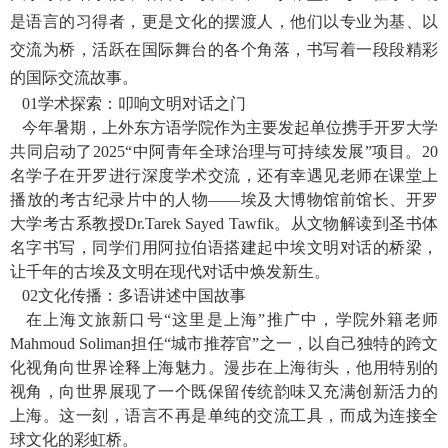
是语言的习得者，更是文化的摆渡人，他们以专业为基、以
交流为桥，活跃在国际舞台的各个角落，书写着一段段精彩
的国际交流故事。
01
学术探索：叩响文明对话之门
今年暑期，上外东方语学院作为主要发起单位携手开罗大学
共同启动了
2025“
中阿青年全球治理与可持续发展”项目。
20
名学子在开罗进行深度学术交流，还有幸遇见老师在课堂上
播放的考古纪录片中的人物——埃及大博物馆前馆长、开罗
大学考古系教授
Dr.Tarek Sayed Tawfik
。从文物解读到圣书体
名字书写，同学们用阿拉伯语搭建起中埃文明对话的桥梁，
让千年的古埃及文明在现代对话中焕发新生。
02
文化传播：多语讲述中国故事
在上海文旅新口号“这里是上海”推广中，学院外籍老师
Mahmoud Soliman
担任“城市推荐官”之一，以自己独特的跨文
化视角向世界诠释上海魅力。漫步在上海街头，他用特别的
视角，向世界展现了一个既保留传统韵味又充满创新活力的
上海。这一刻，语言不再是单纯的交流工具，而成为连接全
球文化的彩虹桥。