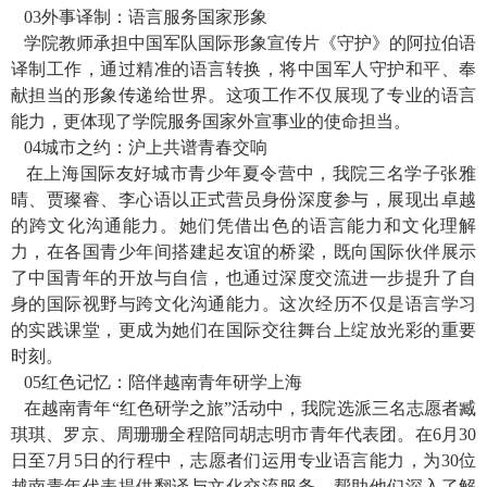
03
外事译制：语言服务国家形象
学院教师承担中国军队国际形象宣传片《守护》的阿拉伯语
译制工作，通过精准的语言转换，将中国军人守护和平、奉
献担当的形象传递给世界。这项工作不仅展现了专业的语言
能力，更体现了学院服务国家外宣事业的使命担当。
04
城市之约：沪上共谱青春交响
在上海国际友好城市青少年夏令营中，我院三名学子张雅
晴、贾璨睿、李心语以正式营员身份深度参与，展现出卓越
的跨文化沟通能力。她们凭借出色的语言能力和文化理解
力，在各国青少年间搭建起友谊的桥梁，既向国际伙伴展示
了中国青年的开放与自信，也通过深度交流进一步提升了自
身的国际视野与跨文化沟通能力。这次经历不仅是语言学习
的实践课堂，更成为她们在国际交往舞台上绽放光彩的重要
时刻。
05
红色记忆：陪伴越南青年研学上海
在越南青年“红色研学之旅”活动中，我院选派三名志愿者臧
琪琪、罗京、周珊珊全程陪同胡志明市青年代表团。在
6
月
30
日至
7
月
5
日的行程中，志愿者们运用专业语言能力，为
30
位
越南青年代表提供翻译与文化交流服务，帮助他们深入了解