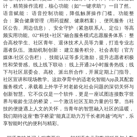
计，精简操作流程，核心功能（如“一键求助”）一目了然。
语音赋能： 语音控制功能，降低触屏操作门槛。功能整
合： 聚合健康管理（用药提醒、健康档案）、便民服务（社
区公告、周边信息）、安全守护（紧急联系人、定位）等高
频实用功能。
02“
科技
+
社区”融合服务模式志愿服务体系： 整
合高校学生、社区青年、退休技术人员等力量，打造专业志
愿者队伍。激励机制创新： 建立服务积分、社会表彰（官方
媒体
/
社区公告栏）、技能认证等多元激励，提升志愿者积极
性和荣誉感。线上线下联动： 线上开通
24
小时服务热线；线
下与社区居委会、高校、派出所合作，开展定期上门指导、
社区宣讲和现场教学。这款孕育中的适老化智能
App
及其配套
服务模式，承载着上外学子对老龄化社会问题的深切关怀与
创新智慧。它不仅仅是一个软件，更是一座试图连接数字世
界与银龄生活的桥梁，一个激活社区互助力量的引擎。当科
技的便捷遇上人文的关怀，当青年的智慧融入社区的温暖，
我们期待这座“数字桥梁”能真正助力万千长者跨越“鸿沟”，乐
享智能时代的便利与精彩。