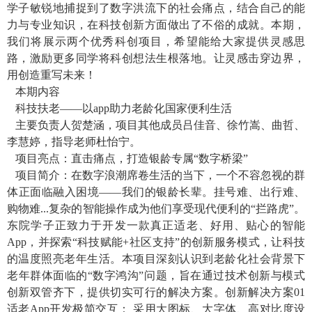
学子敏锐地捕捉到了数字洪流下的社会痛点，结合自己的能
力与专业知识，在科技创新方面做出了不俗的成就。本期，
我们将展示两个优秀科创项目，希望能给大家提供灵感思
路，激励更多同学将科创想法生根落地。让灵感击穿边界，
用创造重写未来！
本期内容
科技扶老——以
app
助力老龄化国家便利生活
主要负责人贺楚涵，项目其他成员吕佳音、徐竹嵩、曲哲、
李慧婷，指导老师杜怡宁。
项目亮点：直击痛点，打造银龄专属“数字桥梁”
项目简介：在数字浪潮席卷生活的当下，一个不容忽视的群
体正面临融入困境——我们的银龄长辈。挂号难、出行难、
购物难
...
复杂的智能操作成为他们享受现代便利的“拦路虎”。
东院学子正致力于开发一款真正适老、好用、贴心的智能
App
，并探索“科技赋能
+
社区支持”的创新服务模式，让科技
的温度照亮老年生活。本项目深刻认识到老龄化社会背景下
老年群体面临的“数字鸿沟”问题，旨在通过技术创新与模式
创新双管齐下，提供切实可行的解决方案。创新解决方案
01
适老
App
开发极简交互： 采用大图标、大字体、高对比度设