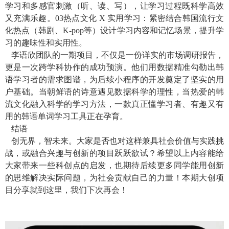
学习和多感官刺激（听、读、写），让学习过程既科学高效
又充满乐趣。
03
热点文化
X
实用学习：紧密结合韩国流行文
化热点（韩剧、
K-pop
等）设计学习内容和记忆场景，提升学
习的趣味性和实用性。
李语欣团队的一期项目，不仅是一份详实的市场调研报告，
更是一次跨学科协作的成功预演。他们用数据精准勾勒出韩
语学习者的需求图谱，为后续小程序的开发奠定了坚实的用
户基础。当朝鲜语的诗意遇见数据科学的理性，当热爱的韩
流文化融入科学的学习方法，一款真正懂学习者、有趣又有
用的韩语单词学习工具正在孕育。
结语
创无界，智未来。大家是否也对这样兼具社会价值与实践挑
战，或融合兴趣与创新的项目跃跃欲试？希望以上内容能给
大家带来一些科创点的启发，也期待后续更多同学能用创新
的思维解决实际问题，为社会贡献自己的力量！本期大创项
目分享就到这里，我们下次再会！