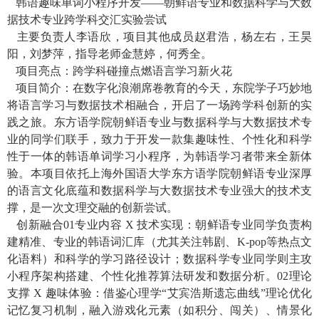
韩语趣味单词小程序开发——朝鲜语专业和数据科学与大数
据技术专业跨学科交汇实验尝试
主要负责人李语欣，项目其他成员赵君浩，杨左右，王昊
阳，刘梦萍，指导老师金慧婷，何秀全。
项目亮点：跨学科碰撞点燃语言学习新火花
项目简介：在数字化浪潮席卷教育的今天，东院学子巧妙地
将语言学习与数据技术相融合，开启了一场跨学科创新的实
践之旅。东方语学院朝鲜语专业与数据科学与大数据技术专
业的同学们联手，致力于开发一款集趣味性、个性化和科学
性于一体的韩语单词学习小程序，为韩语学习者带来全新体
验。本项目依托上海外国语大学东方语学院朝鲜语专业深厚
的语言文化底蕴和数据科学与大数据技术专业强大的技术支
撑，是一次文理交融的创新尝试。
创新融合
01
专业内容
X
技术实现：朝鲜语专业同学负责构
建精准、专业的韩语词汇库（尤其关注韩剧、
K-pop
等热点文
化语料）和科学的学习路径设计；数据科学专业同学则主攻
小程序架构搭建、个性化推荐算法研发和数据分析。
02
理论
支撑
X
趣味体验：借鉴心理学“艾宾浩斯遗忘曲线”理论优化
记忆复习机制，融入游戏化元素（如积分、闯关）、情景化