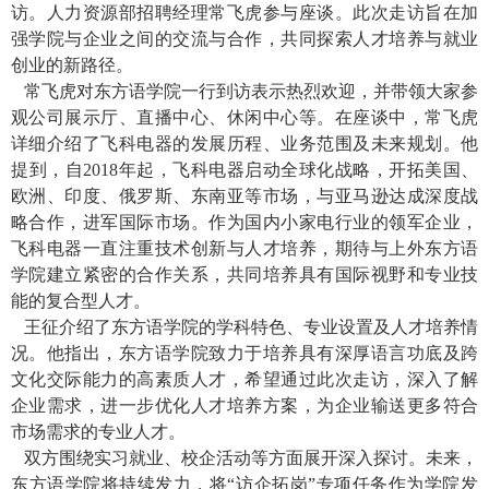
访。人力资源部招聘经理常飞虎参与座谈。此次走访旨在加
强学院与企业之间的交流与合作，共同探索人才培养与就业
创业的新路径。
常飞虎对东方语学院一行到访表示热烈欢迎，并带领大家参
观公司展示厅、直播中心、休闲中心等。
在座谈中，常飞虎
详细介绍了飞科电器的发展历程、业务范围及未来规划。他
提到，自
2018
年起，飞科电器启动全球化战略，开拓美国、
欧洲、印度、俄罗斯、东南亚等市场，与亚马逊达成深度战
略合作，进军国际市场。作为国内小家电行业的领军企业，
飞科电器一直注重技术创新与人才培养，期待与上外东方语
学院建立紧密的合作关系，共同培养具有国际视野和专业技
能的复合型人才。
王征介绍了东方语学院的学科特色、专业设置及人才培养情
况。他指出，东方语学院致力于培养具有深厚语言功底及跨
文化交际能力的高素质人才，希望通过此次走访，深入了解
企业需求，进一步优化人才培养方案，为企业输送更多符合
市场需求的专业人才。
双方围绕实习就业、校企活动等方面展开深入探讨。未来，
东方语学院将持续发力，将“访企拓岗”专项任务作为学院发