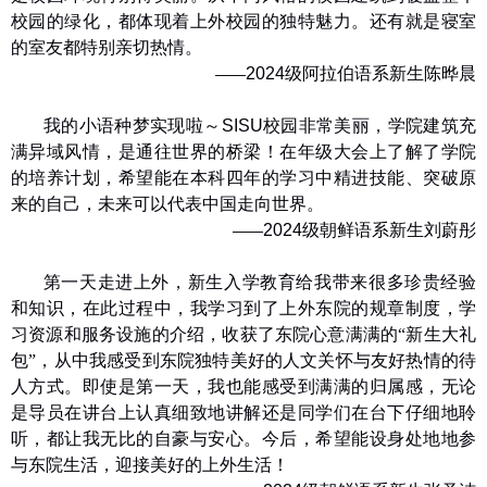
校园的绿化，都体现着上外校园的独特魅力。还有就是寝室
的室友都特别亲切热情。
2024
级阿拉伯语系新生
陈晔晨
——
我的小语种梦实现啦～
SISU
校园非常美丽，学院建筑充
满异域风情，是通往世界的桥梁！在年级大会上了解了学院
的培养计划，希望能在本科四年的学习中精进技能、突破原
来的自己，未来可以代表中国走向世界。
2024
级朝鲜语系新生
刘蔚彤
——
第一天走进上外，新生入学教育给我带来很多珍贵经验
和知识，在此过程中，我学习到了上外东院的规章制度，学
习资源和服务设施的介绍，收获了东院心意满满的“新生大礼
包”，从中我感受到东院独特美好的人文关怀与友好热情的待
人方式。即使是第一天，我也能感受到满满的归属感，无论
是导员在讲台上认真细致地讲解还是同学们在台下仔细地聆
听，都让我无比的自豪与安心。今后，希望能设身处地地参
与东院生活，迎接美好的上外生活！