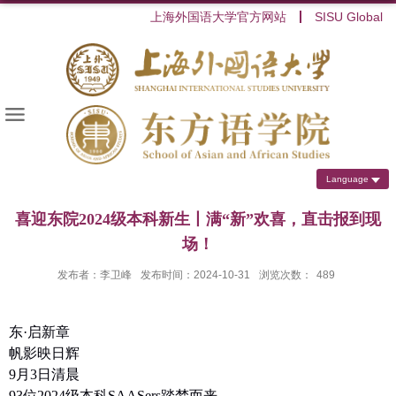
上海外国语大学官方网站
SISU Global
Language
喜迎东院2024级本科新生丨满“新”欢喜，直击报到现
场！
发布者：李卫峰
发布时间：2024-10-31
浏览次数：
489
东
·
启新章
帆影映日辉
9
月
3
日清晨
93
位
2024
级本科
SAASers
踏梦而来