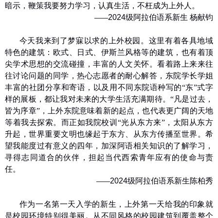
暗示，鞭策我要努力学习，认真生活，不枉成为上外人。
2024
级阿拉伯语系新生 杨献钧
——
今天我来到了梦寐以求的上外校园。这里有着各具地域
特色的建筑：欧式、日式、伊斯兰风格等的建筑，也有着顶
尖学术思想的交流碰撞，丰富的人文关怀。看着路上来来往
往讨论问题的同学，热心志愿者的耐心解答，东院学长学姐
丰富的社团分享和寄语，以及用不同东院语种写的“东”式字
样的展板，都让我对未来的大学生活充满期待。“凡是过去，
皆为序章”，上外东院意味着新的起点，也代表更广阔的天地
等着我去探索。而正如我院校训“光从东方来”，太阳从东方
升起，世界重要文明也缘起于东方、从东方传播至世界。希
望我能度过有意义的四年，加深阿语相关知识的了解学习，
寻得志同道合的伙伴，担起当代西索青年应有的使命与责
任。
2024
级阿拉伯语系新生
陈柏秀
——
作为一名第一天入学的新生，上外第一天给我的印象就
是校园环境特别得美丽。从不同风格的校园建筑到覆盖整个