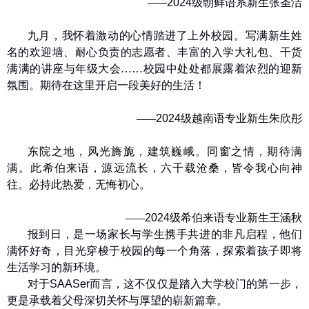
2024
级朝鲜语系新生
张圣洁
——
九月，我怀着激动的心情踏进了上外校园。写满新生姓
名的欢迎墙、耐心负责的志愿者、丰富的入学大礼包、干货
满满的讲座与年级大会……校园中处处都展露着浓烈的迎新
氛围。期待在这里开启一段美好的生活！
2024
级越南语专业新生
朱欣彤
——
东院之地，风光旖旎，建筑巍峨。同窗之情，期待满
满。此希伯来语，源远流长，六千载沧桑，皆令我心向神
往。必持此热爱，无悔初心。
2024
级希伯来语专业新生
王涵秋
——
报到日，是一场家长与学生携手共进的非凡启程，他们
满怀好奇，目光穿梭于校园的每一个角落，探索着孩子即将
生活学习的新环境。
对于
SAASer
而言，这不仅仅是踏入大学校门的第一步，
更是承载着父母深切关怀与厚望的崭新篇章。