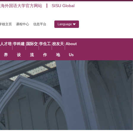
上海外国语大学官方网站
SISU Global
学校主页
课程中心
信息平台
Language
人才培
学科建
国际交
学生工
校友天
About
养
设
流
作
地
Us