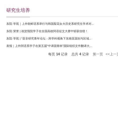
研究生培养
东院·学苑｜上外朝鲜语系举行与韩国梨花女大历史系研究生学术对...
东院·荣誉 | 祝贺我院学子在全国高校阿语征文大赛中斩获佳绩！
东院·学苑 | “亚非研究青年论坛：跨学科视角下东南亚国别与区域...
喜报｜上外阿语系学子在第五届“中译国青杯”国际组织文件翻译大...
每页
14
记录
总共
4
记录
第一页
<<上一