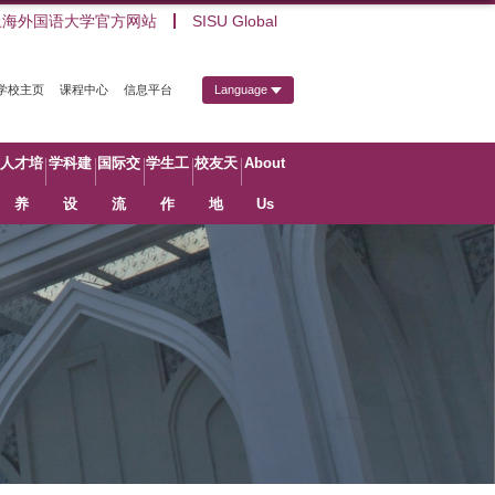
上海外国语大学官方网站
SISU Global
学校主页
课程中心
信息平台
Language
人才培
学科建
国际交
学生工
校友天
About
养
设
流
作
地
Us