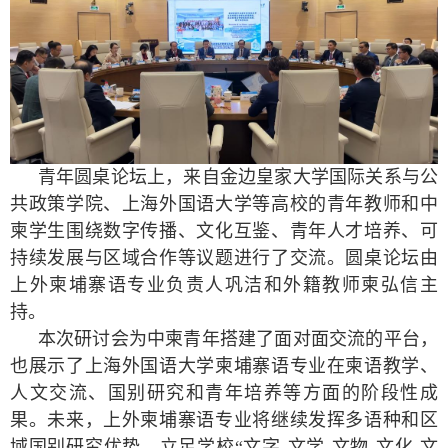
青年圆桌
论坛
上，来自金边皇家大学国际关系与公
共政策学院、上海外国语大学等高校的青年教师
和中
柬
学生围绕数字传播、文化互鉴、青年人才培养、可
持续发展与区域合作等议题进行了交流。圆桌
论坛
由
上外柬埔寨语专业负责人巩洁和外籍教师柬弘信主
持。
本次研讨会为中柬青年搭建了面对面交流的平台，
也展示了上海外国语大学柬埔寨语专业在
柬语教学、
人文交流、国别研究和青年培养
等
方面的阶段性成
果。未来，上外
柬埔寨语专业
将继续发挥多语种和区
域国别研究优势，
立足学校“文字
-
文学
-
文物
-
文化
-
文