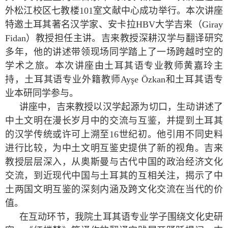
外松江校区七教楼
101
室文献中心成功举行。本次讲座
特邀土耳其著名汉学家、安卡拉
HBV
大学吉来（
Giray
Fidan
）教授担任主讲。吉来教授深耕汉学与翻译研究
多年，他的讲述带领现场同学踏上了一场跨越时空的
学术之旅。本次讲座由土耳其语专业教师黄嘉玲主
持，土耳其语专业外籍教师
Ayşe Özkan
和土耳其语专
业本研同学参与。
讲座中，吉来教授以汉学起源为切口，生动讲述了
中土文明在漫长岁月中的交流与互鉴，并提到土耳其
的汉学传统或许可上溯至
16
世纪初。他引用不同史料
进行比较，为中土文明互鉴史提供了新的视角。吉来
教授层层深入，从奥斯曼与古代中国的政治经济文化
交流，到近现代中国与土耳其的互相关注，揭示了中
土两国文明互鉴的深刻内涵及跨文化交流在当代的价
值。
在互动环节，我院土耳其语专业学子围绕文化史研