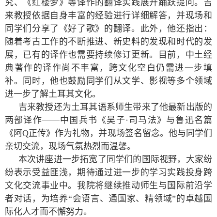
究、《红楼梦》等译作的翻译实践展开踊跃提问。吉
来教授依据自身丰富的经验进行详细解答，并现场和
同学们分享了《好了歌》的翻译。此外，他还指出：
随着考古工作的不断推进、新史料的发现和时代的发
展，已有的译作也需要持续修订更新。目前，中土经
典著作的译作尚不丰富，跨文化空白仍需进一步填
补。同时，他也鼓励同学们从文学、影视等多个领域
进一步了解土耳其文化。
吉来教授还为土耳其语系师生带来了他最新出版的
两部译作——中国兵书《吴子
·
司马法》与鲁迅名篇
《阿
Q
正传》作为礼物，并现场签名留念。他与同学们
亲切交流，现场气氛热烈而温馨。
本次讲座进一步拓宽了同学们的国际视野，大家纷
纷表示受益匪浅，期待通过进一步的学习实践投身跨
文化交流事业中。我院将继续推动师生与国际前沿学
者对话，为培养“会语言、通国家、精领域”的卓越国
际化人才而不懈努力。