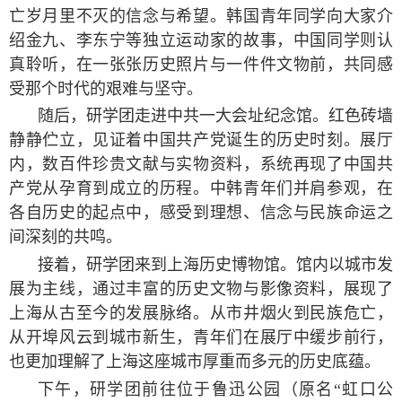
亡岁月里不灭的信念与希望。韩国青年同学向大家介
绍金九、李东宁等独立运动家的故事，中国同学则认
真聆听，在一张张历史照片与一件件文物前，共同感
受那个时代的艰难与坚守。
随后，研学团走进中共一大会址纪念馆。红色砖墙
静静伫立，见证着中国共产党诞生的历史时刻。展厅
内，数百件珍贵文献与实物资料，系统再现了中国共
产党从孕育到成立的历程。中韩青年们并肩参观，在
各自历史的起点中，感受到理想、信念与民族命运之
间深刻的共鸣。
接着，研学团来到上海历史博物馆。馆内以城市发
展为主线，通过丰富的历史文物与影像资料，展现了
上海从古至今的发展脉络。从市井烟火到民族危亡，
从开埠风云到城市新生，青年们在展厅中缓步前行，
也更加理解了上海这座城市厚重而多元的历史底蕴。
下午，研学团前往位于鲁迅公园（原名“虹口公