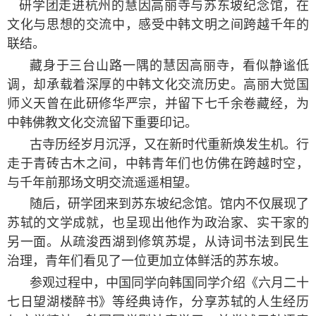
研学团走进杭州的慧因高丽寺与苏东坡纪念馆，在
文化与思想的交流中，感受中韩文明之间跨越千年的
联结。
藏身于三台山路一隅的慧因高丽寺，看似静谧低
调，却承载着深厚的中韩文化交流历史。高丽大觉国
师义天曾在此研修华严宗，并留下七千余卷藏经，为
中韩佛教文化交流留下重要印记。
古寺历经岁月沉浮，又在新时代重新焕发生机。行
走于青砖古木之间，中韩青年们也仿佛在跨越时空，
与千年前那场文明交流遥遥相望。
随后，研学团来到苏东坡纪念馆。馆内不仅展现了
苏轼的文学成就，也呈现出他作为政治家、实干家的
另一面。从疏浚西湖到修筑苏堤，从诗词书法到民生
治理，青年们看见了一位更加立体鲜活的苏东坡。
参观过程中，中国同学向韩国同学介绍《六月二十
七日望湖楼醉书》等经典诗作，分享苏轼的人生经历