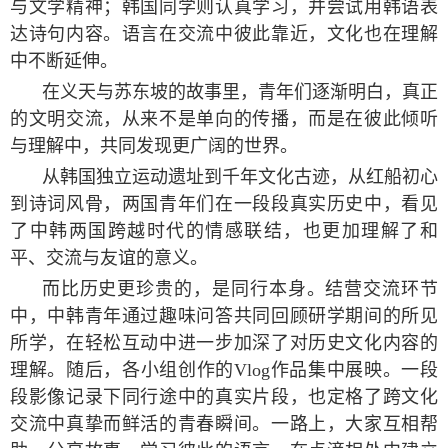
与文学精神；韩国同学则认真学习，并尝试用韩语表
达诗句内容。语言在交流中彼此靠近，文化也在理解
中不断延伸。
在义天与苏东坡的故事里，青年们逐渐明白，真正
的文明交流，从来不是单向的传播，而是在彼此倾听
与理解中，共同发现更广阔的世界。
从韩国独立运动遗址到千年文化古迹，从红船初心
到诗词风骨，两国青年们在一段段真实历史中，看见
了中韩两国跨越时代的情感联结，也更加理解了和
平、交流与友谊的意义。
而比历史更珍贵的，是同行本身。结营交流环节
中，中韩青年通过趣味问答共同回顾研学期间的所见
所学，在轻松互动中进一步加深了对历史文化内容的
理解。随后，各小组创作的
Vlog
作品集中展映。一段
段影像记录下同行途中的真实片段，也定格了跨文化
交流中真挚而鲜活的青春瞬间。一路上，大家互相帮