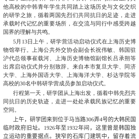
他高校的中韩青年学生共同踏上这场历史与文化交织
的研学之旅，循着两国先烈们共同抗日的足迹，走进
承载时代记忆的重要场所，在交流与同行中感受跨越
国界的理解与共鸣。
5
月
13
日上午，研学营活动启动仪式在上海历史博
物馆举行。上海公共外交协会副会长祝伟敏、韩国驻
沪代总领事崔载河、上海历史博物馆副馆长吕承朔等
出席启动仪式并分别致辞。来自本市复旦大学、同济
大学、上海外国语大学、上海海洋大学、杉达学院等
高校的
30
名中韩研学营成员参加启动仪式。
行程第一天，研学团从上海出发，循着中韩先烈共
同抗日的历史轨迹，走进一处处承载民族记忆的重要
空间。
上午，研学团来到位于马当路
306
弄
4
号的大韩民国
临时政府旧址。
1926
年至
1932
年间，这里曾是韩国独
立运动的重要据点。狭窄的石库门建筑中，留存着流