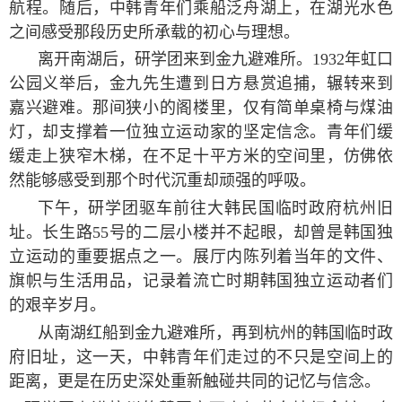
航程。随后，中韩青年们乘船泛舟湖上，在湖光水色
之间感受那段历史所承载的初心与理想。
离开南湖后，研学团来到金九避难所。
1932
年虹口
公园义举后，金九先生遭到日方悬赏追捕，辗转来到
嘉兴避难。那间狭小的阁楼里，仅有简单桌椅与煤油
灯，却支撑着一位独立运动家的坚定信念。青年们缓
缓走上狭窄木梯，在不足十平方米的空间里，仿佛依
然能够感受到那个时代沉重却顽强的呼吸。
下午，研学团驱车前往大韩民国临时政府杭州旧
址。长生路
55
号的二层小楼并不起眼，却曾是韩国独
立运动的重要据点之一。展厅内陈列着当年的文件、
旗帜与生活用品，记录着流亡时期韩国独立运动者们
的艰辛岁月。
从南湖红船到金九避难所，再到杭州的韩国临时政
府旧址，这一天，中韩青年们走过的不只是空间上的
距离，更是在历史深处重新触碰共同的记忆与信念。