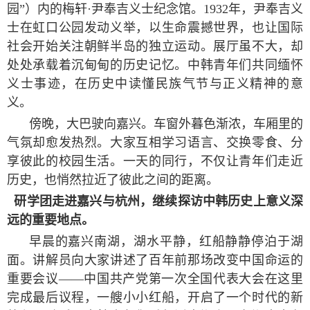
园”）内的梅轩
·
尹奉吉义士纪念馆。
1932
年，尹奉吉义
士在虹口公园发动义举，以生命震撼世界，也让国际
社会开始关注朝鲜半岛的独立运动。展厅虽不大，却
处处承载着沉甸甸的历史记忆。中韩青年们共同缅怀
义士事迹，在历史中读懂民族气节与正义精神的意
义。
傍晚，大巴驶向嘉兴。车窗外暮色渐浓，车厢里的
气氛却愈发热烈。大家互相学习语言、交换零食、分
享彼此的校园生活。一天的同行，不仅让青年们走近
历史，也悄然拉近了彼此之间的距离。
研学团走进嘉兴与杭州，继续探访中韩历史上意义深
远的重要地点。
早晨的嘉兴南湖，湖水平静，红船静静停泊于湖
面。讲解员向大家讲述了百年前那场改变中国命运的
重要会议——中国共产党第一次全国代表大会在这里
完成最后议程，一艘小小红船，开启了一个时代的新