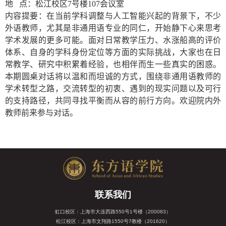
地 点：松江校区
7
号楼
107
会议室
内容提要：在当前学科调整与人工智能兴起的背景下，不少
外语教师，尤其是非通用语专业的同仁，开始静下心来思考
学术发展的更多可能。面对日常教学压力、水涨船高的评价
体系、自身的学科身份定位等方面的实际挑战，大家也在日
常教学、研究中积累着经验，也相伴而生一些真实的困惑。
本期圆桌对话将以温和而坦诚的方式，围绕非通用语教师的
学术转型之路，交流转型的初衷、遇到的现实问题以及可行
的支持路径，共同寻找平衡而从容的前行方向。欢迎院内外
教师前来参与对话。
联系我们
虹口校区：上海市大连西路550号1号楼（200083）
松江校区：上海市文翔路1550号7教楼（201620）