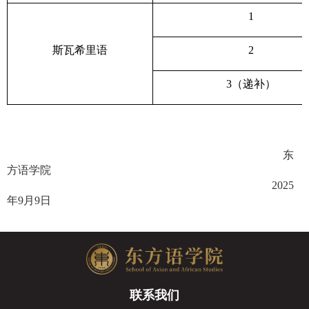
1
斯瓦希里语
2
3
（递补）
东
方语学院
2025
年
9
月
9
日
联系我们