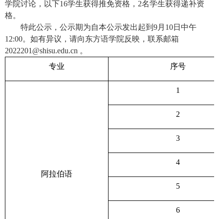
学院讨论，以下
16
学生获得推免资格，
2
名学生获得递补资
格。
特此公示，公示期为自本公示发出起到
9
月
10
日中午
12:00
。如有异议，请向东方语学院反映，联系邮箱
2022201@shisu.edu.cn
。
专业
序号
1
2
3
4
阿拉伯语
5
6